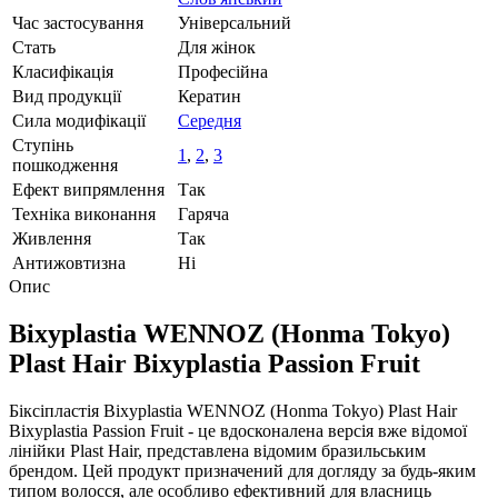
Час застосування
Універсальний
Стать
Для жінок
Класифікація
Професійна
Вид продукції
Кератин
Сила модифікації
Середня
Ступінь
1
,
2
,
3
пошкодження
Ефект випрямлення
Так
Техніка виконання
Гаряча
Живлення
Так
Антижовтизна
Ні
Опис
Bixyplastia WENNOZ (Honma Tokyo)
Plast Hair Bixyplastia Passion Fruit
Біксіпластія Bixyplastia WENNOZ (Honma Tokyo) Plast Hair
Bixyplastia Passion Fruit - це вдосконалена версія вже відомої
лінійки Plast Hair, представлена відомим бразильським
брендом. Цей продукт призначений для догляду за будь-яким
типом волосся, але особливо ефективний для власниць