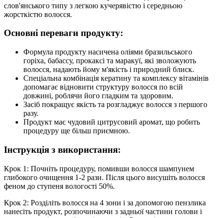
слов'янського типу з легкою кучерявістю і середньою
жорсткістю волосся.
Основні переваги продукту:
Формула продукту насичена оліями бразильського
горіха, бабассу, прокаксі та маракуї, які зволожують
волосся, надають йому м'якість і природний блиск.
Спеціальна комбінація кератину та комплексу вітамінів
допомагає відновити структуру волосся по всій
довжині, роблячи його гладким та здоровим.
Засіб покращує якість та розгладжує волосся з першого
разу.
Продукт має чудовий цитрусовий аромат, що робить
процедуру ще більш приємною.
Інструкція з використання:
Крок 1: Почніть процедуру, помивши волосся шампунем
глибокого очищення 1-2 рази. Після цього висушіть волосся
феном до ступеня вологості 50%.
Крок 2: Розділіть волосся на 4 зони і за допомогою пензлика
нанесіть продукт, розпочинаючи з задньої частини голови і