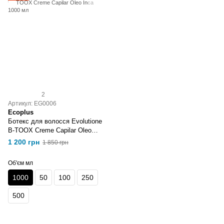
2
Артикул: EG0006
Ecoplus
Ботекс для волосся Evolutione
B-TOOX Creme Capilar Oleo
Inca 1000 мл
1 200 грн
1 850 грн
Об'єм мл
1000
50
100
250
500