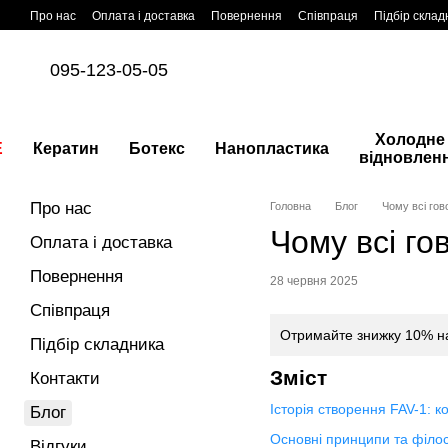
Перейти до основного контенту
Про нас
Оплата і доставка
Повернення
Співпраця
Підбір склад
095-123-05-05
Холодне
E
Кератин
Ботекс
Нанопластика
відновлен
Про нас
Головна
Блог
Чому всі гов
Чому всі го
Оплата і доставка
Повернення
28 червня 2025
Співпраця
Отримайте знижку 10% на
Підбір складника
Зміст
Контакти
Історія створення FAV-1: к
Блог
Основні принципи та філо
Відгуки