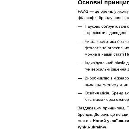
Основні принцип
FAV-1 — це бренд, у якому
філософія бренду пояснює,
Науково обґрунтовані 
інгредієнти з доведено
Чиста косметика без ко
фталатів та агресивних 
можна в нашій статті
П
Індивідуальний підхід 
“універсальні рішення 
Виробництво з міжнаро
якості на кожному етап
Освітня місія. Бренд а
клієнтами через експер
Завдяки цим принципам, FAV
брендів. До речі, це не єд
статтях
Новий українськи
rynku-ukrainy/
.