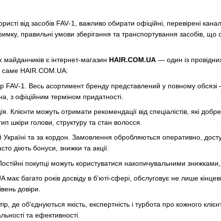
сті від засобів FAV‑1, важливо обирати офіційні, перевірені канали
римку, правильні умови зберігання та транспортування засобів, що
х майданчиків є інтернет-магазин
HAIR.COM.UA
— один із провідни
ти саме HAIR.COM.UA:
р FAV‑1. Весь асортимент бренду представлений у повному обсязі 
а, з офіційним терміном придатності.
я. Клієнти можуть отримати рекомендації від спеціалістів, які добр
тип шкіри голови, структуру та стан волосся.
й Україні та за кордон. Замовлення обробляються оперативно, досту
то діють бонуси, знижки та акції.
Постійні покупці можуть користуватися накопичувальними знижками
 має багато років досвіду в б’юті-сфері, обслуговує не лише кінцеви
івень довіри.
р, де об'єднуються якість, експертність і турбота про кожного клі
альності та ефективності.