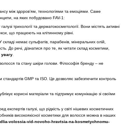
лансу між здоров’ям, технологіями та емоціями. Саме
инципи, на яких побудовано FAV-1:
галузі трихології та дерматокосметології. Вони містять активні
кси, що працюють на клітинному рівні.
У складі немає сульфатів, парабенів, мінеральних олій,
ть. До речі, дізнатися про те, як читати склад косметики,
 увагу
.
 волосся та стану шкіри голови. Філософія бренду – не
м стандартів GMP та ISO. Це дозволяє забезпечити контроль
блікує корисні матеріали та підтримує комунікацію зі своїми
 експертів галузі, що рідкість у світі нішевих косметичних
иробників високоякісної косметики для волосся можна в наших
by-dlia-volossia-vid-novoho-hravtsia-na-kosmetychnomu-