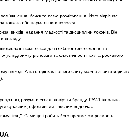
пом’якшення, блиск та легке розчісування. Його відрізняє
для тонкого або нормального волосся.
иза, вихрів, надання гладкості та дисципліни локонів. Він
го догляду.
мінокислотні комплекси для глибокого зволоження та
ечує підтримку рівноваги та еластичності після агресивного
му підході. А на сторінках нашого сайту можна знайти корисну
)
.
результат, розуміти склад, довіряти бренду. FAV-1 ідеально
 бути сучасним, ефективним і чесним водночас.
 комунікації. Саме це і робить його предметом розмов та
.UA