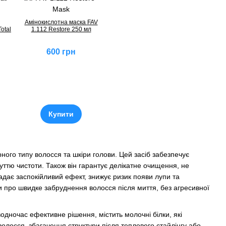
Амінокислотна маска FAV
otal
1.112 Restore 250 мл
600 грн
Купити
рного типу волосся та шкіри голови. Цей засіб забезпечує
уттю чистоти. Також він гарантує делікатне очищення, не
адає заспокійливий ефект, знижує ризик появи лупи та
и про швидке забруднення волосся після миття, без агресивної
водночас ефективне рішення, містить молочні білки, які
олосся, збагачення структури після теплового стайлінгу або