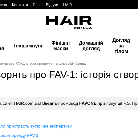
ника
Контакти
Блог
Відгуки
HAIR +
Догляд
Фінішні
Домашній
Техшампуні
за
ня
маски
догляд
тілом
орять про FAV-1: історія створення та філософія бренду
ворять про FAV-1: історія ств
 сайті HAIR.com.ua! Введіть промокод
FAVONE
при покупці! P.S. П
оли пристрасть зустрічає експертизу
софія бренду FAV-1