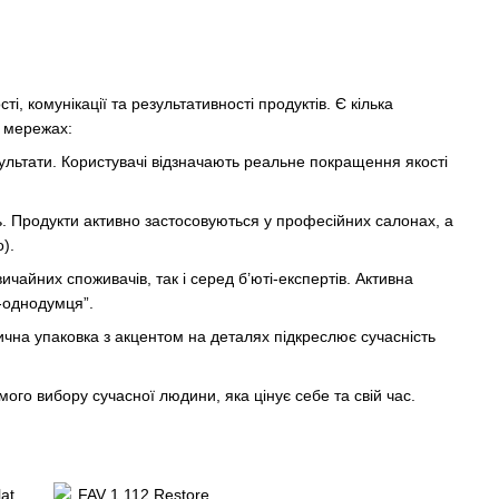
і, комунікації та результативності продуктів. Є кілька
х мережах:
ультати. Користувачі відзначають реальне покращення якості
ть. Продукти активно застосовуються у професійних салонах, а
).
чайних споживачів, так і серед б’юті-експертів. Активна
у-однодумця”.
тична упаковка з акцентом на деталях підкреслює сучасність
ого вибору сучасної людини, яка цінує себе та свій час.