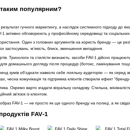
 таким популярним?
езультат гучного маркетингу, а наслідок системного підходу до якост
V-1 активно обговорюють у професійному середовищі та соціальни
ористання. Один з головних аргументів на користь бренду — це рез
кох застосувань: м’якість, блиск, зменшення випадіння.
ертів. Трихологи та стилісти визнають: засоби FAV-1 дійсно працюю
для домашнього догляду після процедур (ботокс, ламінування тощо
ренд зумів об’єднати навколо себе лояльну аудиторію — як серед зви
ах, чесна комунікація та підтримка клієнтів створили ефект “бренд
тика. Окремо варто згадати візуальну складову. Стильна, мінімаліс
йний зв'язок із клієнтом.
браз FAV-1 — не просто як ще одного бренду на полиці, а як свідом
продуктів FAV‑1