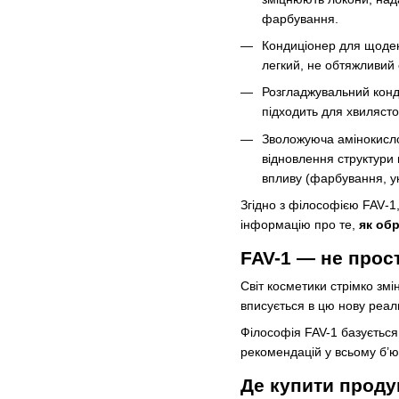
фарбування.
Кондиціонер для щоде
легкий, не обтяжливий
Розгладжувальний кон
підходить для хвилясто
Зволожуюча амінокисл
відновлення структури 
впливу (фарбування, ук
Згідно з філософією FAV‑1
інформацію про те,
як об
FAV-1 — не прос
Світ косметики стрімко змі
вписується в цю нову реал
Філософія FAV-1 базується 
рекомендацій у всьому б’ю
Де купити проду