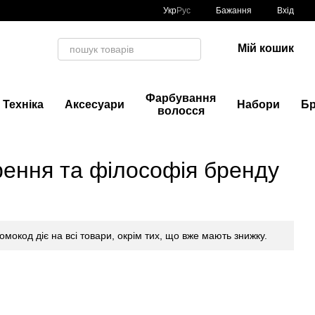
Укр
Рус
Бажання
Вхід
Мій кошик
Фарбування
Техніка
Аксесуари
Набори
Б
волосся
орення та філософія бренду
ромокод діє на всі товари, окрім тих, що вже мають знижку.