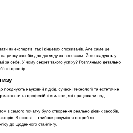
ти як експертів, так і кінцевих споживачів. Але саме це
на ринку засобів для догляду за волоссям. Його згадують у
амі за себе. У чому секрет такого успіху? Розгляньмо детально
б’юті-простір.
тизу
поєднують науковий підхід, сучасні технології та естетичне
ерматологи та професійні стилісти, які працювали над
том з самого початку було створення реально дієвих засобів,
акторів. В основі — глибоке розуміння потреб як
лісу до щоденного стайлінгу.