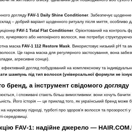
нного догляду
FAV‑1 Daily Shine Conditioner
. Забезпечує щоденне 
 склад – добрий варіант щоденного ритуалу після миття, особливо 
диціонер
FAV‑1 Total Flat Conditioner
. Орієнтований на контроль фр
го, кучерявого або непокірного волосся, яке потребує структуруючо
отна маска
FAV‑1 112 Restore Mask
. Використовує низький pH та а
волосся. Це гарна маска для регулярного застосування, вона забезп
ладки, агресивне сонце).
, ефективний догляд побудований на комплексному та індивідуально
рати шампунь під тип волосся (універсальної формули не існує
то бренд, а інструмент свідомого догляду
нюється, і споживачі стають більш вимогливими: вони хочуть бачити 
ьність. Його історія — це приклад того, як український бренд може
на науковому підході, турботі про здоров’я волосся та прозорості у
ті-середовищі.
кцію FAV‑1: надійне джерело — HAIR.COM