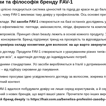
и та філософія бренду FAV-1
 цілісно поєднується система цінностей та підхід до краси як до ба
 чому FAV-1 викликає таку довіру у професіоналів. Ось основні пр
склади.
Усі засоби FAV-1
створюються на базі останніх досліджень у 
ю ефективністю: пептиди, амінокислоти, ліпіди, ферменти та компле
мпромісів. Принцип clean beauty лежить в основі кожного продукту. 
консервантів. Бренд підтримує тренд на прозорість та відповідальніс
еревірка складу косметики для волосся: на що варто звернути
до догляду. Продукти FAV-1 створюються з урахуванням різних типів
для всіх”, а адаптація догляду до індивідуальних потреб.
дними стандартами. Усі засоби виробляються в Італії з дотримання
і – від підбору сировини до пакування.
ктивно просуває ідею усвідомленого догляду за волоссям, зокрема пу
тний контент.
-1 вдалося побудувати довіру не лише серед користувачів, а й серед
иний з нових брендів, що варті вашої уваги. Прочитати про інших в
й бренд deeply
та
https://hair.com.ua/beneliss-profesiini-zaso