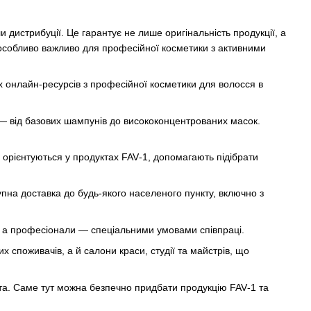
 дистрибуції. Це гарантує не лише оригінальність продукції, а
 особливо важливо для професійної косметики з активними
х онлайн-ресурсів з професійної косметики для волосся в
— від базових шампунів до висококонцентрованих масок.
е орієнтуються у продуктах FAV‑1, допомагають підібрати
пна доставка до будь-якого населеного пункту, включно з
, а професіонали — спеціальними умовами співпраці.
х споживачів, а й салони краси, студії та майстрів, що
єнта. Саме тут можна безпечно придбати продукцію FAV‑1 та