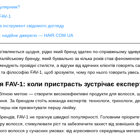
пулярним?
FAV‑1
а інструмент свідомого догляду
1: надійне джерело — HAIR.COM.UA
и з’являються щодня, рідко який бренд здатен по-справжньому здивува
талійському бренду, який буквально за кілька років став феноменом 
ндують провідні стилісти, а відгуки від вдячних клієнтів говорять с
і та філософію FAV-1, щоб зрозуміти, чому про нього говорить увесь 
я FAV-1: коли пристрасть зустрічає експер
бітною метою — створити високоефективні продукти для волосся, що 
ння. За брендом стоїть команда експертів: технологи, трихологи, д
перш ніж презентувати першу лінійку.
 брендів, FAV-1 не прагнув швидкої популярності. Головним пріорите
у волосся, стимулювати ріст та забезпечити захист від зовнішніх ф
вого волосся у сучасних умовах: від агресивного середовища мегапо