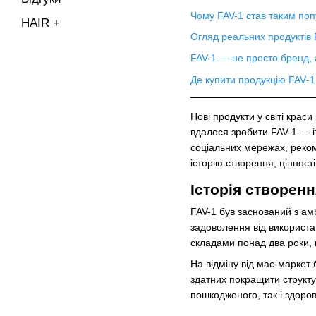
Чому FAV-1 став таким по
HAIR +
Огляд реальних продуктів 
FAV-1 — не просто бренд, 
Де купити продукцію FAV‑
Нові продукти у світі крас
вдалося зробити FAV-1 — і
соціальних мережах, рекоме
історію створення, цінност
Історія створенн
FAV-1 був заснований з ам
задоволення від використа
складами понад два роки, 
На відміну від мас-маркет
здатних покращити структур
пошкодженого, так і здоро