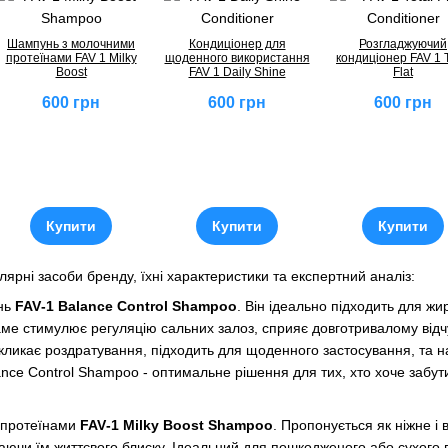
Шампунь з молочними
Кондиціонер для
Розгладжуючий
протеїнами FAV 1 Milky
щоденного використання
кондиціонер FAV 1 T
Boost
FAV 1 Daily Shine
Flat
600 грн
600 грн
600 грн
Купити
Купити
Купити
ярні засоби бренду, їхні характеристики та експертний аналіз:
нь
FAV‑1 Balance Control Shampoo
. Він ідеально підходить для жи
аме стимулює регуляцію сальних залоз, сприяє довготривалому відч
кликає роздратування, підходить для щоденного застосування, та н
nce Control Shampoo - оптимальне рішення для тих, хто хоче забут
 протеїнами
FAV‑1 Milky Boost Shampoo
. Пропонується як ніжне і 
ючи їм життєвого блиску. Ідеальний для пошкодженого або сухого в