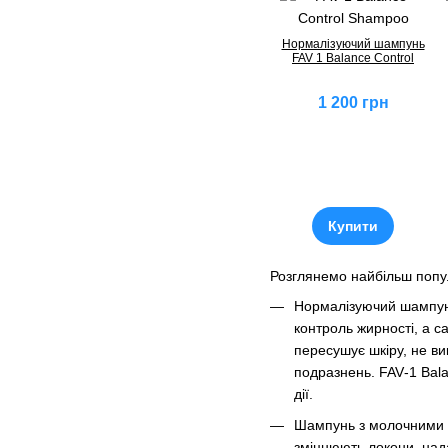
Нормалізуючий шампунь
FAV 1 Balance Control
1 200 грн
Купити
Розглянемо найбільш попул
Нормалізуючий шампу
контроль жирності, а с
пересушує шкіру, не ви
подразнень. FAV‑1 Bala
дії.
Шампунь з молочними
зміцнюють локони, нада