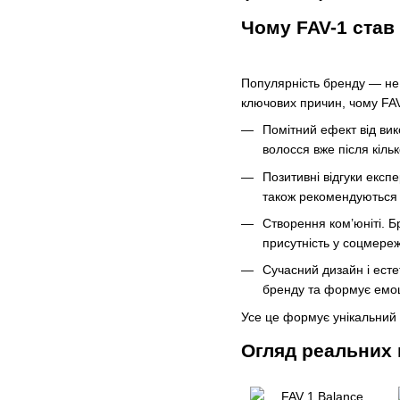
Чому FAV-1 став
Популярність бренду — не р
ключових причин, чому FA
Помітний ефект від вик
волосся вже після кіль
Позитивні відгуки експ
також рекомендуються 
Створення ком’юніті. Б
присутність у соцмереж
Сучасний дизайн і есте
бренду та формує емоці
Усе це формує унікальний о
Огляд реальних 