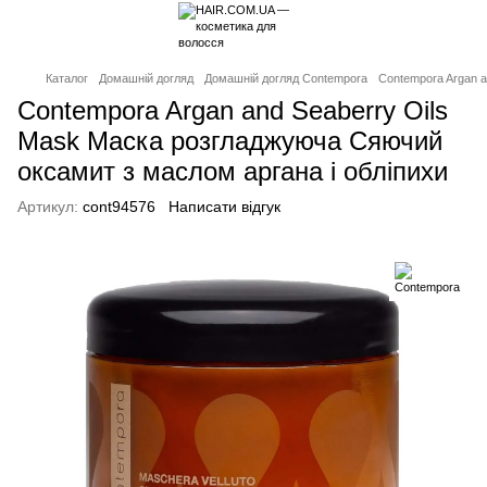
Каталог
Домашній догляд
Домашній догляд Contempora
Contempora Argan a
Contempora Argan and Seaberry Oils
Mask Маска розгладжуюча Сяючий
оксамит з маслом аргана і обліпихи
Артикул:
cont94576
Написати відгук