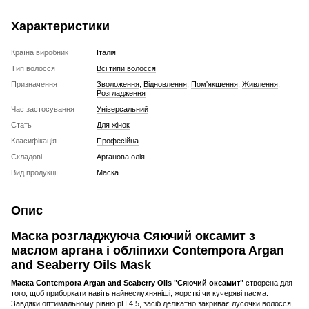
Характеристики
Країна виробник
Італія
Тип волосся
Всі типи волосся
Призначення
Зволоження
,
Відновлення
,
Пом'якшення
,
Живлення
,
Розгладження
Час застосування
Універсальний
Стать
Для жінок
Класифікація
Професійна
Складові
Арганова олія
Вид продукції
Маска
Опис
Маска розгладжуюча Сяючий оксамит з
маслом аргана і обліпихи Contempora Argan
and Seaberry Oils Mask
Маска
Contempora Argan and Seaberry Oils "Сяючий оксамит"
створена для
того, щоб приборкати навіть найнеслухняніші, жорсткі чи кучеряві пасма.
Завдяки оптимальному рівню pH 4,5, засіб делікатно закриває лусочки волосся,