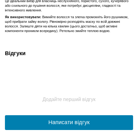
Це ідеальний вибір для власниць неслухняного, пористого, сухого, кучерявого
або схильного до пушіння волосся, яке потребує дисципліни, гладкості та
інтенсивного живлення.
Як використовувати:
Вимийте волосся та злегка промокніть його рушником,
щоб прибрати зайву вологу. Рівномірно розподіліть маску по всій довжині
волосся. Залиште діяти на кілька хвилин (цього достатньо, щоб активні
компоненти проникли всередину). Ретельно змийте теплою водою.
Відгуки
Додайте перший відгук
Написати відгук