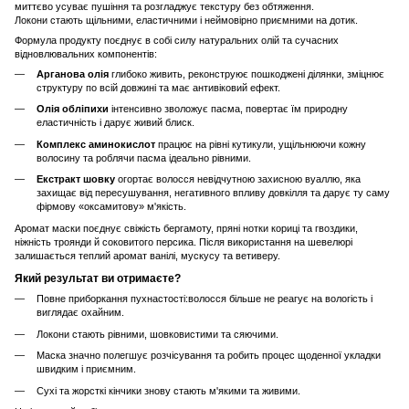
миттєво усуває пушіння та розгладжує текстуру без обтяження.
Локони стають щільними, еластичними і неймовірно приємними на дотик.
Формула продукту поєднує в собі силу натуральних олій та сучасних
відновлювальних компонентів:
Арганова олія
глибоко живить, реконструює пошкоджені ділянки, зміцнює
структуру по всій довжині та має антивіковий ефект.
Олія обліпихи
інтенсивно зволожує пасма, повертає їм природну
еластичність і дарує живий блиск.
Комплекс аминокислот
працює на рівні кутикули, ущільнюючи кожну
волосину та роблячи пасма ідеально рівними.
Екстракт шовку
огортає волосся невідчутною захисною вуаллю, яка
захищає від пересушування, негативного впливу довкілля та дарує ту саму
фірмову «оксамитову» м'якість.
Аромат маски поєднує свіжість бергамоту, пряні нотки кориці та гвоздики,
ніжність троянди й соковитого персика. Після використання на шевелюрі
залишається теплий аромат ванілі, мускусу та ветиверу.
Який результат ви отримаєте?
Повне приборкання пухнастості:волосся більше не реагує на вологість і
виглядає охайним.
Локони стають рівними, шовковистими та сяючими.
Маска значно полегшує розчісування та робить процес щоденної укладки
швидким і приємним.
Сухі та жорсткі кінчики знову стають м'якими та живими.