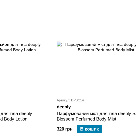
Артикул: DPBC14
deeply
ля тіла deeply
Парфумований міст для тіла deeply S
d Body Lotion
Blossom Perfumed Body Mist
320 грн
В кошик