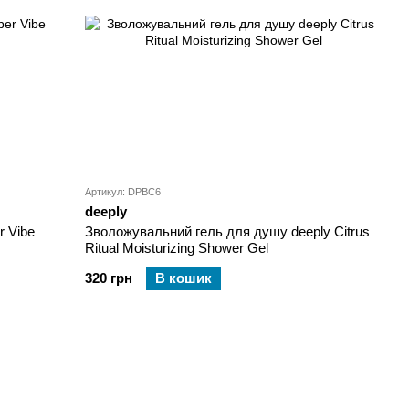
Артикул: DPBC6
deeply
r Vibe
Зволожувальний гель для душу deeply Citrus
Ritual Moisturizing Shower Gel
320 грн
В кошик