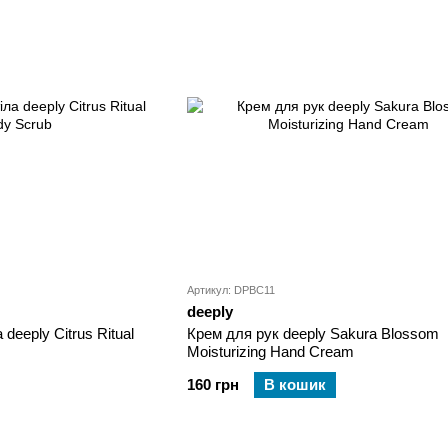
Артикул: DPBC11
deeply
deeply Citrus Ritual
Крем для рук deeply Sakura Blossom
Moisturizing Hand Cream
160 грн
В кошик