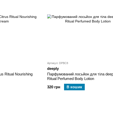
Артикул: DPBC8
deeply
us Ritual Nourishing
Парфумований лосьйон для тіла deepl
Ritual Perfumed Body Lotion
320 грн
В кошик