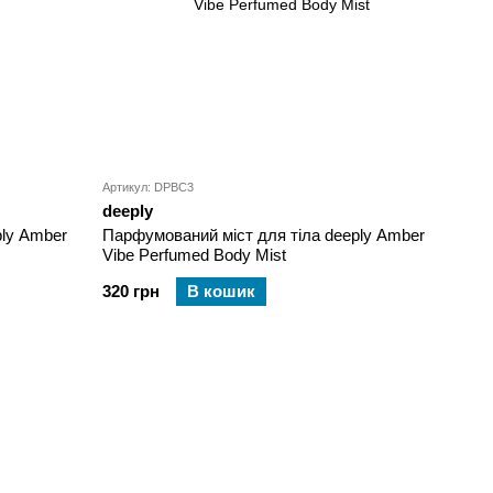
Артикул: DPBC3
deeply
ly Amber
Парфумований міст для тіла deeply Amber
Vibe Perfumed Body Mist
320 грн
В кошик