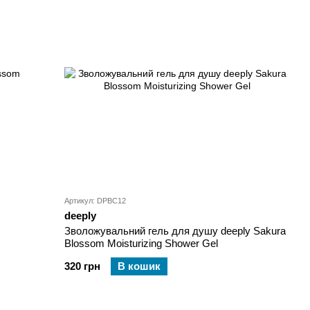
Артикул: DPBC12
deeply
Зволожувальний гель для душу deeply Sakura
Blossom Moisturizing Shower Gel
320 грн
В кошик