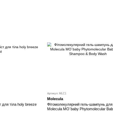
Артикул: MLC1
Molecula
для тіла holy breeze
Фітомолекулярний гель-шампунь для 
Molecula MO`baby Phytomolecular Bab