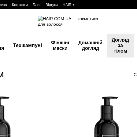
ника
Контакти
Блог
Відгуки
HAIR +
Догляд
Фінішні
Домашній
Техшампуні
за
ня
маски
догляд
тілом
м
С