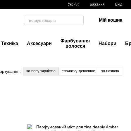
Укр
Рус
Бажання
Вхід
Мій кошик
Фарбування
Техніка
Аксесуари
Набори
Б
волосся
за популярністю
спочатку дешевше
за назвою
ортування: