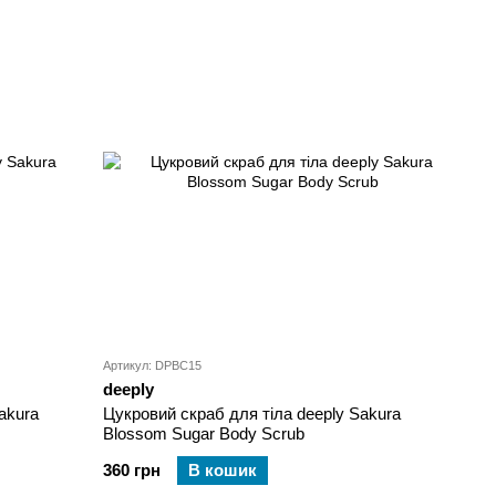
Артикул: DPBC15
deeply
akura
Цукровий скраб для тіла deeply Sakura
Blossom Sugar Body Scrub
360 грн
В кошик