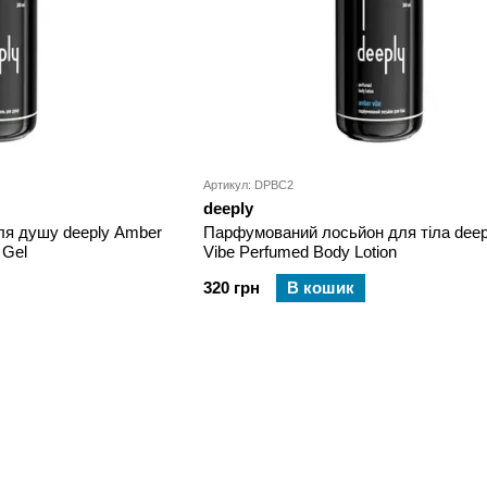
Артикул: DPBC2
deeply
ля душу deeply Amber
Парфумований лосьйон для тіла deep
 Gel
Vibe Perfumed Body Lotion
320 грн
В кошик