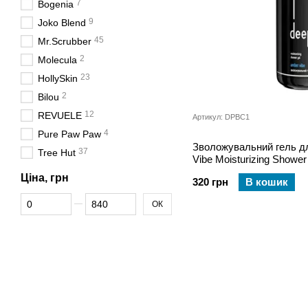
7
Bogenia
9
Joko Blend
45
Mr.Scrubber
2
Molecula
23
HollySkin
2
Bilou
12
REVUELE
Артикул: DPBC1
4
Pure Paw Paw
Зволожувальний гель д
37
Tree Hut
Vibe Moisturizing Shower
Ціна, грн
320 грн
В кошик
Від Ціна, грн
До Ціна, грн
ОК