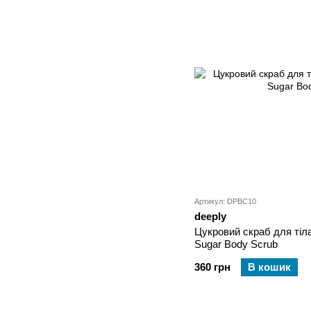
Артикул: DPBC10
deeply
Цукровий скраб для тіла 
Sugar Body Scrub
360 грн
В кошик