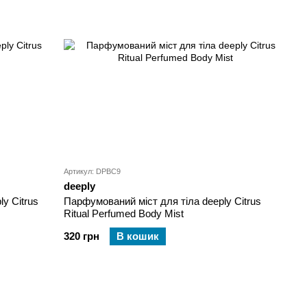
Артикул: DPBC9
deeply
y Citrus
Парфумований міст для тіла deeply Citrus
Ritual Perfumed Body Mist
320 грн
В кошик