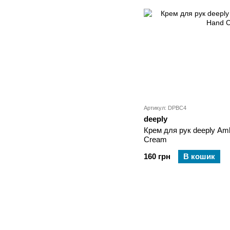
Артикул: DPBC4
deeply
Крем для рук deeply Amb
Cream
160 грн
В кошик