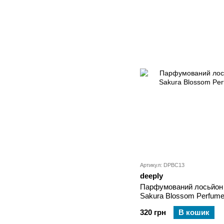
Артикул: DPBC13
deeply
Парфумований лосьйон д
Sakura Blossom Perfume
320 грн
В кошик