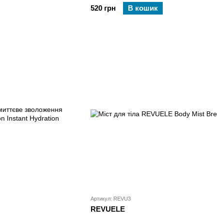
Shampoo & Body Wash
520 грн
В кошик
Артикул: REVU3
REVUELE