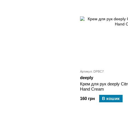
Артикул: DPBC7
deeply
Крем для рук deeply Citr
Hand Cream
160 грн
В кошик