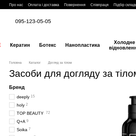
Перейти до основного контенту
Про нас
Оплата і доставка
Повернення
Співпраця
Підбір склад
095-123-05-05
Холодне
E
Кератин
Ботекс
Нанопластика
відновлен
Головна
Каталог
Догляд за тілом
Засоби для догляду за тіло
Бренд
15
deeply
2
holy
72
TOP BEAUTY
9
Q+A
7
Soika