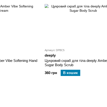
Артикул: DPBC5
deeply
er Vibe Softening Hand
Цукровий скраб для тіла deeply Ambe
Sugar Body Scrub
360 грн
В кошик