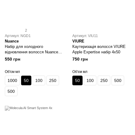
2
Артикул: NGD1
Артикул: VIU11
Nuance
VIURE
Набір для холодного
Каутеризація волосся VIURE
відновлення волосся Nuance
Apple Expertise набір 4х50
Glow Day 4x 50 мл
550 грн
750 грн
Об'єм мл
Об'єм мл
1000
50
100
250
50
100
250
500
500