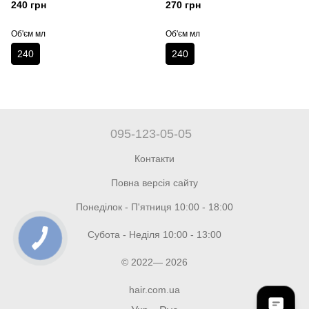
240 мл
240 грн
270 грн
Об'єм мл
Об'єм мл
240
240
095-123-05-05
Контакти
Повна версія сайту
Понеділок - П'ятниця 10:00 - 18:00
Субота - Неділя 10:00 - 13:00
© 2022— 2026
hair.com.ua