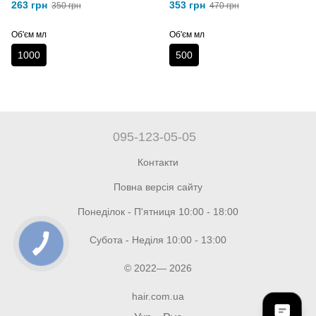
System Bamboo Conditioner
Conditioner Кондиціонер
263 грн
353 грн
350 грн
470 грн
1000 мл
зволожуючий з олією
макадамії 500 мл
Об'єм мл
Об'єм мл
1000
500
095-123-05-05
Контакти
Повна версія сайту
Понеділок - П'ятниця 10:00 - 18:00
Субота - Неділя 10:00 - 13:00
© 2022— 2026
hair.com.ua