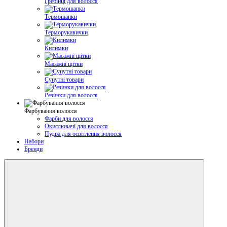
Гребінці для волосся
Термошапки
Терморукавички
Килимки
Масажні щітки
Супутні товари
Резинки для волосся
Фарбування волосся
Фарби для волосся
Окислювачі для волосся
Пудра для освітлення волосся
Набори
Бренди