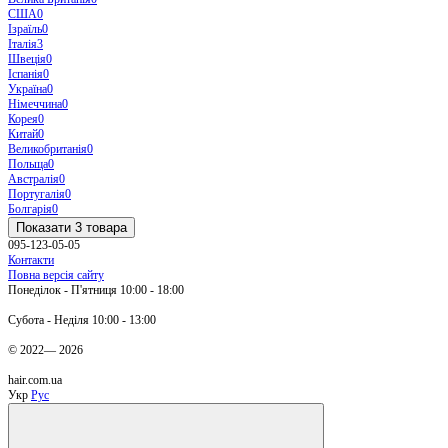
США
0
Ізраїль
0
Італія
3
Швеція
0
Іспанія
0
Україна
0
Німеччина
0
Корея
0
Китай
0
Великобританія
0
Польща
0
Австралія
0
Португалія
0
Болгарія
0
Показати 3 товара
095-123-05-05
Контакти
Повна версія сайту
Понеділок - П'ятниця 10:00 - 18:00
Субота - Неділя 10:00 - 13:00
© 2022— 2026
hair.com.ua
Укр
Рус