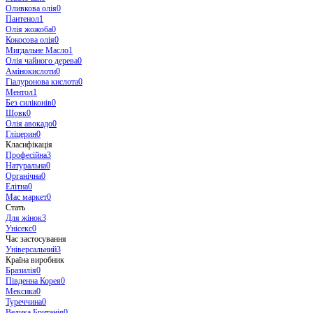
Оливкова олія
0
Пантенол
1
Олія жожоба
0
Кокосова олія
0
Мигдальне Масло
1
Олія чайного дерева
0
Амінокислоти
0
Гіалуронова кислота
0
Ментол
1
Без силіконів
0
Шовк
0
Олія авокадо
0
Гліцерин
0
Класифікація
Професійна
3
Натуральна
0
Органічна
0
Елітна
0
Мас маркет
0
Стать
Для жінок
3
Унісекс
0
Час застосування
Універсальний
3
Країна виробник
Бразилія
0
Південна Корея
0
Мексика
0
Туреччина
0
Велика Британія
0