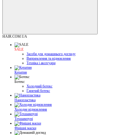
HAIR.COM.UA
SALE
Засоби для домашнього догляду
Випрямлення та відновлення
Техніка і аксесуари
Кератин
Ботекс
Холодний ботекс
Гарячий ботекс
Нанопластика
Холодне відновлення
Техшампуні
Фінішні маски