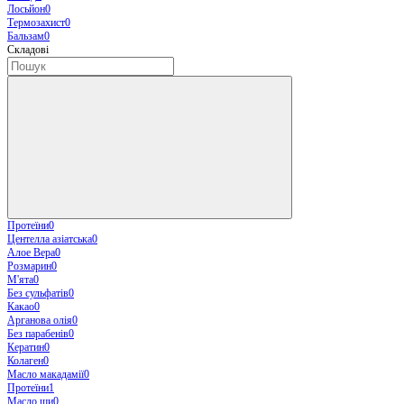
Лосьйон
0
Термозахист
0
Бальзам
0
Складові
Протеїни
0
Центелла азіатська
0
Алое Вера
0
Розмарин
0
М'ята
0
Без сульфатів
0
Какао
0
Арганова олія
0
Без парабенів
0
Кератин
0
Колаген
0
Масло макадамії
0
Протеїни
1
Масло ши
0