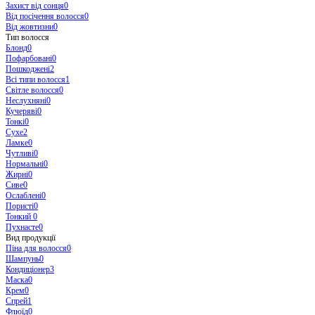
Захист від сонця
0
Від посічення волосся
0
Від жовтизни
0
Тип волосся
Блонд
0
Пофарбовані
0
Пошкоджені
2
Всі типи волосся
1
Світле волосся
0
Неслухняні
0
Кучеряві
0
Тонкі
0
Сухе
2
Ламке
0
Чутливі
0
Нормальні
0
Жирні
0
Сиве
0
Ослаблені
0
Пористі
0
Тонкий
0
Пухнасте
0
Вид продукції
Піна для волосся
0
Шампунь
0
Кондиціонер
3
Маска
0
Крем
0
Спрей
1
Флюїд
0