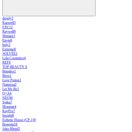
deeply
3
Karseell
3
FAV.1
2
Raywell
9
Mimare
3
Envie
6
holy
2
Extremo
6
SOLVÉE
2
Lola Cosmetics
4
REF
8
TOP BEAUTY
6
Beneliss
1
Beox
1
Love Potion
1
Natureza
2
Let Me Be
2
Q+A
4
NEQI
6
Soika
7
Monmar
4
KayPro
7
Insight
8
Esthetic House (CP-1)
9
Bogenia
18
Joko Blend
5