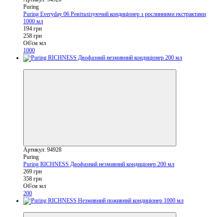
Puring
Puring Everyday 06 Ревіталізуючий кондиціонер з рослинними екстрактами
1000 мл
194 грн
258 грн
Об'єм мл
1000
−25%
Артикул: 94928
Puring
Puring RICHNESS Двофазний незмивний кондиціонер 200 мл
269 грн
358 грн
Об'єм мл
200
−25%