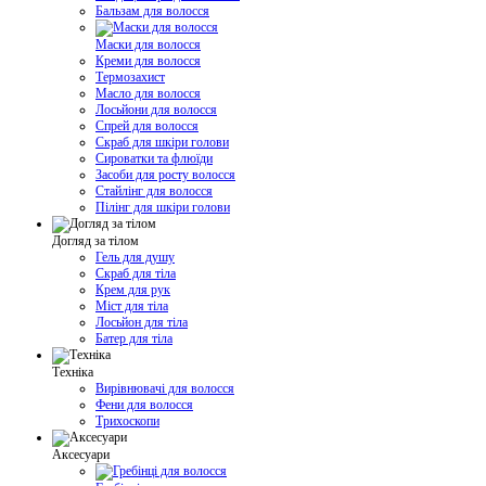
Бальзам для волосся
Маски для волосся
Креми для волосся
Термозахист
Масло для волосся
Лосьйони для волосся
Спрей для волосся
Скраб для шкіри голови
Сироватки та флюїди
Засоби для росту волосся
Стайлінг для волосся
Пілінг для шкіри голови
Догляд за тілом
Гель для душу
Скраб для тіла
Крем для рук
Міст для тіла
Лосьйон для тіла
Батер для тіла
Техніка
Вирівнювачі для волосся
Фени для волосся
Трихоскопи
Аксесуари