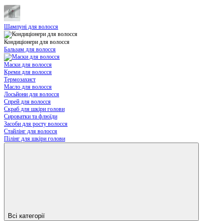
Шампуні для волосся
Кондиціонери для волосся
Бальзам для волосся
Маски для волосся
Креми для волосся
Термозахист
Масло для волосся
Лосьйони для волосся
Спрей для волосся
Скраб для шкіри голови
Сироватки та флюїди
Засоби для росту волосся
Стайлінг для волосся
Пілінг для шкіри голови
Всі категорії