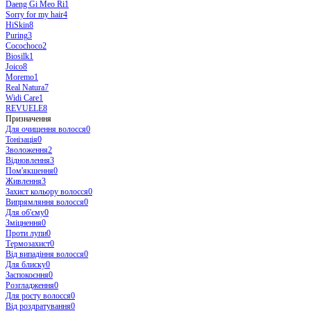
Daeng Gi Meo Ri
1
Sorry for my hair
4
HiSkin
8
Puring
3
Cocochoco
2
Biosilk
1
Joico
8
Moremo
1
Real Natura
7
Widi Care
1
REVUELE
8
Призначення
Для очищення волосся
0
Тонізація
0
Зволоження
2
Відновлення
3
Пом'якшення
0
Живлення
3
Захист кольору волосся
0
Випрямляння волосся
0
Для об'єму
0
Зміцнення
0
Проти лупи
0
Термозахист
0
Від випадіння волосся
0
Для блиску
0
Заспокоєння
0
Розгладження
0
Для росту волосся
0
Від роздратування
0