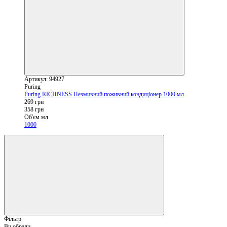
Артикул: 94927
Puring
Puring RICHNESS Незмивний поживний кондиціонер 1000 мл
269 грн
358 грн
Об'єм мл
1000
Фільтр
Ви обрали