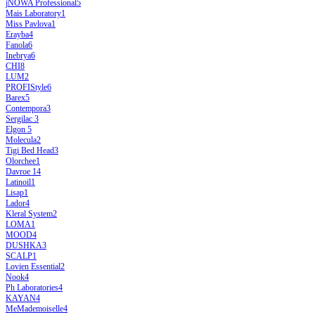
jNOWA Professional
5
Mais Laboratory
1
Miss Pavlova
1
Erayba
4
Fanola
6
Inebrya
6
CHI
8
LUM
2
PROFIStyle
6
Barex
5
Contempora
3
Sergilac
3
Elgon
5
Molecula
2
Tigi Bed Head
3
Olorchee
1
Davroe
14
Latinoil
1
Lisap
1
Lador
4
Kleral System
2
LOMA
1
MOOD
4
DUSHKA
3
SCALP
1
Lovien Essential
2
Nook
4
Ph Laboratories
4
KAYAN
4
MeMademoiselle
4