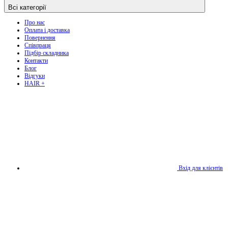
Всі категорії
Про нас
Оплата і доставка
Повернення
Співпраця
Підбір складника
Контакти
Блог
Відгуки
HAIR +
Вхід для клієнтів