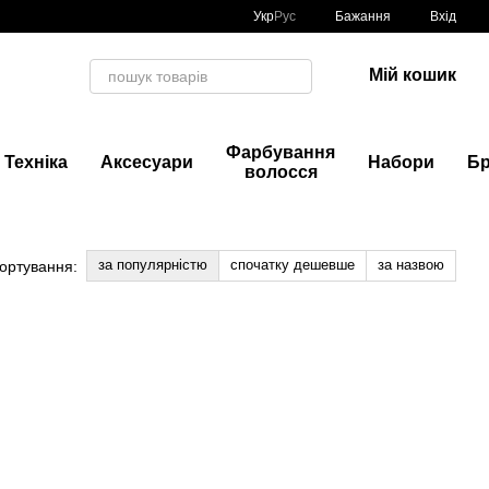
Укр
Рус
Бажання
Вхід
Мій кошик
Фарбування
Техніка
Аксесуари
Набори
Б
волосся
за популярністю
спочатку дешевше
за назвою
ортування: