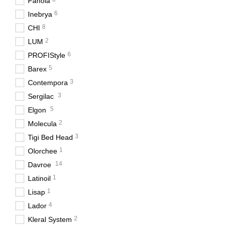
Fanola
6
Inebrya
8
CHI
2
LUM
6
PROFIStyle
5
Barex
3
Contempora
3
Sergilac
5
Elgon
2
Molecula
3
Tigi Bed Head
1
Olorchee
14
Davroe
1
Latinoil
1
Lisap
4
Lador
2
Kleral System