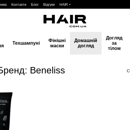
ника
Контакти
Блог
Відгуки
HAIR +
Догляд
Фінішні
Домашній
Техшампуні
за
ня
маски
догляд
тілом
ренд: Beneliss
С