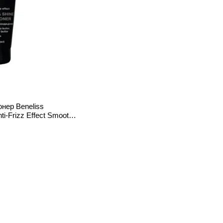
нер Beneliss
ti-Frizz Effect Smooth
мл