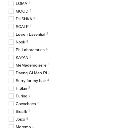
1
LOMA
4
MOOD
3
DUSHKA
1
SCALP
2
Lovien Essential
4
Nook
4
Ph Laboratories
4
KAYAN
4
MeMademoiselle
1
Daeng Gi Meo Ri
4
Sorry for my hair
8
HiSkin
3
Puring
2
Cocochoco
1
Biosilk
8
Joico
1
Moremo