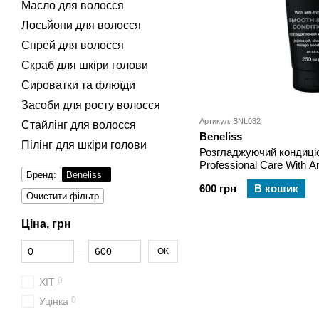
Масло для волосся
Лосьйони для волосся
Спрей для волосся
Скраб для шкіри голови
Сироватки та флюїди
Засоби для росту волосся
Артикул: BNL032
Стайлінг для волосся
Beneliss
Пілінг для шкіри голови
Розгладжуючий кондиціо
Professional Care With An
Бренд:
Beneliss
& Shine Conditioner 250 
600 грн
В кошик
Очистити фільтр
Ціна, грн
Від Ціна, грн
До Ціна, грн
ОК
0
ХІТ
0
Уцінка