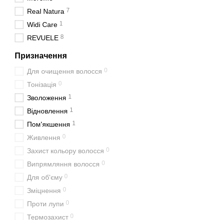
7
Real Natura
1
Widi Care
8
REVUELE
Призначення
0
Для очищення волосся
0
Тонізація
1
Зволоження
1
Відновлення
1
Пом'якшення
0
Живлення
0
Захист кольору волосся
0
Випрямляння волосся
0
Для об'єму
0
Зміцнення
0
Проти лупи
0
Термозахист