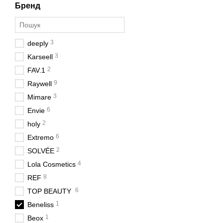
Бренд
3
deeply
3
Karseell
2
FAV.1
9
Raywell
3
Mimare
6
Envie
2
holy
6
Extremo
2
SOLVÉE
4
Lola Cosmetics
8
REF
6
TOP BEAUTY
1
Beneliss
1
Beox