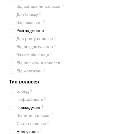
0
Від випадіння волосся
0
Для блиску
0
Заспокоєння
1
Розгладження
0
Для росту волосся
0
Від роздратування
0
Захист від сонця
0
Від посічення волосся
0
Від жовтизни
Тип волосся
0
Блонд
0
Пофарбовані
1
Пошкоджені
0
Всі типи волосся
0
Світле волосся
1
Неслухняні