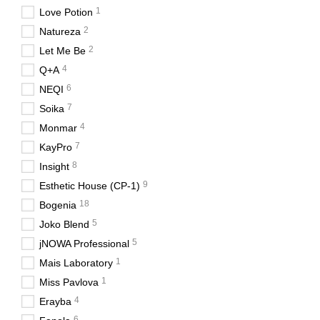
1
Love Potion
2
Natureza
2
Let Me Be
4
Q+A
6
NEQI
7
Soika
4
Monmar
7
KayPro
8
Insight
9
Esthetic House (CP-1)
18
Bogenia
5
Joko Blend
5
jNOWA Professional
1
Mais Laboratory
1
Miss Pavlova
4
Erayba
6