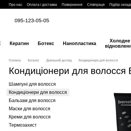
Перейти до основного контенту
Про нас
Оплата і доставка
Повернення
Співпраця
Підбір склад
095-123-05-05
Холодне
E
Кератин
Ботекс
Нанопластика
відновлен
Головна
Каталог
Домашній догляд
Кондиціонери для волосся
Кондиціонери для волосся Б
Шампуні для волосся
Кондиціонери для волосся
Бальзам для волосся
Маски для волосся
Креми для волосся
Термозахист