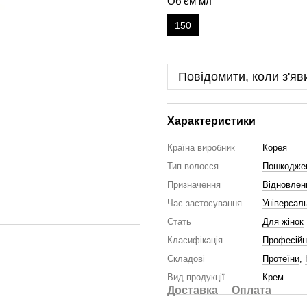
Об'єм мл
150
Повідомити, коли з'яв
Характеристики
Країна виробник
Корея
Тип волосся
Пошкодже
Призначення
Відновлен
Час застосування
Універсал
Стать
Для жінок
Класифікація
Професійн
Складові
Протеїни
,
Вид продукції
Крем
Доставка
Оплата