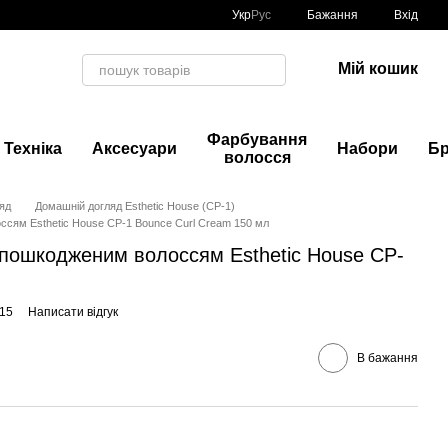
Укр
Рус
Бажання
Вхід
Мій кошик
Фарбування
Техніка
Аксесуари
Набори
Б
волосся
яд
Домашній догляд Esthetic House (CP-1)
ссям Esthetic House CP-1 Bounce Curl Cream 150 мл
 пошкодженим волоссям Esthetic House CP-
015
Написати відгук
В бажання