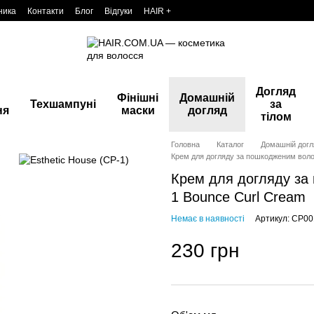
ника
Контакти
Блог
Відгуки
HAIR +
Догляд
Фінішні
Домашній
Техшампуні
за
ня
маски
догляд
тілом
Головна
Каталог
Домашній догл
Крем для догляду за пошкодженим воло
Крем для догляду за
1 Bounce Curl Cream
Немає в наявності
Артикул: CP0
230 грн