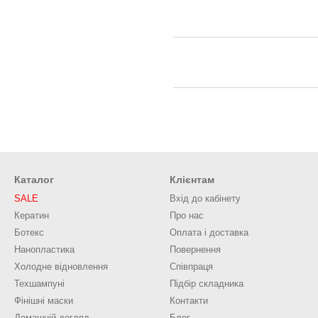
Каталог
Клієнтам
SALE
Вхід до кабінету
Кератин
Про нас
Ботекс
Оплата і доставка
Нанопластика
Повернення
Холодне відновлення
Співпраця
Техшампуні
Підбір складника
Фінішні маски
Контакти
Домашній догляд
Блог