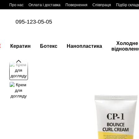
Перейти до основного контенту
Про нас
Оплата і доставка
Повернення
Співпраця
Підбір склад
095-123-05-05
Холодне
E
Кератин
Ботекс
Нанопластика
відновлен