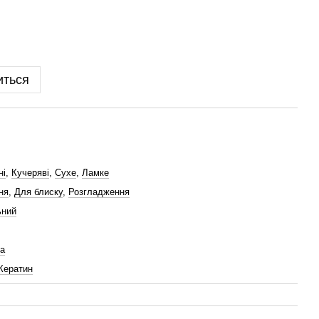
иться
ні
,
Кучеряві
,
Сухе
,
Ламке
ня
,
Для блиску
,
Розгладження
ьний
а
Кератин