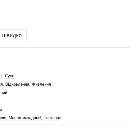
и швидко
ні
,
Сухе
ня
,
Відновлення
,
Живлення
ьний
а
олія
,
Масло макадамії
,
Пантенол