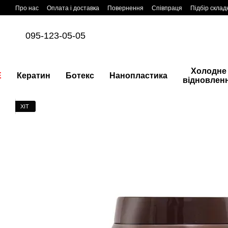
Перейти до основного контенту
Про нас
Оплата і доставка
Повернення
Співпраця
Підбір склад
095-123-05-05
Холодне
E
Кератин
Ботекс
Нанопластика
відновлен
ХІТ