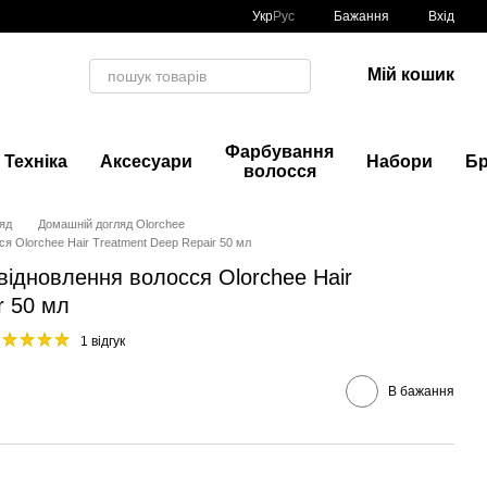
Укр
Рус
Бажання
Вхід
Мій кошик
Фарбування
Техніка
Аксесуари
Набори
Б
волосся
яд
Домашній догляд Olorchee
ся Olorchee Hair Treatment Deep Repair 50 мл
відновлення волосся Olorchee Hair
r 50 мл
1 відгук
В бажання