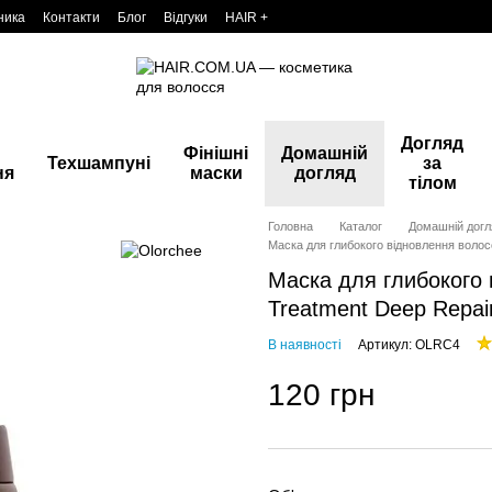
ника
Контакти
Блог
Відгуки
HAIR +
Догляд
Фінішні
Домашній
Техшампуні
за
ня
маски
догляд
тілом
Головна
Каталог
Домашній догл
Маска для глибокого відновлення волос
Маска для глибокого 
Treatment Deep Repai
В наявності
Артикул: OLRC4
120 грн