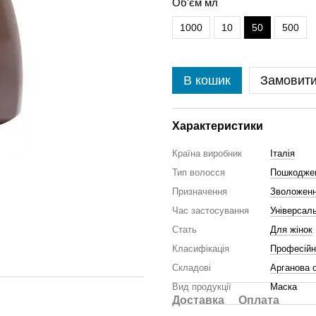
Об'єм мл
1000
10
50
500
В кошик
Замовит
Характеристики
Країна виробник
Італія
Тип волосся
Пошкодже
Призначення
Зволожен
Час застосування
Універсал
Стать
Для жінок
Класифікація
Професійн
Складові
Арганова 
Вид продукції
Маска
Доставка
Оплата