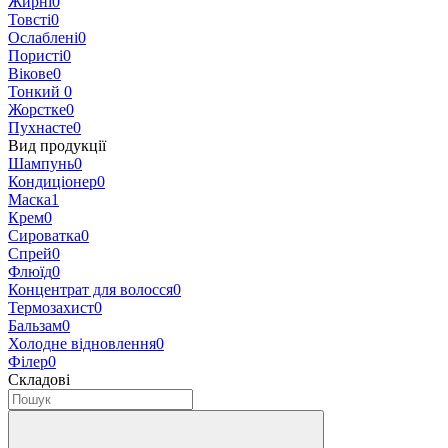
Жирні
0
Товсті
0
Ослаблені
0
Пористі
0
Вікове
0
Тонкий
0
Жорстке
0
Пухнасте
0
Вид продукції
Шампунь
0
Кондиціонер
0
Маска
1
Крем
0
Сироватка
0
Спрей
0
Флюїд
0
Концентрат для волосся
0
Термозахист
0
Бальзам
0
Холодне відновлення
0
Філер
0
Складові