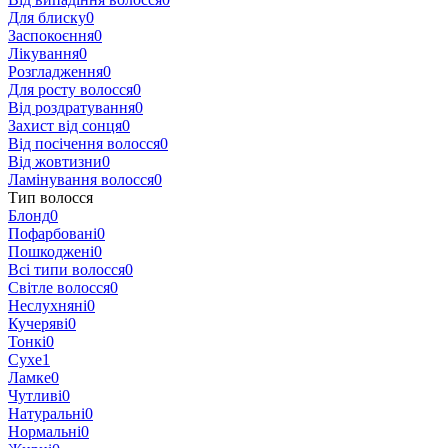
Для блиску
0
Заспокоєння
0
Лікування
0
Розгладження
0
Для росту волосся
0
Від роздратування
0
Захист від сонця
0
Від посічення волосся
0
Від жовтизни
0
Ламінування волосся
0
Тип волосся
Блонд
0
Пофарбовані
0
Пошкоджені
0
Всі типи волосся
0
Світле волосся
0
Неслухняні
0
Кучеряві
0
Тонкі
0
Сухе
1
Ламке
0
Чутливі
0
Натуральні
0
Нормальні
0