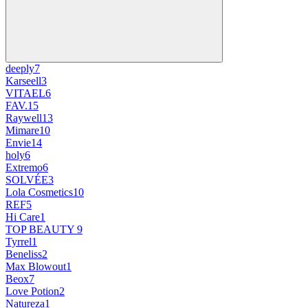
deeply
7
Karseell
3
VITAEL
6
FAV.1
5
Raywell
13
Mimare
10
Envie
14
holy
6
Extremo
6
SOLVÉE
3
Lola Cosmetics
10
REF
5
Hi Care
1
TOP BEAUTY
9
Tyrrel
1
Beneliss
2
Max Blowout
1
Beox
7
Love Potion
2
Natureza
1