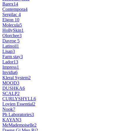
Barex
14
Contempora
4
Sergilac
4
Elgon
10
Molecula
5
HollySkin
1
Olorchee
3
Davroe
5
Latinoil
1
Lisap
3
Farm stay
3
Lador
13
Impress
1
Invidia
6
Kleral System
2
MOOD
3
DUSHKA
6
SCALP
2
CURLYSHYLL
6
Lovien Essential
2
Nook
7
Ph Laboratories
3
KAYAN
3
MeMademoiselle
2
Daeng Gi Meo Ri
2