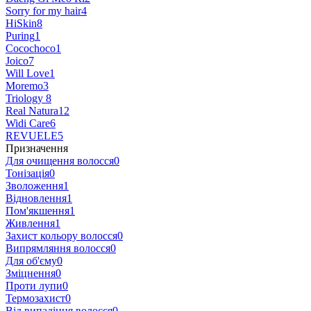
Sorry for my hair
4
HiSkin
8
Puring
1
Cocochoco
1
Joico
7
Will Love
1
Moremo
3
Triology
8
Real Natura
12
Widi Care
6
REVUELE
5
Призначення
Для очищення волосся
0
Тонізація
0
Зволоження
1
Відновлення
1
Пом'якшення
1
Живлення
1
Захист кольору волосся
0
Випрямляння волосся
0
Для об'єму
0
Зміцнення
0
Проти лупи
0
Термозахист
0
Від випадіння волосся
0