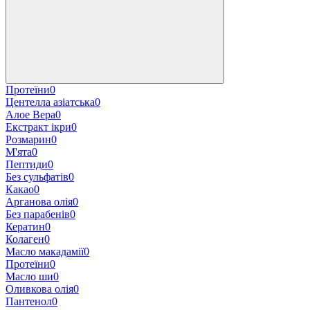
Протеїни
0
Центелла азіатська
0
Алое Вера
0
Екстракт ікри
0
Розмарин
0
М'ята
0
Пептиди
0
Без сульфатів
0
Какао
0
Арганова олія
0
Без парабенів
0
Кератин
0
Колаген
0
Масло макадамії
0
Протеїни
0
Масло ши
0
Оливкова олія
0
Пантенол
0