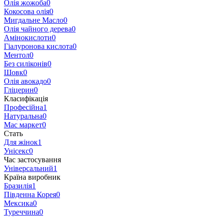
Олія жожоба
0
Кокосова олія
0
Мигдальне Масло
0
Олія чайного дерева
0
Амінокислоти
0
Гіалуронова кислота
0
Ментол
0
Без силіконів
0
Шовк
0
Олія авокадо
0
Гліцерин
0
Класифікація
Професійна
1
Натуральна
0
Мас маркет
0
Стать
Для жінок
1
Унісекс
0
Час застосування
Універсальний
1
Країна виробник
Бразилія
1
Південна Корея
0
Мексика
0
Туреччина
0