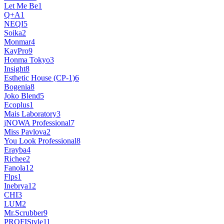
Let Me Be
1
Q+A
1
NEQI
5
Soika
2
Monmar
4
KayPro
9
Honma Tokyo
3
Insight
8
Esthetic House (CP-1)
6
Bogenia
8
Joko Blend
5
Ecoplus
1
Mais Laboratory
3
jNOWA Professional
7
Miss Pavlova
2
You Look Professional
8
Erayba
4
Richee
2
Fanola
12
Flps
1
Inebrya
12
CHI
3
LUM
2
Mr.Scrubber
9
PROFIStyle
11