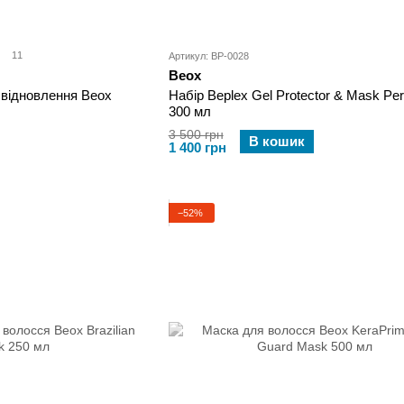
11
Артикул: BP-0028
Beox
 відновлення Beox
Набір Beplex Gel Protector & Mask Perf
300 мл
3 500 грн
В кошик
1 400 грн
−52%