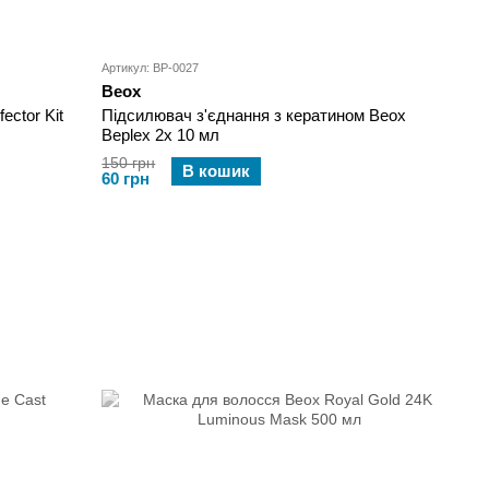
Артикул: BP-0027
Beox
ector Kit
Підсилювач з'єднання з кератином Beox
Beplex 2х 10 мл
150 грн
В кошик
60 грн