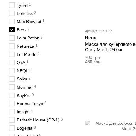
1
Tyrrel
2
Beneliss
1
Max Blowout
7
Beox
Артикул: BP-0032
Beox
2
Love Potion
Маска для кучерявого во
1
Natureza
Curly Mask 250 мл
1
Let Me Be
700 грн
450 грн
1
Q+A
5
NEQI
2
Soika
4
Monmar
9
KayPro
3
Honma Tokyo
8
Insight
6
Esthetic House (CP-1)
8
Bogenia
5