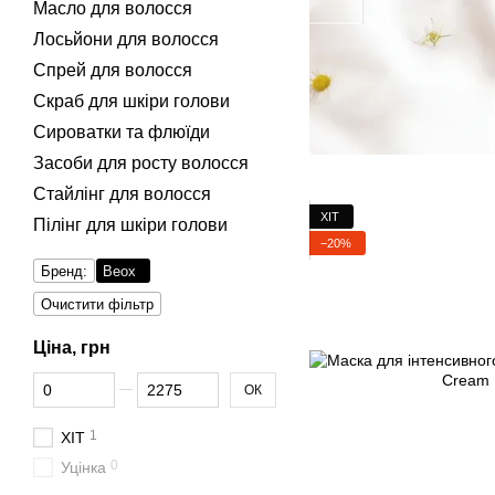
Масло для волосся
Лосьйони для волосся
Спрей для волосся
Скраб для шкіри голови
Сироватки та флюїди
Засоби для росту волосся
Стайлінг для волосся
ХІТ
Пілінг для шкіри голови
−20%
Бренд:
Beox
Очистити фільтр
Ціна, грн
Від Ціна, грн
До Ціна, грн
ОК
1
ХІТ
0
Уцінка