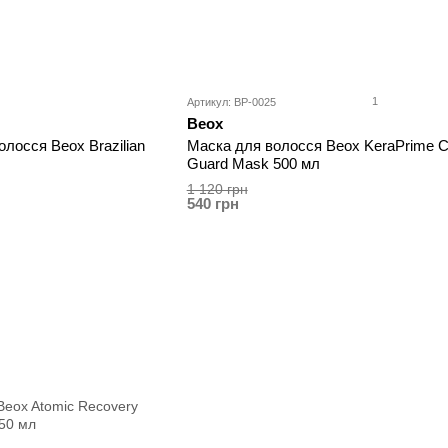
1
Артикул: BP-0025
Beox
лосся Beox Brazilian
Маска для волосся Beox KeraPrime C
Guard Mask 500 мл
1 120 грн
540 грн