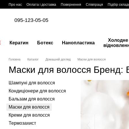
Перейти до основного контенту
Про нас
Оплата і доставка
Повернення
Співпраця
Підбір склад
095-123-05-05
Холодне
E
Кератин
Ботекс
Нанопластика
відновлен
Головна
Каталог
Домашній догляд
Маски для волосся
Маски для волосся Бренд: 
Шампуні для волосся
Кондиціонери для волосся
Бальзам для волосся
Маски для волосся
Креми для волосся
Термозахист