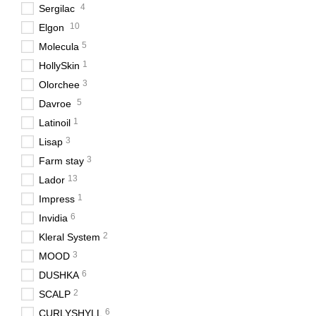
4
Sergilac
10
Elgon
5
Molecula
1
HollySkin
3
Olorchee
5
Davroe
1
Latinoil
3
Lisap
3
Farm stay
13
Lador
1
Impress
6
Invidia
2
Kleral System
3
MOOD
6
DUSHKA
2
SCALP
6
CURLYSHYLL