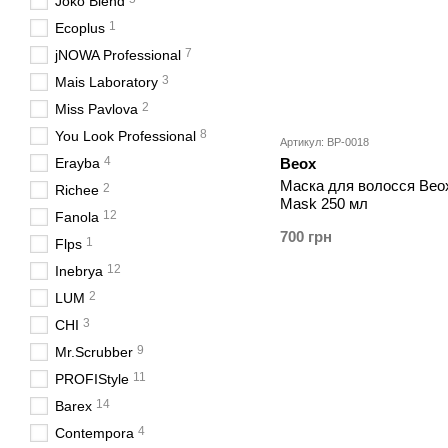
Joko Blend
1
Ecoplus
7
jNOWA Professional
3
Mais Laboratory
2
Miss Pavlova
8
You Look Professional
Артикул: BP-0018
4
Erayba
Beox
Маска для волосся Beo
2
Richee
Mask 250 мл
12
Fanola
700 грн
1
Flps
12
Inebrya
2
LUM
3
CHI
9
Mr.Scrubber
11
PROFIStyle
14
Barex
4
Contempora