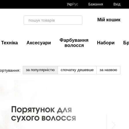
Укр
Рус
Бажання
Вхід
Мій кошик
Фарбування
Техніка
Аксесуари
Набори
Б
волосся
за популярністю
спочатку дешевше
за назвою
ортування: