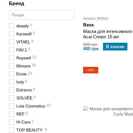
Бренд
Артикул: BP0012
Beox
7
deeply
Маска для інтенсивного
3
Karseell
Acai Cream 15 мл
6
VITAEL
500 грн
В кошик
400 грн
5
FAV.1
13
Raywell
10
Mimare
−36%
14
Envie
6
holy
6
Extremo
3
SOLVÉE
10
Lola Cosmetics
5
REF
1
Hi Care
9
TOP BEAUTY