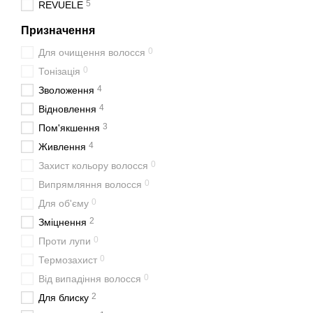
5
REVUELE
Призначення
0
Для очищення волосся
0
Тонізація
4
Зволоження
4
Відновлення
3
Пом'якшення
4
Живлення
0
Захист кольору волосся
0
Випрямляння волосся
0
Для об'єму
2
Зміцнення
0
Проти лупи
0
Термозахист
0
Від випадіння волосся
2
Для блиску