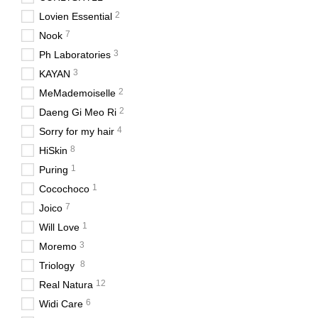
2
Lovien Essential
7
Nook
3
Ph Laboratories
3
KAYAN
2
MeMademoiselle
2
Daeng Gi Meo Ri
4
Sorry for my hair
8
HiSkin
1
Puring
1
Cocochoco
7
Joico
1
Will Love
3
Moremo
8
Triology
12
Real Natura
6
Widi Care