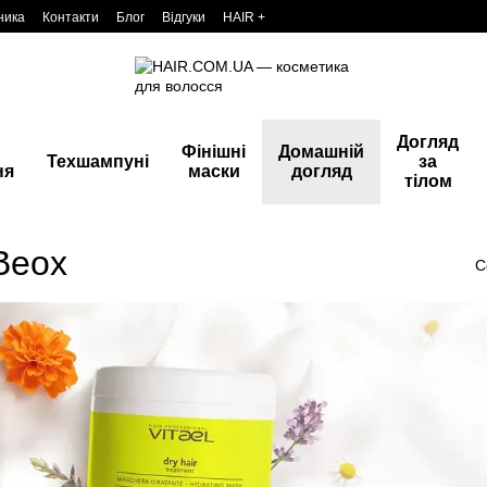
ника
Контакти
Блог
Відгуки
HAIR +
Догляд
Фінішні
Домашній
Техшампуні
за
ня
маски
догляд
тілом
Beox
С