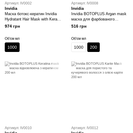
Артикул: IV0002
Артикул: IV0008
Invidia
Invidia
Маска ботокс-кератин Invidia
Invidia BOTOPLUS Argan mask
Hydratant Hair Mask with Keratin
маска для фарбованого
1000 мл
волосся з олією аргани 200 мл
974 грн
516 грн
Об'єм мл
Об'єм мл
1000
1000
200
Артикул: IV0010
Артикул: IV0012