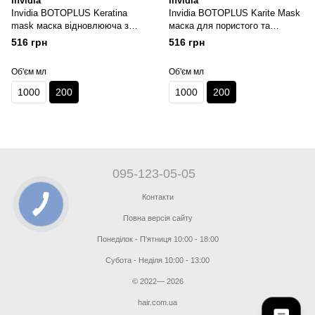
Invidia
Invidia
Invidia BOTOPLUS Keratina
Invidia BOTOPLUS Karite Mask
mask маска відновлююча з
маска для пористого та
кератином 200 мл
кучерявого волосся з олією
516 грн
516 грн
каріте 200 мл
Об'єм мл
Об'єм мл
1000
200
1000
200
095-123-05-05
Контакти
Повна версія сайту
Понеділок - П'ятниця 10:00 - 18:00
Субота - Неділя 10:00 - 13:00
© 2022— 2026
hair.com.ua