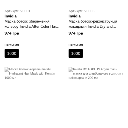
Артикул: IV0001
Артикул: IV0003
Invidia
Invidia
Маска ботокс збереження
Маска ботокс-реконструкція
кольору Invidia After Color Hair
макадамія Invidia Dry and
Mask with Sunflower Oil 1000
Frizzy with Macadamia Oil 1000
974 грн
974 грн
мл
мл
Об'єм мл
Об'єм мл
1000
1000