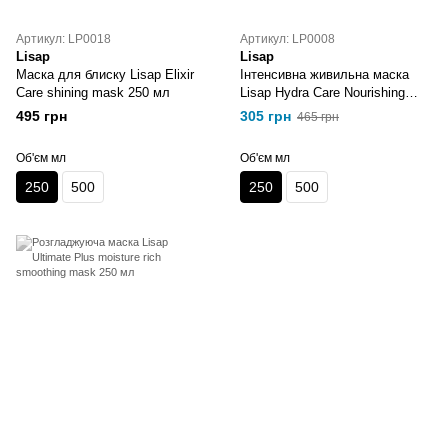
Артикул: LP0018
Артикул: LP0008
Lisap
Lisap
Маска для блиску Lisap Elixir
Інтенсивна живильна маска
Care shining mask 250 мл
Lisap Hydra Care Nourishing
mask 250 мл
495 грн
305 грн
465 грн
Об'єм мл
Об'єм мл
250
500
250
500