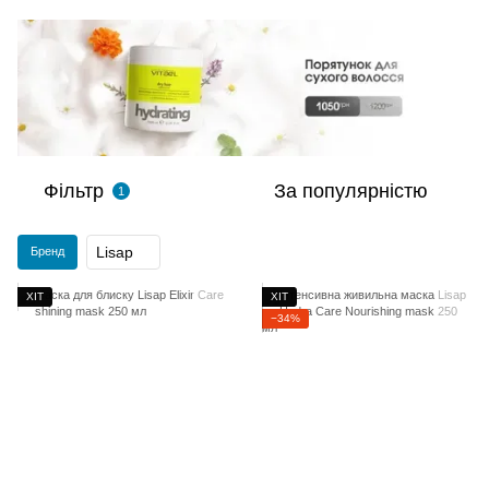
Фільтр
За популярністю
1
Lisap
Бренд
ХІТ
ХІТ
−34%