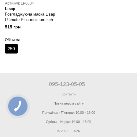
Артикул: LP0004
Lisap
Розгладжуюча маска Lisap
Ultimate Plus moisture rich
smoothing mask 250 мл
515 грн
Об'єм мл
250
095-123-05-05
Контакти
Повна версія сайту
Понеділок - П'ятниця 10:00 - 18:00
Субота - Неділя 10:00 - 13:00
© 2022— 2026