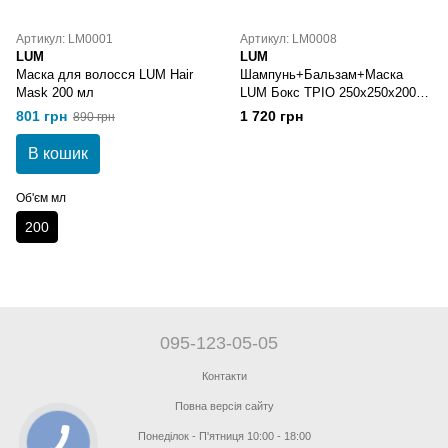
Артикул: LM0001
Артикул: LM0008
LUM
LUM
Маска для волосся LUM Hair
Шампунь+Бальзам+Маска
Mask 200 мл
LUM Бокс ТРІО 250х250х200
мл
801 грн
1 720 грн
890 грн
В кошик
Об'єм мл
200
095-123-05-05
Контакти
Повна версія сайту
Понеділок - П'ятниця 10:00 - 18:00