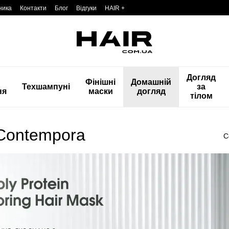
ника
Контакти
Блог
Відгуки
HAIR +
Догляд
Фінішні
Домашній
Техшампуні
за
ня
маски
догляд
тілом
Contempora
С