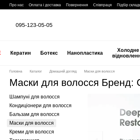
Перейти до основного контенту
Про нас
Оплата і доставка
Повернення
Співпраця
Підбір склад
095-123-05-05
Холодне
E
Кератин
Ботекс
Нанопластика
відновлен
Головна
Каталог
Домашній догляд
Маски для волосся
Маски для волосся Бренд: 
Шампуні для волосся
Кондиціонери для волосся
Бальзам для волосся
Маски для волосся
Креми для волосся