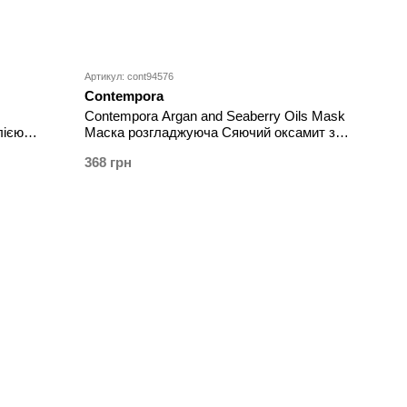
Артикул: cont94576
Contempora
Contempora Argan and Seaberry Oils Mask
лією
Маска розгладжуюча Сяючий оксамит з
маслом аргана і обліпихи 500 мл
368 грн