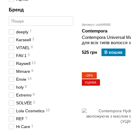
Бренд
Артикул: cont94566
Contempora
7
deeply
Contempora Universal Mas
3
Karseell
для всіх типів волосся 
6
VITAEL
маракуї
525 грн
В кошик
5
FAV.1
13
Raywell
9
Mimare
−28%
14
Envie
УЦІНКА
6
holy
6
Extremo
3
SOLVÉE
10
Lola Cosmetics
5
REF
1
Hi Care