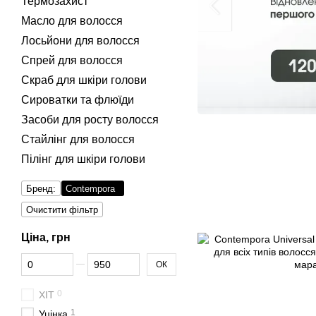
Термозахист
Масло для волосся
Лосьйони для волосся
Спрей для волосся
Скраб для шкіри голови
Сироватки та флюїди
Засоби для росту волосся
Стайлінг для волосся
Пілінг для шкіри голови
Бренд:
Contempora
Очистити фільтр
Ціна, грн
Від Ціна, грн
До Ціна, грн
ОК
0
ХІТ
1
Уцінка