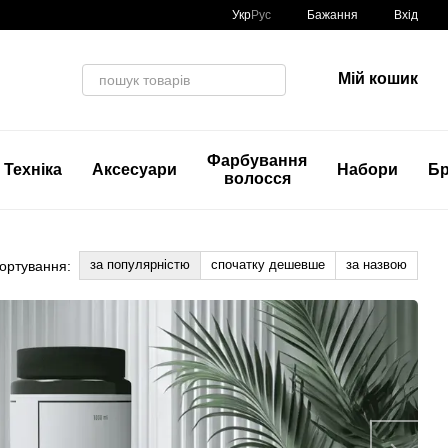
Укр
Рус
Бажання
Вхід
Мій кошик
Фарбування
Техніка
Аксесуари
Набори
Б
волосся
за популярністю
спочатку дешевше
за назвою
ортування: