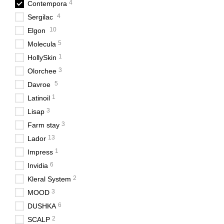
4
Contempora
4
Sergilac
10
Elgon
5
Molecula
1
HollySkin
3
Olorchee
5
Davroe
1
Latinoil
3
Lisap
3
Farm stay
13
Lador
1
Impress
6
Invidia
2
Kleral System
3
MOOD
6
DUSHKA
2
SCALP