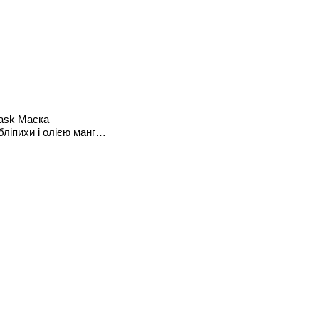
Mask Маска
ліпихи і олією манго