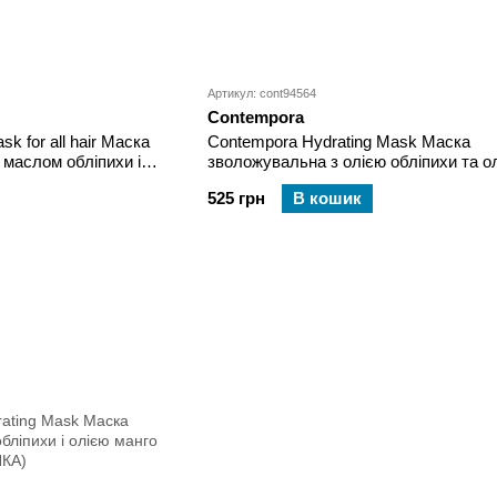
Артикул: cont94564
Contempora
k for all hair Маска
Contempora Hydrating Mask Маска
з маслом обліпихи і
зволожувальна з олією обліпихи та о
манго 350 мл
525 грн
В кошик