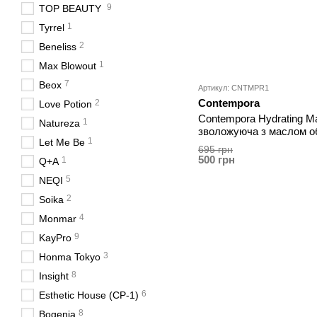
9
TOP BEAUTY
1
Tyrrel
2
Beneliss
1
Max Blowout
7
Beox
Артикул: CNTMPR1
Contempora
2
Love Potion
Contempora Hydrating 
1
Natureza
зволожуюча з маслом об
1
Let Me Be
(УЦІНКА)
695 грн
500 грн
1
Q+A
5
NEQI
2
Soika
4
Monmar
9
KayPro
3
Honma Tokyo
8
Insight
6
Esthetic House (CP-1)
8
Bogenia