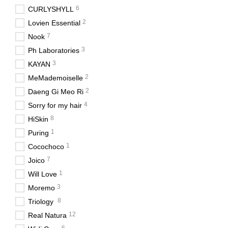
6
CURLYSHYLL
2
Lovien Essential
7
Nook
3
Ph Laboratories
3
KAYAN
2
MeMademoiselle
2
Daeng Gi Meo Ri
4
Sorry for my hair
8
HiSkin
1
Puring
1
Cocochoco
7
Joico
1
Will Love
3
Moremo
8
Triology
12
Real Natura