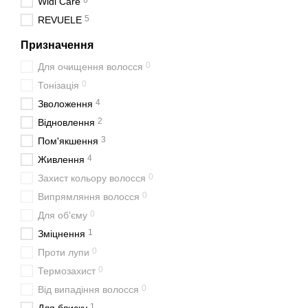
6
Widi Care
5
REVUELE
Призначення
0
Для очищення волосся
0
Тонізація
4
Зволоження
2
Відновлення
3
Пом'якшення
4
Живлення
0
Захист кольору волосся
0
Випрямляння волосся
0
Для об'єму
1
Зміцнення
0
Проти лупи
0
Термозахист
0
Від випадіння волосся
1