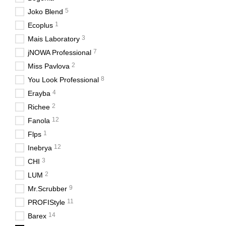
5
Joko Blend
1
Ecoplus
3
Mais Laboratory
7
jNOWA Professional
2
Miss Pavlova
8
You Look Professional
4
Erayba
2
Richee
12
Fanola
1
Flps
12
Inebrya
3
CHI
2
LUM
9
Mr.Scrubber
11
PROFIStyle
14
Barex