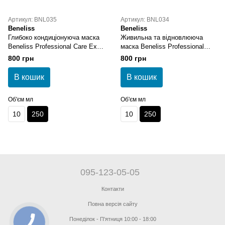
Артикул: BNL035
Артикул: BNL034
Beneliss
Beneliss
Глибоко кондиціонуюча маска
Живильна та відновлююча
Beneliss Professional Care Extra
маска Beneliss Professional
Shine & Smooth Glow Mask 250
Care For Nourish & Repair Hair
800 грн
800 грн
мл
Butter Mask
В кошик
В кошик
Об'єм мл
Об'єм мл
10
250
10
250
095-123-05-05
Контакти
Повна версія сайту
Понеділок - П'ятниця 10:00 - 18:00