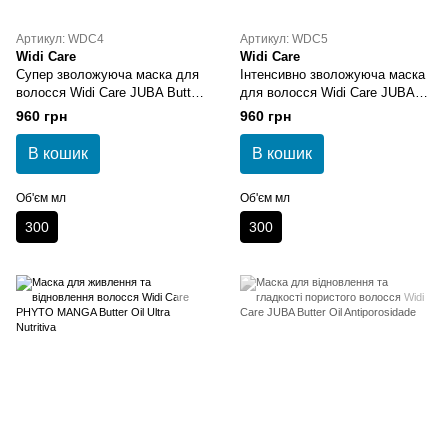
Артикул: WDC4
Артикул: WDC5
Widi Care
Widi Care
Супер зволожуюча маска для
Інтенсивно зволожуюча маска
волосся Widi Care JUBA Butter
для волосся Widi Care JUBA
Oil Super Hidratante
Butter Oil Umectacao Intensa
960 грн
960 грн
В кошик
В кошик
Об'єм мл
Об'єм мл
300
300