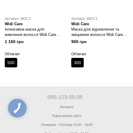
Артикул: WDC2
Артикул: WDC3
Widi Care
Widi Care
Інтенсивна маска для
Маска для відновлення та
живлення волосся Widi Care
зміцнення волосся Widi Care
JUBA Butter Oil Intensivo
JUBA Butter Oil Fortalecedora
1 160 грн
960 грн
Об'єм мл
Об'єм мл
500
300
095-123-05-05
Контакти
Повна версія сайту
Понеділок - П'ятниця 10:00 - 18:00