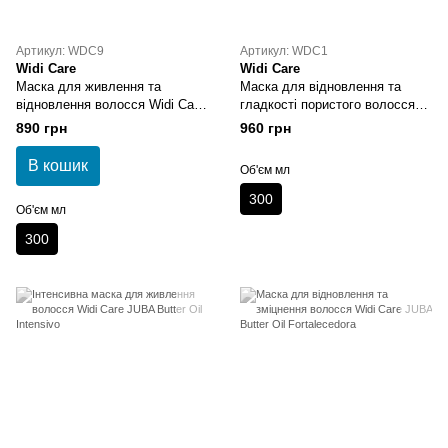
Артикул: WDC9
Артикул: WDC1
Widi Care
Widi Care
Маска для живлення та
Маска для відновлення та
відновлення волосся Widi Care
гладкості пористого волосся
PHYTO MANGA Butter Oil Ultra
Widi Care JUBA Butter Oil
890 грн
960 грн
Nutritiva
Antiporosidade
В кошик
Об'єм мл
300
Об'єм мл
300