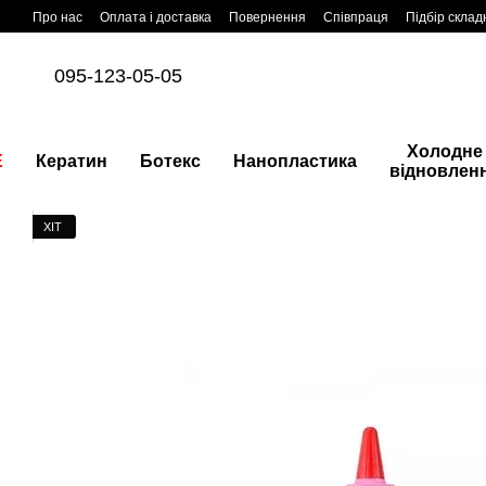
Перейти до основного контенту
Про нас
Оплата і доставка
Повернення
Співпраця
Підбір склад
095-123-05-05
Холодне
E
Кератин
Ботекс
Нанопластика
відновлен
ХІТ