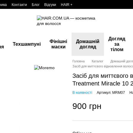
ника
Контакти
Блог
Відгуки
HAIR +
Догляд
Фінішні
Домашній
Техшампуні
за
ня
маски
догляд
тілом
Головна
Каталог
Домашній догл
Засіб для миттєвого відновлення волос
Засіб для миттєвого
Treatment Miracle 10 
В наявності
Артикул: MRM07
На
900 грн