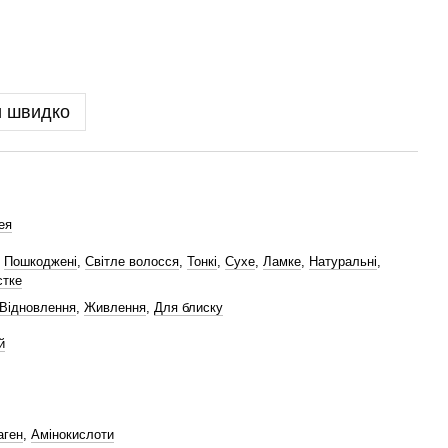
и швидко
ея
,
Пошкоджені
,
Світле волосся
,
Тонкі
,
Сухе
,
Ламке
,
Натуральні
,
тке
Відновлення
,
Живлення
,
Для блиску
й
аген
,
Амінокислоти