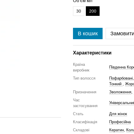
Об'єм мл
30
200
В кошик
Замовит
Характеристики
Країна
Південна Кор
виробник
Тип волосся
Пофарбовані
Тонкий
,
Жорс
Призначення
Зволоження
,
Час
Універсальни
застосування
Стать
Для жінок
Класифікація
Професійна
Складові
Кератин
,
Кол