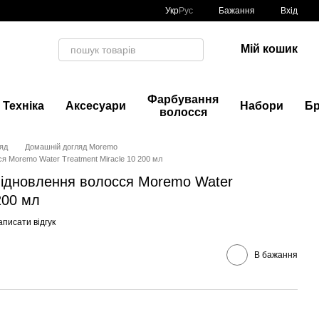
Укр
Рус
Бажання
Вхід
Мій кошик
Фарбування
Техніка
Аксесуари
Набори
Б
волосся
яд
Домашній догляд Moremo
ся Moremo Water Treatment Miracle 10 200 мл
 відновлення волосся Moremo Water
200 мл
писати відгук
В бажання