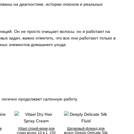
ваны на диагностике, истории локонов и реальных
кций. Он не просто очищает волосы, но и работает на
ых задач, важно отметить, что все они работают только в
жных элементов домашнего ухода:
я логично продолжает салонную работу.
я
Vitael спрей-крем для
Шелковый флюид для
сухих волос 10 в 1, 150
волос Deeply Delicate Silk