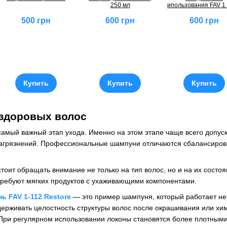
250 мл
ипользования FAV 1 
Shine
500 грн
600 грн
600 грн
Купить
Купить
Купить
 здоровых волос
амый важный этап ухода. Именно на этом этапе чаще всего допус
агрязнений. Профессиональные шампуни отличаются сбалансирова
оит обращать внимание не только на тип волос, но и на их сост
требуют мягких продуктов с ухаживающими компонентами.
 FAV 1-112 Restore
— это пример шампуня, который работает не 
держивать целостность структуры волос после окрашивания или хим
 При регулярном использовании локоны становятся более плотны