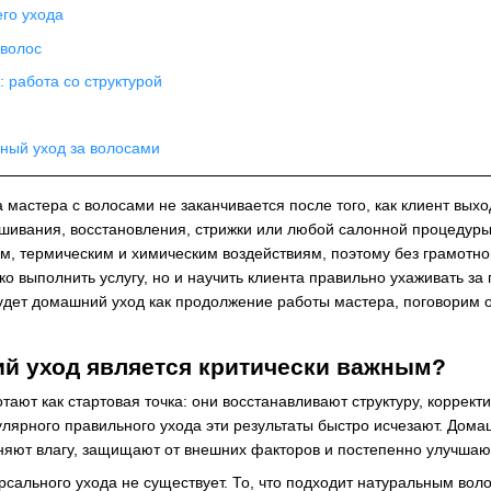
го ухода
 волос
 работа со структурой
ный уход за волосами
мастера с волосами не заканчивается после того, как клиент выхо
ашивания, восстановления, стрижки или любой салонной процедуры
м, термическим и химическим воздействиям, поэтому без грамотно
ко выполнить услугу, но и научить клиента правильно ухаживать з
удет домашний уход как продолжение работы мастера, поговорим о
й уход является критически важным?
ают как стартовая точка: они восстанавливают структуру, коррек
гулярного правильного ухода эти результаты быстро исчезают. Д
аняют влагу, защищают от внешних факторов и постепенно улучшают
ерсального ухода не существует. То, что подходит натуральным во