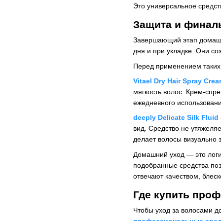
Это универсальное средст
Защита и финал
Завершающий этап домашн
дня и при укладке. Они со
Перед применением таких 
Vitael Dry Hair Spray Cre
мягкость волос. Крем-спре
ежедневного использовани
deeply Delicate Silk Fluid
вид. Средство не утяжеля
делает волосы визуально 
Домашний уход — это лог
подобранные средства поз
отвечают качеством, блеск
Где купить про
Чтобы уход за волосами д
профессиональные сред