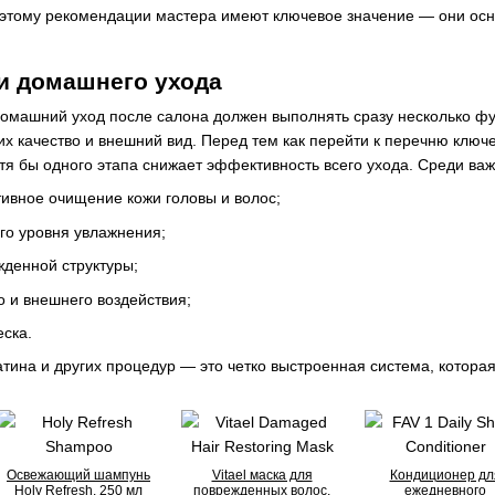
тому рекомендации мастера имеют ключевое значение — они осно
и домашнего ухода
машний уход после салона должен выполнять сразу несколько фун
х качество и внешний вид. Перед тем как перейти к перечню ключев
тя бы одного этапа снижает эффективность всего ухода. Среди ва
ивное очищение кожи головы и волос;
го уровня увлажнения;
жденной структуры;
о и внешнего воздействия;
еска.
тина и других процедур — это четко выстроенная система, котора
Освежающий шампунь
Vitael маска для
Кондиционер дл
Holy Refresh, 250 мл
поврежденных волос,
ежедневного