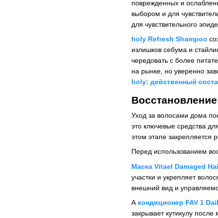
поврежденных и ослабленн
выбором и для чувствител
для чувствительного эпид
holy Refresh Shampoo
соз
излишков себума и стайли
чередовать с более питат
на рынке, но уверенно за
holy: действенный сост
Восстановление 
Уход за волосами дома по
это ключевые средства дл
этом этапе закрепляется 
Перед использованием вос
Маска Vitael Damaged Hai
участки и укрепляет воло
внешний вид и управляемо
А
кондиционер FAV 1 Dail
закрывает кутикулу после