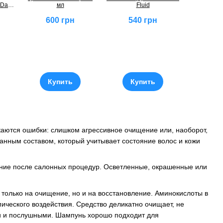
Daily
мл
Fluid
600 грн
540 грн
Купить
Купить
каются ошибки: слишком агрессивное очищение или, наоборот,
нным составом, который учитывает состояние волос и кожи
ояние после салонных процедур. Осветленные, окрашенные или
только на очищение, но и на восстановление. Аминокислоты в
ического воздействия. Средство деликатно очищает, не
ми и послушными. Шампунь хорошо подходит для