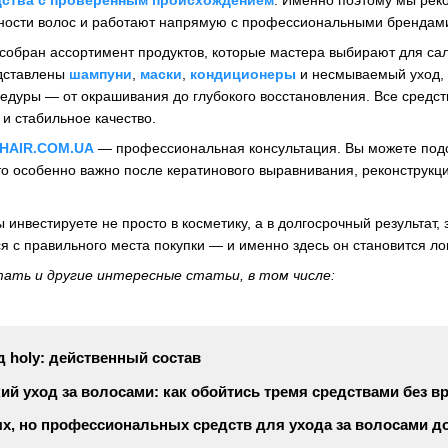
ности волос и работают напрямую с профессиональными брендам
собран ассортимент продуктов, которые мастера выбирают для са
едставлены
шампуни
,
маски
,
кондиционеры
и несмываемый уход, 
дуры — от окрашивания до глубокого восстановления. Все средст
и стабильное качество.
HAIR.COM.UA
— профессиональная консультация. Вы можете подобр
о особенно важно после кератинового выравнивания, реконструкций
вы инвестируете не просто в косметику, а в долгосрочный результат
я с правильного места покупки — и именно здесь он становится 
тать и другие интересные статьи, в том числе:
д holy: действенный состав
й уход за волосами: как обойтись тремя средствами без в
х, но профессиональных средств для ухода за волосами д