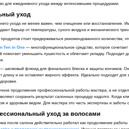
во для ежедневного ухода между интенсивными процедурами.
ьный уход
его ухода не менее важен, чем очищение или восстановление. И
здают барьер от температуры, сухого воздуха и механического трен
продуктов стоит придерживаться рекомендованного количества, чт
am Ten in One
— многофункциональное средство, которое сочетает 
й помогает уменьшить пушистость и облегчает укладку. Подходит д
я.
— шелковый флюид для финального блеска и защиты кончиков. Он 
ет длину и не оставляет жирного эффекта. Идеально подходит для
здоровее.
ичное продолжение профессиональной работы мастера, а не отдел
воляют сохранить результат салонных процедур надолго. Когда кли
ом и здоровым видом. Для мастера это часть экспертизы и заботы о
фессиональный уход за волосами
ома после салона действительно работал как продолжение работы
ства с проверенным происхождением
. Именно поэтому мы рек