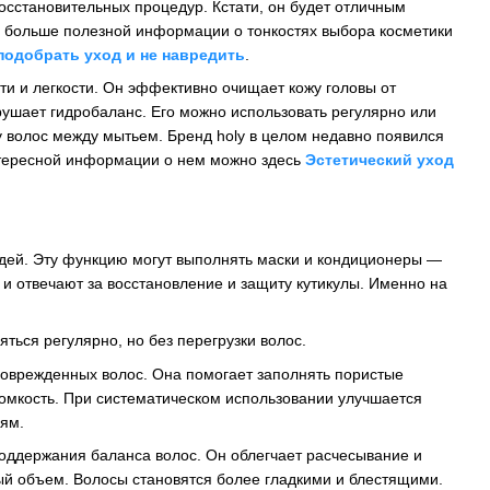
сстановительных процедур. Кстати, он будет отличным
ть больше полезной информации о тонкостях выбора косметики
подобрать уход и не навредить
.
ти и легкости. Он эффективно очищает кожу головы от
рушает гидробаланс. Его можно использовать регулярно или
у волос между мытьем. Бренд holy в целом недавно появился
нтересной информации о нем можно здесь
Эстетический уход
ядей. Эту функцию могут выполнять маски и кондиционеры —
 и отвечают за восстановление и защиту кутикулы. Именно на
ься регулярно, но без перегрузки волос.
поврежденных волос. Она помогает заполнять пористые
ломкость. При систематическом использовании улучшается
ям.
оддержания баланса волос. Он облегчает расчесывание и
ный объем. Волосы становятся более гладкими и блестящими.