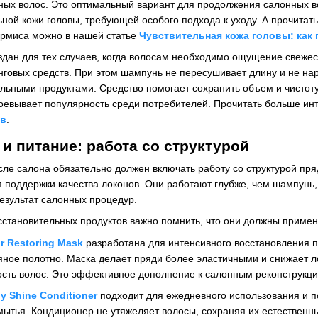
ых волос. Это оптимальный вариант для продолжения салонных во
ьной кожи головы, требующей особого подхода к уходу. А прочита
ермиса можно в нашей статье
Чувствительная кожа головы: как 
дан для тех случаев, когда волосам необходимо ощущение свежес
нговых средств. При этом шампунь не пересушивает длину и не на
ельными продуктами. Средство помогает сохранить объем и чистот
воевывает популярность среди потребителей. Прочитать больше и
ав
.
и питание: работа со структурой
сле салона обязательно должен включать работу со структурой пр
я поддержки качества локонов. Они работают глубже, чем шампунь,
результат салонных процедур.
становительных продуктов важно помнить, что они должны применят
r Restoring Mask
разработана для интенсивного восстановления 
сяное полотно. Маска делает пряди более эластичными и снижает 
сть волос. Это эффективное дополнение к салонным реконструкци
y Shine Conditioner
подходит для ежедневного использования и п
 мытья. Кондиционер не утяжеляет волосы, сохраняя их естествен