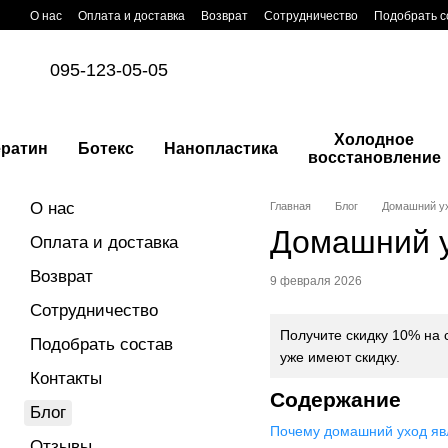
Перейти к основному контенту
О нас
Оплата и доставка
Возврат
Сотрудничество
Подобрать с
095-123-05-05
Холодное
ератин
Ботекс
Нанопластика
восстановление
О нас
Главная
Блог
Домашний ух
Домашний у
Оплата и доставка
Возврат
9 февраля 2026
Сотрудничество
Получите скидку 10% на 
Подобрать состав
уже имеют скидку.
Контакты
Содержание
Блог
Почему домашний уход яв
Отзывы