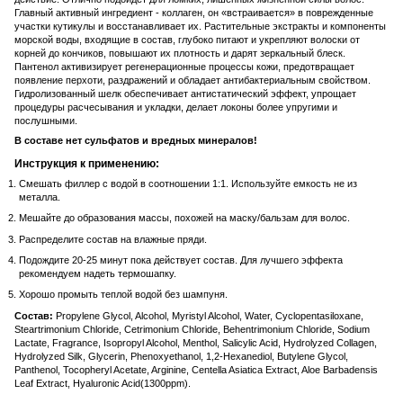
Главный активный ингредиент - коллаген, он «встраивается» в поврежденные
участки кутикулы и восстанавливает их. Растительные экстракты и компоненты
морской воды, входящие в состав, глубоко питают и укрепляют волоски от
корней до кончиков, повышают их плотность и дарят зеркальный блеск.
Пантенол активизирует регенерационные процессы кожи, предотвращает
появление перхоти, раздражений и обладает антибактериальным свойством.
Гидролизованный шелк обеспечивает антистатический эффект, упрощает
процедуры расчесывания и укладки, делает локоны более упругими и
послушными.
В составе нет сульфатов и вредных минералов!
Инструкция к применению:
Смешать филлер с водой в соотношении 1:1. Используйте емкость не из
металла.
Мешайте до образования массы, похожей на маску/бальзам для волос.
Распределите состав на влажные пряди.
Подождите 20-25 минут пока действует состав. Для лучшего эффекта
рекомендуем надеть термошапку.
Хорошо промыть теплой водой без шампуня.
Состав:
Propylene Glycol, Alcohol, Myristyl Alcohol, Water, Cyclopentasiloxane,
Steartrimonium Chloride, Cetrimonium Chloride, Behentrimonium Chloride, Sodium
Lactate, Fragrance, Isopropyl Alcohol, Menthol, Salicylic Acid, Hydrolyzed Collagen,
Hydrolyzed Silk, Glycerin, Phenoxyethanol, 1,2-Hexanediol, Butylene Glycol,
Panthenol, Tocopheryl Acetate, Arginine, Centella Asiatica Extract, Aloe Barbadensis
Leaf Extract, Hyaluronic Acid(1300ppm).