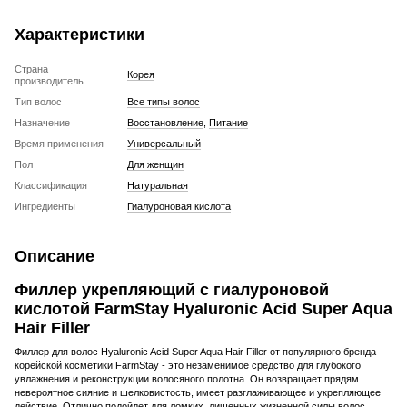
Характеристики
Страна
Корея
производитель
Тип волос
Все типы волос
Назначение
Восстановление
,
Питание
Время применения
Универсальный
Пол
Для женщин
Классификация
Натуральная
Ингредиенты
Гиалуроновая кислота
Описание
Филлер укрепляющий с гиалуроновой
кислотой FarmStay Hyaluronic Acid Super Aqua
Hair Filler
Филлер для волос Hyaluronic Acid Super Aqua Hair Filler от популярного бренда
корейской косметики FarmStay - это незаменимое средство для глубокого
увлажнения и реконструкции волосяного полотна. Он возвращает прядям
невероятное сияние и шелковистость, имеет разглаживающее и укрепляющее
действие. Отлично подойдет для ломких, лишенных жизненной силы волос.