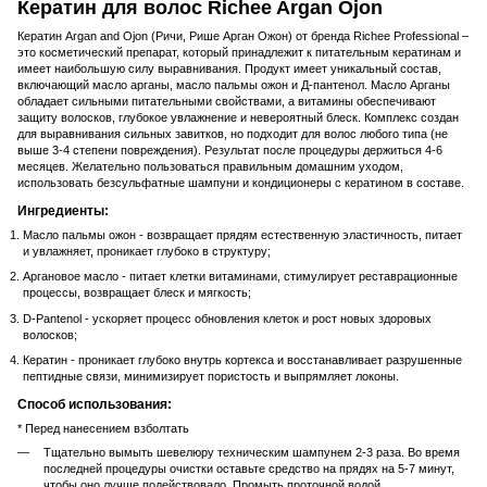
Кератин для волос Richee Argan Ojon
Кератин Argan and Ojon (Ричи, Рише Арган Ожон) от бренда Richee Professional –
это косметический препарат, который принадлежит к питательным кератинам и
имеет наибольшую силу выравнивания. Продукт имеет уникальный состав,
включающий масло арганы, масло пальмы ожон и Д-пантенол. Масло Арганы
обладает сильными питательными свойствами, а витамины обеспечивают
защиту волосков, глубокое увлажнение и невероятный блеск. Комплекс создан
для выравнивания сильных завитков, но подходит для волос любого типа (не
выше 3-4 степени повреждения). Результат после процедуры держиться 4-6
месяцев. Желательно пользоваться правильным домашним уходом,
использовать безсульфатные шампуни и кондиционеры с кератином в составе.
Ингредиенты:
Масло пальмы ожон - возвращает прядям естественную эластичность, питает
и увлажняет, проникает глубоко в структуру;
Аргановое масло - питает клетки витаминами, стимулирует реставрационные
процессы, возвращает блеск и мягкость;
D-Pantenol - ускоряет процесс обновления клеток и рост новых здоровых
волосков;
Кератин - проникает глубоко внутрь кортекса и восстанавливает разрушенные
пептидные связи, минимизирует пористость и выпрямляет локоны.
Способ использования:
* Перед нанесением взболтать
Тщательно вымыть шевелюру техническим шампунем 2-3 раза. Во время
последней процедуры очистки оставьте средство на прядях на 5-7 минут,
чтобы оно лучше подействовало. Промыть проточной водой.