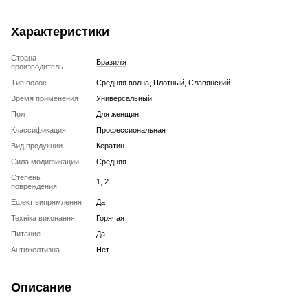
Характеристики
Страна
Бразилія
производитель
Тип волос
Средняя волна
,
Плотный
,
Славянский
Время применения
Универсальный
Пол
Для женщин
Классификация
Профессиональная
Вид продукции
Кератин
Сила модификации
Средняя
Степень
1
,
2
повреждения
Ефект випрямлення
Да
Техніка виконання
Горячая
Питание
Да
Антижелтизна
Нет
Описание