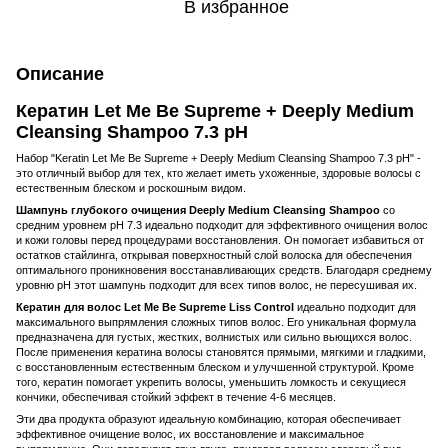
В избранное
Описание
Кератин Let Me Be Supreme + Deeply Medium
Cleansing Shampoo 7.3 pH
Набор "Keratin Let Me Be Supreme + Deeply Medium Cleansing Shampoo 7.3 pH" -
это отличный выбор для тех, кто желает иметь ухоженные, здоровые волосы с
естественным блеском и роскошным видом.
Шампунь глубокого очищения Deeply Medium Cleansing Shampoo
со
средним уровнем pH 7.3 идеально подходит для эффективного очищения волос
и кожи головы перед процедурами восстановления. Он помогает избавиться от
остатков стайлинга, открывая поверхностный слой волоска для обеспечения
оптимального проникновения восстанавливающих средств. Благодаря среднему
уровню pH этот шампунь подходит для всех типов волос, не пересушивая их.
Кератин для волос Let Me Be Supreme Liss Control
идеально подходит для
максимального выпрямления сложных типов волос. Его уникальная формула
предназначена для густых, жестких, волнистых или сильно вьющихся волос.
После применения кератина волосы становятся прямыми, мягкими и гладкими,
с восстановленным естественным блеском и улучшенной структурой. Кроме
того, кератин помогает укрепить волосы, уменьшить ломкость и секущиеся
кончики, обеспечивая стойкий эффект в течение 4-6 месяцев.
Эти два продукта образуют идеальную комбинацию, которая обеспечивает
эффективное очищение волос, их восстановление и максимальное