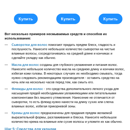
Купить
Купить
Купить
Вот несколько примеров несмываемых средств и способов их
использования:
Сыворотки для волос
помогают придать прядям блеск, гладкость и
послушность. Нанесите небольшое количество сыворотки на чистые
влажные волосы, сосредотачиваясь на средней длине и кончиках и
сделайте укладку как обычно.
Масла для волос
созданы для глубокого увлажнения и питания волос.
Нанесите небольшое количество масла на среднюю длину и кончики волос,
избегая кожи головы. В некоторых случаях их необходимо смывать, тогда
нужно следовать рекомендациям производителя - оставить средство на
ночь или на несколько часов перед тем, как смыть его.
Флюиды для волос
- это средства дополнительного легкого ухода для
насыщения прядей необходимыми увлажняющими или питательными
компонентами без лишнего утяжеления. Нанесение не отличается от
сыворотки, то есть флюид нужно нанести на длину сухих или слегка
влажных волос, избегая прикорневой зоны.
Кремы для волос
предназначены для придания прядям желаемой
выразительной формы, разглаживания и блеска. Нанесите небольшое
количество крема на влажные или сухие волосы и уложите их как обычно.
Шаг 5: Средства для укладки