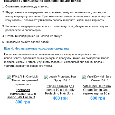
Пошаговое использование кондиционера для волос:
Отожмите лишнюю воду с волос.
Щедро нанесите кондиционер на среднюю длину и кончики волос, так же, как
маску в предыдущем шаге. При этом очень важно не наносить кондиционер на
кожу головы - это может утяжелить волосы и вызвать излишнюю жирность.
Расчешите кондиционер на волосах мягкой щеткой, убедившись, что средство
распределено равномерно.
Оставьте кондиционер на несколько минут.
Тщательно смойте теплой водой.
Шаг 4: Несмываемые уходовые средства
После мытья головы и использования маски и кондиционера вы можете
использовать дополнительные уходовые продукты, такие как сыворотки, масла,
флюиды и кремы, чтобы улучшить здоровый и красивый вид ваших волос и
усилить эффект от основного ухода.
Спрей защита для
Vitael Dry Hair Spray
волос 10 в 1 deeply
Cream Ten in One —
Кремовая
Protecting Hair Spray,
термозащита 10 в 1,
термозащита для
200 мл
150 мл
волос FAV.1 All In One
480 грн
600 грн
Multi Thermo
800 грн