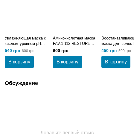
Увлажняющая маска с
Аминокислотная маска
Восстанавливаю
кислым уровнем pH
FAV.1 112 RESTORE
маска для волос 
FAV.1 AQUA WAVE
MASK 250 мл
revival mask 250 
540 грн
600 грн
450 грн
600 грн
500 грн
MASK 250 мл
В корзину
В корзину
В корзину
Обсуждение
Добавьте первый отзыв