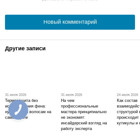
Новый комментарий
Другие записи
31 июля 2026
31 июля 2026
24 июля 2026
Термозащита без
На чем
Как состав
использования фена:
профессиональные
взаимодейс
нужен ли он волосам на
мастера принципиально
структурой 
самом деле
не экономят:
происходит
инсайдерский взгляд на
кутикулы и 
работу эксперта