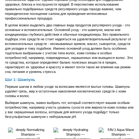
здоровья, блеска и послушности прядей. В перспективе использование
правильно подобранных средств регулярного ухода гораздо важнее, чем
периодическое посещение салона для проведения интенсивных
профессиональных процедур.
В целом можно выделить два главных вида продуктов регулярного ухода - это
основные и вспомогательные. Основной уход - это шампуни, маски или
кондиционеры глубокого действия и обычные кондиционеры. Без правильного
подбора этих средств не стоит надеяться на удовлетворительный результат от
вспомогательных средств - несмываемых кремов, масел, сывороток, средств
для укладки и тому подобное. Именно основной уход должен быть особенно
тщательно выбранным с учетом типа волос, кожи головы и особых
потребностей, например, поврежденных, окрашенных или вьющихся волос. Это
те средства, которые определяют баланс полезных веществ в прядях,
гарантируют их здоровье и красоту и имеют почти такое же влияние как режим
сна, питание и уровень стресса.
Шаг 1: Шампунь
Первым шагом в любом уходе за волосами является мытье головы. Шампунь
удаляет грязь, жир и остаточные накопления косметических средств с кожи
головы и волос.
Выбирая шампунь, важно выбрать тот, который соответствует вашим особым
потребностям, например учесть уровень сухости или жирности кожи головы или
у вас окрашенные волосы, которым для мягкого ухода подойдут только
безсульфатные шампуни с нейтральным pH.