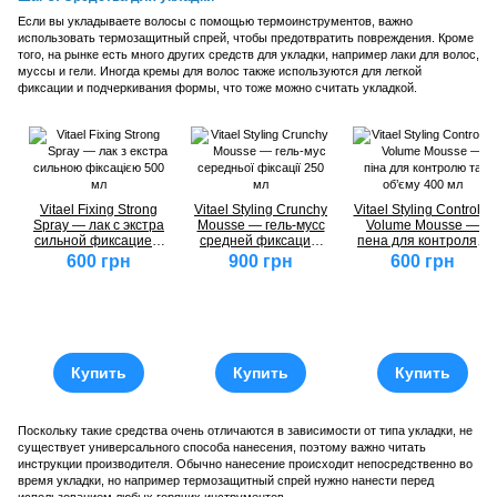
Если вы укладываете волосы с помощью термоинструментов, важно
использовать термозащитный спрей, чтобы предотвратить повреждения. Кроме
того, на рынке есть много других средств для укладки, например лаки для волос,
муссы и гели. Иногда кремы для волос также используются для легкой
фиксации и подчеркивания формы, что тоже можно считать укладкой.
Vitael Fixing Strong
Vitael Styling Crunchy
Vitael Styling Control &
Spray — лак с экстра
Mousse — гель-мусс
Volume Mousse —
сильной фиксацией,
средней фиксации,
пена для контроля и
500 мл
250 мл
объема, 400 мл
600 грн
900 грн
600 грн
Купить
Купить
Купить
Поскольку такие средства очень отличаются в зависимости от типа укладки, не
существует универсального способа нанесения, поэтому важно читать
инструкции производителя. Обычно нанесение происходит непосредственно во
время укладки, но например термозащитный спрей нужно нанести перед