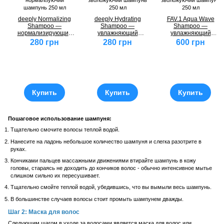
deeply Normalizing
deeply Hydrating
FAV.1 Aqua Wave
Shampoo —
Shampoo —
Shampoo —
нормализирующий
увлажняющий
увлажняющий
шампунь, 250 мл
шампунь, 250 мл
шампунь, 250 мл
280 грн
280 грн
600 грн
Купить
Купить
Купить
Пошаговое использование шампуня:
Тщательно смочите волосы теплой водой.
Нанесите на ладонь небольшое количество шампуня и слегка разотрите в
руках.
Кончиками пальцев массажными движениями втирайте шампунь в кожу
головы, стараясь не доходить до кончиков волос - обычно интенсивное мытье
слишком сильно их пересушивает.
Тщательно смойте теплой водой, убедившись, что вы вымыли весь шампунь.
В большинстве случаев волосы стоит промыть шампунем дважды.
Шаг 2: Маска для волос
Следующим шагом в уходе за волосами является маска для волос или