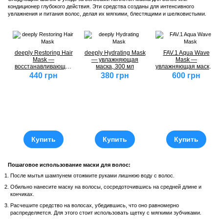
кондиционер глубокого действия. Эти средства созданы для интенсивного
увлажнения и питания волос, делая их мягкими, блестящими и шелковистыми.
deeply Restoring Hair
deeply Hydrating Mask
FAV.1 Aqua Wave
Mask —
— увлажняющая
Mask —
восстанавливающая
маска, 300 мл
увлажняющая маска з
маска, 300 мл
кислым pH, 250 мл
440 грн
380 грн
600 грн
Купить
Купить
Купить
Пошаговое использование маски для волос:
После мытья шампунем отожмите руками лишнюю воду с волос.
Обильно нанесите маску на волосы, сосредоточившись на средней длине и
кончиках.
Расчешите средство на волосах, убедившись, что оно равномерно
распределяется. Для этого стоит использовать щетку с мягкими зубчиками.