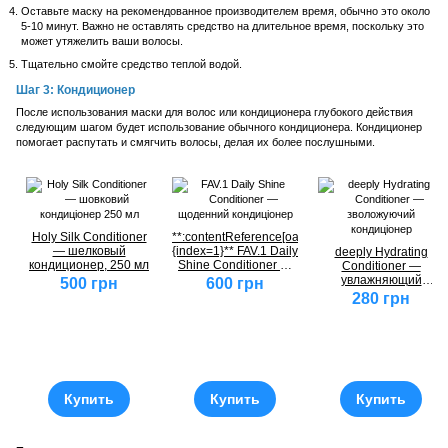
Оставьте маску на рекомендованное производителем время, обычно это около
5-10 минут. Важно не оставлять средство на длительное время, поскольку это
может утяжелить ваши волосы.
Тщательно смойте средство теплой водой.
Шаг 3: Кондиционер
После использования маски для волос или кондиционера глубокого действия
следующим шагом будет использование обычного кондиционера. Кондиционер
помогает распутать и смягчить волосы, делая их более послушными.
Holy Silk Conditioner
**:contentReference[oaicite:1]
— шелковый
{index=1}** FAV.1 Daily
deeply Hydrating
кондиционер, 250 мл
Shine Conditioner —
Conditioner —
ежедневный
увлажняющий
500 грн
600 грн
кондиционер
кондиционер
280 грн
Купить
Купить
Купить