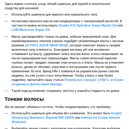
Здесь важно сочетать уход: лёгкий шампунь для корней и питательные
средства для кончиков:
Используйте шампуни для жирного или нормального типа.
На кончики наносите масла или кондиционеры с гиалуроновой кислотой. В
частности можно использовать
Erayba K15 HydraKer Argan Mystic Oil
или
LUM Moroccan Argan Oil
.
Маску распределяйте только по длине, избегая прикорневой зоны. Для
комбинированных локонов хорошо подойдёт увлажняющая маска с кислым
уровнем
pH FAV.1 AQUA WAVE MASK
, которая помогает вернуть прядям
жизненную силу и мягкость. Благодаря кислому pH она мгновенно
сглаживает кутикулу, удерживает влагу внутри волос и восстанавливает их
после окрашивания или термоукладки. Масло семян японской камелии
глубоко питает, придаёт локонам эластичность и блеск. Маска не утяжеляет
волосы, делая их лёгкими, упругими и послушными уже после первого
применения. Кстати, бренд FAV-1 появился на украинском рынке совсем
недавно, но уже успел стать популярным. Чтобы узнать о нём более
подробно, прочитайте нашу статью
Почему все говорят о FAV-1: история
создания и философия бренда
.
Такой подход позволит сохранить чистоту у корней и гладкость по длине.
Тонкие волосы
Им не хватает объема и густоты. Чтобы скорректировать эту проблему:
Используйте шампуни для объема без силиконов. Это может быть
Insight
Volumizing Shampoo
,
Raywell BIO KERA
или
Inebrya Ice Cream Volume
Shampoo
.
Выбирайте легкие спреи с кератином или коллагеном. Хорошим выбором