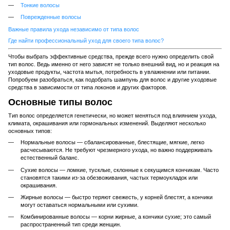
Тонкие волосы
Поврежденные волосы
Важные правила ухода независимо от типа волос
Где найти профессиональный уход для своего типа волос?
Чтобы выбрать эффективные средства, прежде всего нужно определить свой
тип волос. Ведь именно от него зависят не только внешний вид, но и реакция на
уходовые продукты, частота мытья, потребность в увлажнении или питании.
Попробуем разобраться, как подобрать шампунь для волос и другие уходовые
средства в зависимости от типа локонов и других факторов.
Основные типы волос
Тип волос определяется генетически, но может меняться под влиянием ухода,
климата, окрашивания или гормональных изменений. Выделяют несколько
основных типов:
Нормальные волосы — сбалансированные, блестящие, мягкие, легко
расчесываются. Не требуют чрезмерного ухода, но важно поддерживать
естественный баланс.
Сухие волосы — ломкие, тусклые, склонные к секущимся кончикам. Часто
становятся такими из-за обезвоживания, частых термоукладок или
окрашивания.
Жирные волосы — быстро теряют свежесть, у корней блестят, а кончики
могут оставаться нормальными или сухими.
Комбинированные волосы — корни жирные, а кончики сухие; это самый
распространенный тип среди женщин.