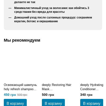
делаете не так
Минималистичный уход за волосами: как обойтись 3
средствами без вреда для красоты
Домашний уход после салонных процедур: сохраняем
кератин, ботокс и окрашивание
Мы рекомендуем
Освежающий шампунь
deeply Restoring Hair
deeply Hydrating
holy refresh shampoo
Mask
Conditioner
250 мл
Восстанавливающая
Увлажняющий
450 грн
500 грн
340 грн
500 грн
маска для волос 300
кондиционер 250 
мл
В корзину
В корзину
В корзину