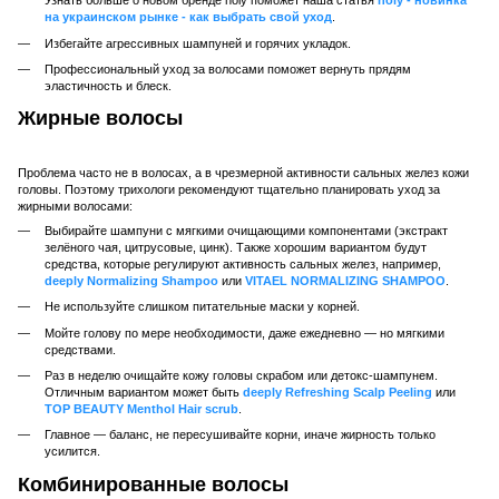
Узнать больше о новом бренде holy поможет наша статья
holy - новинка
на украинском рынке - как выбрать свой уход
.
Избегайте агрессивных шампуней и горячих укладок.
Профессиональный уход за волосами поможет вернуть прядям
эластичность и блеск.
Жирные волосы
Проблема часто не в волосах, а в чрезмерной активности сальных желез кожи
головы. Поэтому трихологи рекомендуют тщательно планировать уход за
жирными волосами:
Выбирайте шампуни с мягкими очищающими компонентами (экстракт
зелёного чая, цитрусовые, цинк). Также хорошим вариантом будут
средства, которые регулируют активность сальных желез, например,
deeply Normalizing Shampoo
или
VITAEL NORMALIZING SHAMPOO
.
Не используйте слишком питательные маски у корней.
Мойте голову по мере необходимости, даже ежедневно — но мягкими
средствами.
Раз в неделю очищайте кожу головы скрабом или детокс-шампунем.
Отличным вариантом может быть
deeply Refreshing Scalp Peeling
или
TOP BEAUTY Menthol Hair scrub
.
Главное — баланс, не пересушивайте корни, иначе жирность только
усилится.
Комбинированные волосы