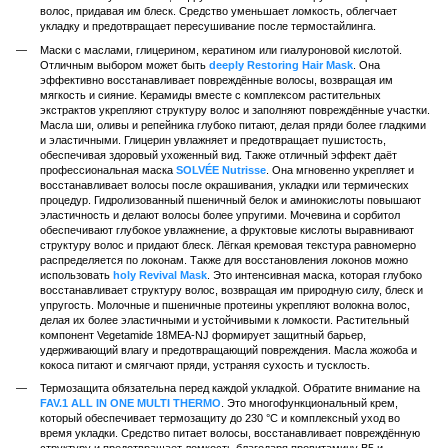
волос, придавая им блеск. Средство уменьшает ломкость, облегчает
укладку и предотвращает пересушивание после термостайлинга.
Маски с маслами, глицерином, кератином или гиалуроновой кислотой.
Отличным выбором может быть
deeply Restoring Hair Mask
. Она
эффективно восстанавливает повреждённые волосы, возвращая им
мягкость и сияние. Керамиды вместе с комплексом растительных
экстрактов укрепляют структуру волос и заполняют повреждённые участки.
Масла ши, оливы и репейника глубоко питают, делая пряди более гладкими
и эластичными. Глицерин увлажняет и предотвращает пушистость,
обеспечивая здоровый ухоженный вид. Также отличный эффект даёт
профессиональная маска
SOLVÉE Nutrisse
. Она мгновенно укрепляет и
восстанавливает волосы после окрашивания, укладки или термических
процедур. Гидролизованный пшеничный белок и аминокислоты повышают
эластичность и делают волосы более упругими. Мочевина и сорбитол
обеспечивают глубокое увлажнение, а фруктовые кислоты выравнивают
структуру волос и придают блеск. Лёгкая кремовая текстура равномерно
распределяется по локонам. Также для восстановления локонов можно
использовать
holy Revival Mask
. Это интенсивная маска, которая глубоко
восстанавливает структуру волос, возвращая им природную силу, блеск и
упругость. Молочные и пшеничные протеины укрепляют волокна волос,
делая их более эластичными и устойчивыми к ломкости. Растительный
компонент Vegetamide 18MEA-NJ формирует защитный барьер,
удерживающий влагу и предотвращающий повреждения. Масла жожоба и
кокоса питают и смягчают пряди, устраняя сухость и тусклость.
Термозащита обязательна перед каждой укладкой. Обратите внимание на
FAV.1 ALL IN ONE MULTI THERMO
. Это многофункциональный крем,
который обеспечивает термозащиту до 230 °C и комплексный уход во
время укладки. Средство питает волосы, восстанавливает повреждённую