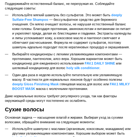
Поддерживайте естественный баланс, не перегружая их. Соблюдайте
следующие советы:
Используйте мягкий шампунь без сульфатов. Это может быть
deeply
Sulfate-Free Shampoo
— бессульфатное средство для бережного
очищения. Он мягко очищает волосы, не нарушая естественный баланс
кожи головы. Благодаря протеинам, аминокислотам и витаминам он питает
и укрепляет пряди, делая их блестящими и гладкими. Экстракты календулы
и липы успокаивают кожу, а кокосовое масло и пантенол смягчают и
облегчают расчесывание. Формула не содержит сульфатов, поэтому
шампунь идеально подходит после кератиновых процедур и окрашивания.
Выбирайте кондиционеры с легкими увлажняющими компонентами —
протеинами, пантенолом, алоэ вера. Хорошим вариантом может быть
кондиционер для ежедневного использования
FAV.1 DAILY SHINE
или
шелковый кондиционер для волос
holy silk conditioner
.
Один-два раза в неделю используйте питательную или увлажняющую
маску. В частности для нормальных локонов будут особенно полезны
deeply Gloss Finishing Mask
глянцевая маска для волос или
FAV.1 MILKY
BOOST MASK
маска с молочными протеинами.
Даже нормальные волосы требуют регулярного ухода, так как факторы
окружающей среды могут постепенно их ослаблять.
Сухие волосы
Основная задача — насыщение влагой и жирами. Выбирая уход за сухими
волосами, обращайте внимание на следующие моменты:
Используйте шампуни с маслами (аргановым, кокосовым, макадамии) или
другими увлажняющими компонентами. Хорошим выбором может быть