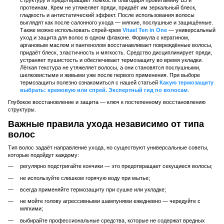
структуру и предотвращает ломкость благодаря провитамину B5 и
протеинам. Крем не утяжеляет пряди, придаёт им зеркальный блеск,
гладкость и антистатический эффект. После использования волосы
выглядят как после салонного ухода — мягкие, послушные и защищённые.
Также можно использовать спрей-крем
Vitael Ten in One
— универсальный
уход и защита для волос в одном флаконе. Формула с кератином,
аргановым маслом и пантенолом восстанавливает повреждённые волосы,
придаёт блеск, эластичность и мягкость. Средство дисциплинирует пряди,
устраняет пушистость и обеспечивает термозащиту во время укладки.
Лёгкая текстура не утяжеляет волосы, а они становятся послушными,
шелковистыми и живыми уже после первого применения. При выборе
термозащиты полезно ознакомиться с нашей статьей
Какую термозащиту
выбрать: кремовую или спрей. Экспертный гид по волосам
.
Глубокое восстановление и защита — ключ к постепенному восстановлению
структуры.
Важные правила ухода независимо от типа
волос
Тип волос задаёт направление ухода, но существуют универсальные советы,
которые подойдут каждому:
регулярно подстригайте кончики — это предотвращает секущиеся волосы;
не используйте слишком горячую воду при мытье;
всегда применяйте термозащиту при сушке или укладке;
не мойте голову агрессивными шампунями ежедневно — чередуйте с
мягкими;
выбирайте профессиональные средства, которые не содержат вредных