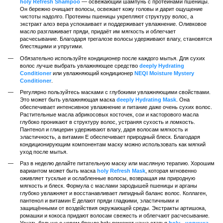
holy Refresh Shampoo
— освежающий шампунь с протеинами пшеницы.
Он бережно очищает волосы, освежает кожу головы и дарит ощущение
чистоты надолго. Протеины пшеницы укрепляют структуру волос, а
экстракт алоэ вера успокаивает и поддерживает увлажнение. Оливковое
масло разглаживает пряди, придаёт им мягкость и облегчает
расчесывание. Благодаря трегалозе волосы удерживают влагу, становятся
блестящими и упругими.
Обязательно используйте кондиционер после каждого мытья. Для сухих
волос лучше выбрать увлажняющее средство
deeply Hydrating
Conditioner
или увлажняющий кондиционер
NEQI Moisture Mystery
Conditioner
.
Регулярно пользуйтесь масками с глубокими увлажняющими свойствами.
Это может быть увлажняющая маска
deeply Hydrating Mask
. Она
обеспечивает интенсивное увлажнение и питание даже очень сухих волос.
Растительные масла абрикосовых косточек, сои и касторового масла
глубоко проникают в структуру волос, устраняя сухость и ломкость.
Пантенол и глицерин удерживают влагу, даря волосам мягкость и
эластичность, а витамин Е обеспечивает природный блеск. Благодаря
кондиционирующим компонентам маску можно использовать как мягкий
уход после мытья.
Раз в неделю делайте питательную маску или масляную терапию. Хорошим
вариантом может быть маска
holy Refresh Mask
, которая мгновенно
оживляет тусклые и ослабленные волосы, возвращая им природную
мягкость и блеск. Формула с маслами зародышей пшеницы и арганы
глубоко увлажняет и восстанавливает липидный баланс волос. Коллаген,
пантенол и витамин Е делают пряди гладкими, эластичными и
защищёнными от воздействия окружающей среды. Экстракты артишока,
ромашки и кокоса придают волосам свежесть и облегчают расчесывание.