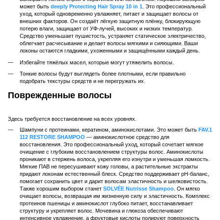
может быть
deeply Protecting Hair Spray 10 in 1
. Это профессиональный
уход, который одновременно увлажняет, питает и защищает волосы от
внешних факторов. Он создаёт лёгкую защитную плёнку, блокирующую
потерю влаги, защищает от УФ-лучей, высоких и низких температур.
Средство уменьшает пушистость, устраняет статическое электричество,
облегчает расчесывание и делает волосы мягкими и сияющими. Ваши
локоны остаются гладкими, ухоженными и защищёнными каждый день.
Избегайте тяжёлых масел, которые могут утяжелить волосы.
Тонкие волосы будут выглядеть более плотными, если правильно
подобрать текстуры средств и не перегружать их.
Поврежденные волосы
Здесь требуется восстановление на всех уровнях.
Шампуни с протеинами, кератином, аминокислотами. Это может быть
FAV.1
112 RESTORE SHAMPOO
— аминокислотное средство для
восстановления. Это профессиональный уход, который сочетает мягкое
очищение с глубоким восстановлением структуры волос. Аминокислоты
проникают в стержень волоса, укрепляя его изнутри и уменьшая ломкость.
Мягкие ПАВ не пересушивают кожу головы, а растительные экстракты
придают локонам естественный блеск. Средство поддерживает pH-баланс,
помогает сохранить цвет и дарит волосам эластичность и шелковистость.
Также хорошим выбором станет
SOLVÉE Nutrisse Shampoo
. Он мягко
очищает волосы, возвращая им жизненную силу и эластичность. Комплекс
протеинов пшеницы и аминокислот глубоко питает, восстанавливает
структуру и укрепляет волос. Мочевина и глюкоза обеспечивают
интенсивное увлажнение, а фруктовые кислоты полируют поверхность