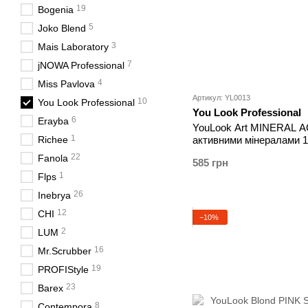
19
Bogenia
5
Joko Blend
3
Mais Laboratory
7
jNOWA Professional
4
Miss Pavlova
Артикул: YL0013
10
You Look Professional
You Look Professional
6
Erayba
YouLook Art MINERAL A
1
Richee
активними мінералами 
22
Fanola
585 грн
1
Flps
26
Inebrya
12
CHI
−10%
2
LUM
16
Mr.Scrubber
19
PROFIStyle
23
Barex
8
Contempora