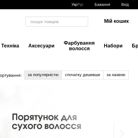
Укр
Рус
Бажання
Вхід
Мій кошик
Фарбування
Техніка
Аксесуари
Набори
Б
волосся
за популярністю
спочатку дешевше
за назвою
ортування: