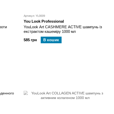
Артикул: YL0009
You Look Professional
роти
YouLook Art CASHMERE ACTIVE шампунь із
екстрактом кашеміру 1000 мл
585 грн
В кошик