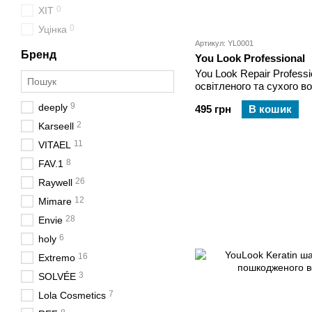
0
ХІТ
0
Уцінка
Артикул: YL0001
Бренд
You Look Professional
You Look Repair Profess
освітленого та сухого в
9
deeply
495 грн
В кошик
2
Karseell
11
VITAEL
8
FAV.1
26
Raywell
12
Mimare
28
Envie
6
holy
16
Extremo
3
SOLVÉE
7
Lola Cosmetics