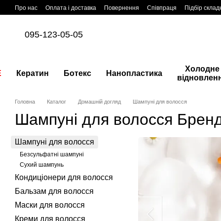
Перейти до основного контенту
Про нас
Оплата і доставка
Повернення
Співпраця
Підбір склад
095-123-05-05
Холодне
E
Кератин
Ботекс
Нанопластика
відновлен
Головна
Каталог
Домашній догляд
Шампуні для волосся
Шампуні для волосся Бренд:
Шампуні для волосся
Безсульфатні шампуні
Сухий шампунь
Кондиціонери для волосся
Бальзам для волосся
Маски для волосся
Креми для волосся