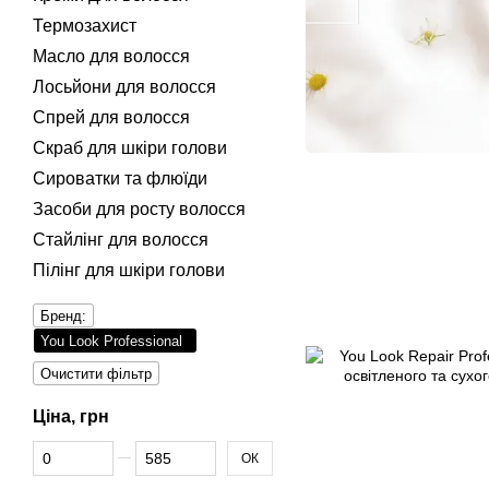
Термозахист
Масло для волосся
Лосьйони для волосся
Спрей для волосся
Скраб для шкіри голови
Сироватки та флюїди
Засоби для росту волосся
Стайлінг для волосся
Пілінг для шкіри голови
Бренд:
You Look Professional
Очистити фільтр
Ціна, грн
Від Ціна, грн
До Ціна, грн
ОК