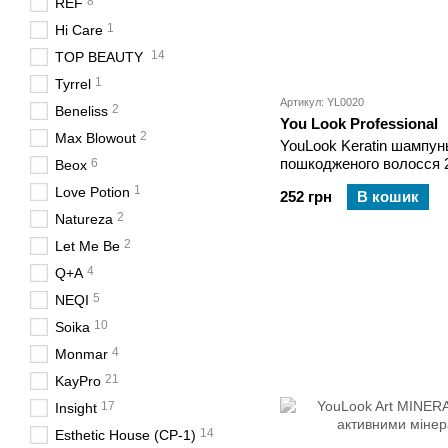
8
REF
1
Hi Care
14
TOP BEAUTY
1
Tyrrel
Артикул: YL0020
2
Beneliss
You Look Professional
2
Max Blowout
YouLook Keratin шампунь
пошкодженого волосся 
6
Beox
1
Love Potion
252 грн
В кошик
2
Natureza
2
Let Me Be
4
Q+A
5
NEQI
10
Soika
4
Monmar
21
KayPro
17
Insight
14
Esthetic House (CP-1)