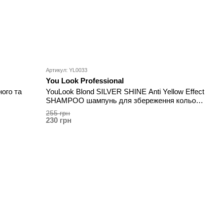
Артикул: YL0033
You Look Professional
ого та
YouLook Blond SILVER SHINE Anti Yellow Effect
SHAMPOO шампунь для збереження кольору
250 мл
255 грн
230 грн