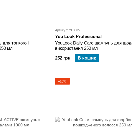
Артикул: YL0005
You Look Professional
 для тонкого і
YouLook Daily Care шампунь для щод
250 мл
використання 250 мл
252 грн
В кошик
−10%