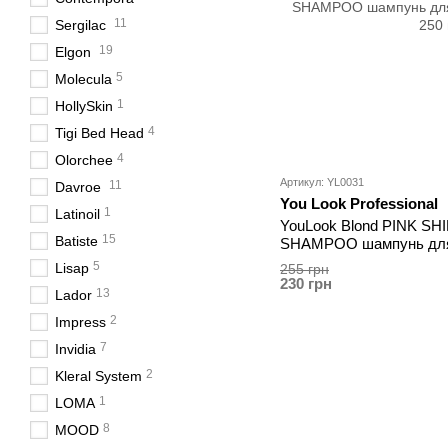
11
Sergilac
19
Elgon
5
Molecula
1
HollySkin
4
Tigi Bed Head
4
Olorchee
Артикул: YL0031
11
Davroe
You Look Professional
1
Latinoil
YouLook Blond PINK SHIN
15
Batiste
SHAMPOO шампунь для
250 мл
5
Lisap
255 грн
230 грн
13
Lador
2
Impress
7
Invidia
2
Kleral System
1
LOMA
8
MOOD