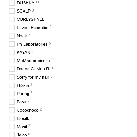
11
DUSHKA
3
SCALP
6
CURLYSHYLL
2
Lovien Essential
7
Nook
5
Ph Laboratories
2
KAYAN
11
MeMademoiselle
1
Daeng Gi Meo Ri
5
Sorry for my hair
3
HiSkin
6
Puring
2
Bilou
2
Cocochoco
1
Biosilk
2
Masil
8
Joico