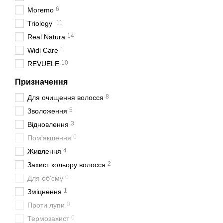
6
Moremo
11
Triology
14
Real Natura
1
Widi Care
10
REVUELE
Призначення
8
Для очищення волосся
5
Зволоження
3
Відновлення
0
Пом'якшення
4
Живлення
2
Захист кольору волосся
0
Для об'єму
1
Зміцнення
0
Проти лупи
0
Термозахист