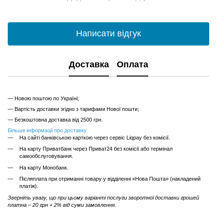
Написати відгук
Доставка
Оплата
— Новою поштою по Україні;
— Вартість доставки згідно з тарифами Нової пошти;
— Безкоштовна доставка від 2500 грн.
Більше інформації про доставку
На сайті банківською карткою через сервіс Liqpay без комісії.
На карту Приватбанк через Приват24 без комісії або термінал
самообслуговування.
На карту Монобанк.
Післяплата при отриманні товару у відділенні «Нова Пошта» (накладений
платіж).
Зверніть увагу, що при цьому варіанті послуги зворотної доставки грошей
платна – 20 грн + 2% від суми замовлення.