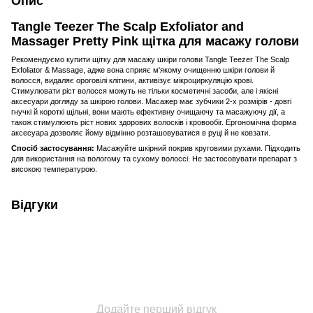
Опис
Tangle Teezer The Scalp Exfoliator and
Massager Pretty Pink щітка для масажу голови
Рекомендуємо купити щітку для масажу шкіри голови Tangle Teezer The Scalp
Exfoliator & Massage, адже вона сприяє м'якому очищенню шкіри голови й
волосся, видаляє ороговілі клітини, активізує мікроциркуляцію крові.
Стимулювати ріст волосся можуть не тільки косметичні засоби, але і якісні
аксесуари догляду за шкірою голови. Масажер має зубчики 2-х розмірів - довгі
гнучкі й короткі щільні, вони мають ефективну очищаючу та масажуючу дії, а
також стимулюють ріст нових здорових волосків і кровообіг. Ергономічна форма
аксесуара дозволяє йому відмінно розташовуватися в руці й не ковзати.
Спосіб застосування:
Масажуйте шкірний покрив круговими рухами. Підходить
для використання на вологому та сухому волоссі. Не застосовувати препарат з
високою температурою.
Відгуки
Додайте перший відгук