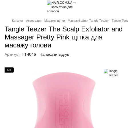
Каталог
Аксесуари
Масажні щітки
Масажні щітки Tangle Teezer
Tangle Teez
Tangle Teezer The Scalp Exfoliator and
Massager Pretty Pink щітка для
масажу голови
Артикул:
TT4046
Написати відгук
ХІТ