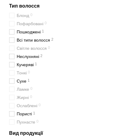
Тип волосся
0
Блонд
0
Пофарбовані
1
Пошкоджені
2
Всі типи волосся
0
Світле волосся
2
Неслухняні
1
Кучеряві
0
Тонкі
1
Сухе
0
Ламке
0
Жирні
0
Ослаблені
1
Пористі
0
Пухнасте
Вид продукції