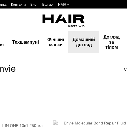
ника
Контакти
Блог
Відгуки
HAIR +
Догляд
Фінішні
Домашній
Техшампуні
за
ня
маски
догляд
тілом
nvie
С