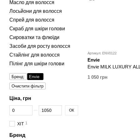
Масло для волосся
Лосьйони для волосся
Спрей для волосся
Скраб для шкіри голови
Сироватки та флюїди
Засоби для росту волосся
Артикул: ENV0122
Стайлінг для волосся
Envie
Пілінг для шкіри голови
Envie MILK LUXURY ALL
Бренд:
Envie
1 050 грн
Очистити фільтр
Ціна, грн
Від Ціна, грн
До Ціна, грн
ОК
1
ХІТ
Бренд