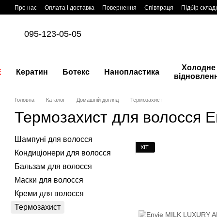
Перейти до основного контенту
Про нас
Оплата і доставка
Повернення
Співпраця
Підбір склад
095-123-05-05
Холодне
E
Кератин
Ботекс
Нанопластика
відновлен
Головна
Каталог
Домашній догляд
Термозахист
Термозахист для волосся E
Шампуні для волосся
ХІТ
Кондиціонери для волосся
Бальзам для волосся
Маски для волосся
Креми для волосся
Термозахист