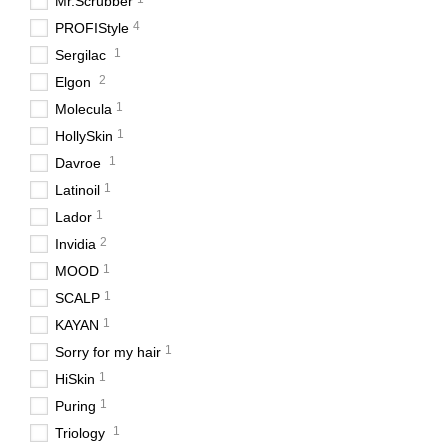
Mr.Scrubber
4
PROFIStyle
1
Sergilac
2
Elgon
1
Molecula
1
HollySkin
1
Davroe
1
Latinoil
1
Lador
2
Invidia
1
MOOD
1
SCALP
1
KAYAN
1
Sorry for my hair
1
HiSkin
1
Puring
1
Triology