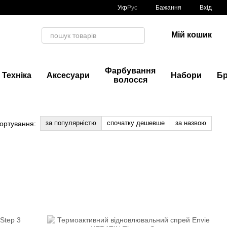
Укр
Рус
Бажання
Вхід
Мій кошик
Фарбування
Техніка
Аксесуари
Набори
Б
волосся
за популярністю
спочатку дешевше
за назвою
ортування: