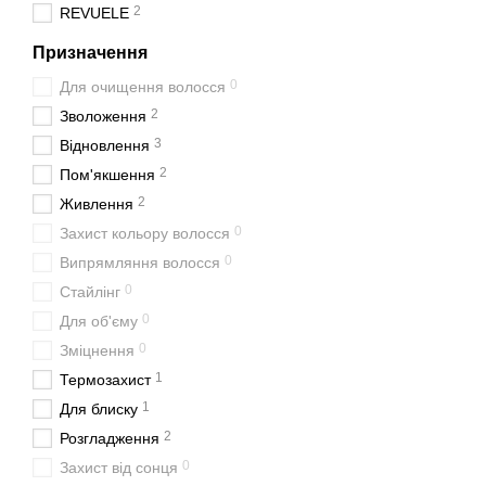
2
REVUELE
Призначення
0
Для очищення волосся
2
Зволоження
3
Відновлення
2
Пом'якшення
2
Живлення
0
Захист кольору волосся
0
Випрямляння волосся
0
Стайлінг
0
Для об'єму
0
Зміцнення
1
Термозахист
1
Для блиску
2
Розгладження
0
Захист від сонця