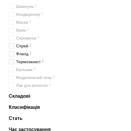
0
Шампунь
0
Кондиціонер
0
Маска
0
Крем
0
Сироватка
1
Спрей
1
Флюїд
1
Термозахист
0
Бальзам
0
Моделюючий гель
0
Лак для волосся
Складові
Класифікація
Стать
Час застосування