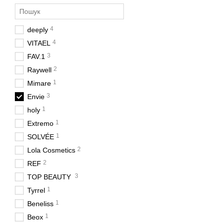
4
deeply
4
VITAEL
3
FAV.1
2
Raywell
1
Mimare
3
Envie
1
holy
1
Extremo
1
SOLVÉE
2
Lola Cosmetics
2
REF
3
TOP BEAUTY
1
Tyrrel
1
Beneliss
1
Beox