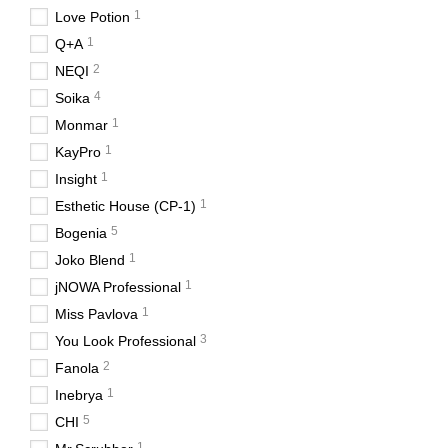
1
Love Potion
1
Q+A
2
NEQI
4
Soika
1
Monmar
1
KayPro
1
Insight
1
Esthetic House (CP-1)
5
Bogenia
1
Joko Blend
1
jNOWA Professional
1
Miss Pavlova
3
You Look Professional
2
Fanola
1
Inebrya
5
CHI
1