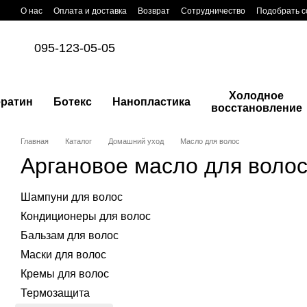
Перейти к основному контенту
О нас
Оплата и доставка
Возврат
Сотрудничество
Подобрать с
095-123-05-05
Холодное
ератин
Ботекс
Нанопластика
восстановление
Главная
Каталог
Домашний уход
Масло для волос
Аргановое масло для воло
Шампуни для волос
Кондиционеры для волос
Бальзам для волос
Маски для волос
Кремы для волос
Термозащита