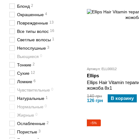
2
Блонд
4
Окрашенные
13
Поврежденные
16
Все типы волос
1
Светлые волосы
3
Непослушные
0
Вьющиеся
2
Тонкие
Артикул: ELL00012
12
Сухие
Ellips
6
Ломкие
Ellips Hair Vitamin тера
жожоба 8х1
0
Чувствительные
140 грн
1
В корзину
Натуральные
126 грн
0
Нормальные
0
Жирные
2
−5%
Ослабленные
3
Пористые