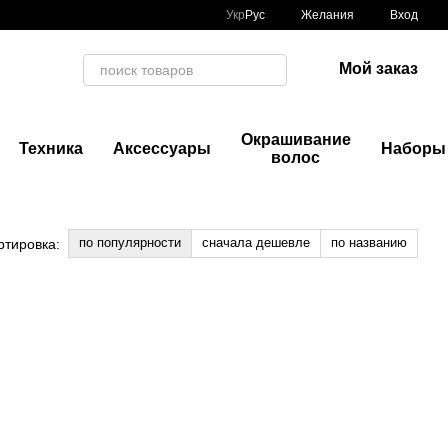
Укр
Рус
Желания
Вход
Мой заказ
Окрашивание
Техника
Аксессуары
Наборы
волос
по популярности
сначала дешевле
по названию
ртировка: