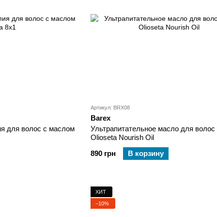
Артикул: BRX08
Barex
пия для волос с маслом
Ультрапитательное масло для волос
Olioseta Nourish Oil
890 грн
В корзину
ХИТ
−10%