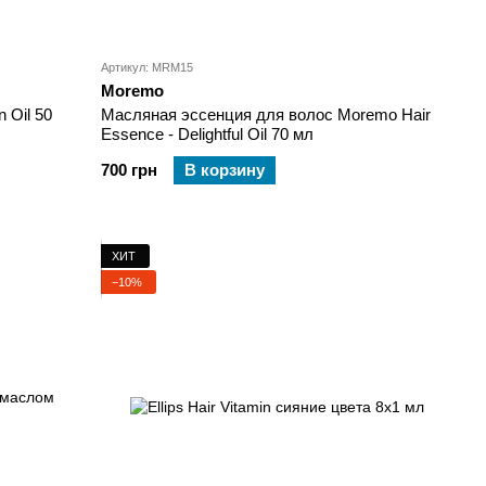
Артикул: MRM15
Moremo
 Oil 50
Масляная эссенция для волос Moremo Hair
Essence - Delightful Oil 70 мл
700 грн
В корзину
ХИТ
−10%