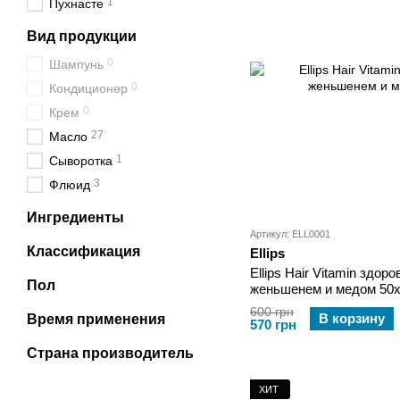
1
Пухнасте
Вид продукции
0
Шампунь
0
Кондиционер
0
Крем
27
Масло
1
Сыворотка
3
Флюид
Ингредиенты
Артикул: ELL0001
Классификация
Ellips
Ellips Hair Vitamin здор
Пол
женьшенем и медом 50х
600 грн
В корзину
Время применения
570 грн
Страна производитель
ХИТ