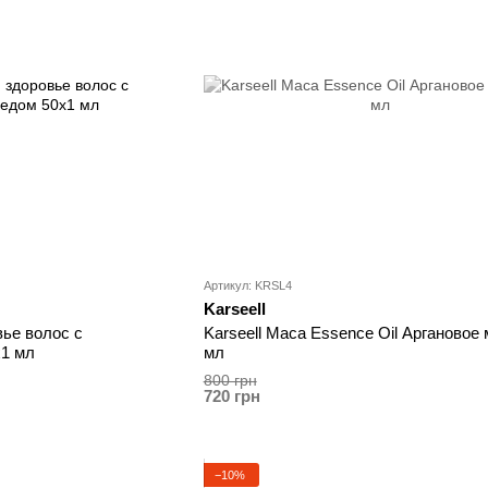
Артикул: KRSL4
Karseell
овье волос с
Karseell Maca Essence Oil Аргановое
1 мл
мл
800 грн
720 грн
−10%