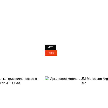
ХИТ
−10%