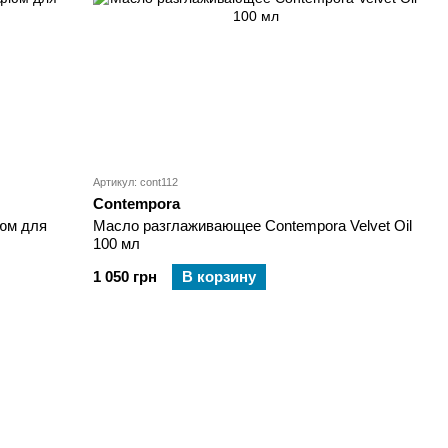
Артикул: cont112
Contempora
фюм для
Масло разглаживающее Contempora Velvet Oil
100 мл
1 050 грн
В корзину