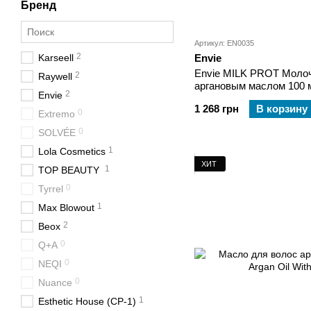
Бренд
Артикул: EN0035
2
Karseell
Envie
Envie MILK PROT Молоч
2
Raywell
аргановым маслом 100 
2
Envie
1 268 грн
В корзину
0
Extremo
0
SOLVÉE
1
Lola Cosmetics
ХИТ
1
TOP BEAUTY
0
Tyrrel
1
Max Blowout
2
Beox
0
Q+A
0
NEQI
0
Nuance
1
Esthetic House (CP-1)