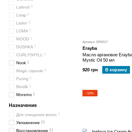
0
Latinoil
0
Lisap
0
Lador
0
LOMA
0
MOOD
Артикул: ER0017
0
DUSHKA
Erayba
0
Масло аргановое Erayba
CURLYSHYLL
Mystic Oil 50 мл
1
Nook
920 грн
В корзину
0
Magic capsule
0
Puring
0
Biosilk
−10%
1
Moremo
Назначение
0
Для очищения волос
21
Увлажнение
21
Восстановление