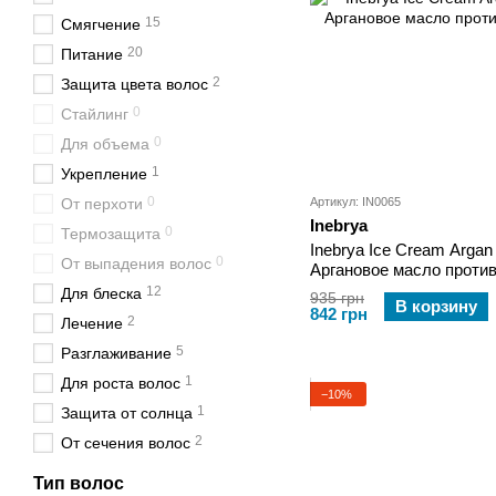
15
Смягчение
20
Питание
2
Защита цвета волос
0
Стайлинг
0
Для объема
1
Укрепление
0
От перхоти
Артикул: IN0065
Inebrya
0
Термозащита
Inebrya Ice Cream Argan 
0
От выпадения волос
Аргановое масло проти
12
Для блеска
935 грн
В корзину
842 грн
2
Лечение
5
Разглаживание
1
Для роста волос
−10%
1
Защита от солнца
2
От сечения волос
Тип волос