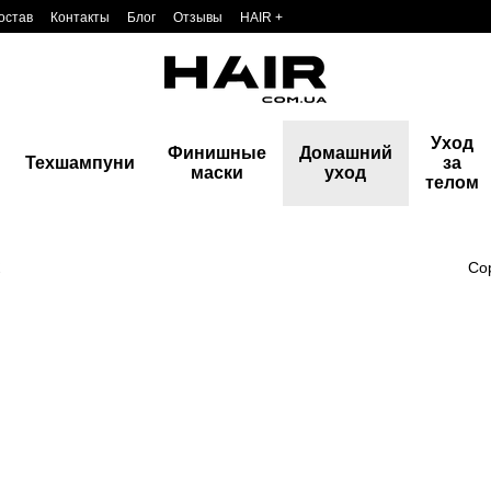
остав
Контакты
Блог
Отзывы
HAIR +
Уход
Финишные
Домашний
Техшампуни
за
маски
уход
телом
с
Со