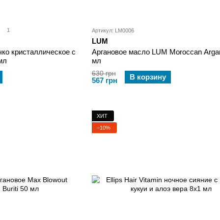
1
Артикул: LM0006
LUM
ко кристаллическое с
Аргановое масло LUM Moroccan Argan
мл
мл
630 грн
В корзину
567 грн
ХИТ
−10%