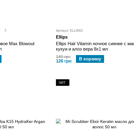
3
Артикул: ELL0002
Ellips
овое Max Blowout
Ellips Hair Vitamin ночное сияние с м
л
кукуи и алоэ вера 8х1 мл
140 грн
В корзину
126 грн
ХИТ