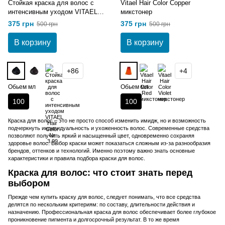
Стойкая краска для волос с
Vitael Hair Color Copper
интенсивным уходом VITAEL
микстонер
Hair Color № 1
375 грн
375 грн
500 грн
500 грн
В корзину
В корзину
+86
+4
Обьем мл
Обьем мл
100
100
Краска для волос – это не просто способ изменить имидж, но и возможность
подчеркнуть индивидуальность и ухоженность волос. Современные средства
позволяют получить яркий и насыщенный цвет, одновременно сохраняя
здоровье волос. Выбор краски может показаться сложным из-за разнообразия
брендов, оттенков и технологий. Именно поэтому важно знать основные
характеристики и правила подбора краски для волос.
Краска для волос: что стоит знать перед
выбором
Прежде чем купить краску для волос, следует понимать, что все средства
делятся по нескольким критериям: по составу, длительности действия и
назначению. Профессиональная краска для волос обеспечивает более глубокое
проникновение пигмента и долгосрочный результат. В то же время