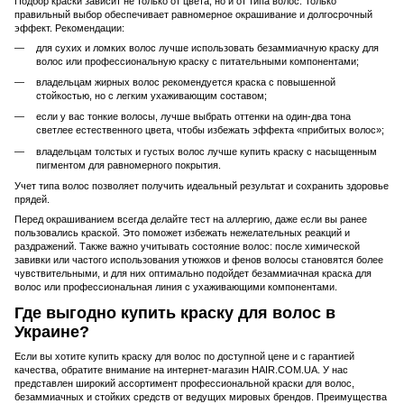
Подбор краски зависит не только от цвета, но и от типа волос. Только
правильный выбор обеспечивает равномерное окрашивание и долгосрочный
эффект. Рекомендации:
для сухих и ломких волос лучше использовать безаммиачную краску для
волос или профессиональную краску с питательными компонентами;
владельцам жирных волос рекомендуется краска с повышенной
стойкостью, но с легким ухаживающим составом;
если у вас тонкие волосы, лучше выбрать оттенки на один-два тона
светлее естественного цвета, чтобы избежать эффекта «прибитых волос»;
владельцам толстых и густых волос лучше купить краску с насыщенным
пигментом для равномерного покрытия.
Учет типа волос позволяет получить идеальный результат и сохранить здоровье
прядей.
Перед окрашиванием всегда делайте тест на аллергию, даже если вы ранее
пользовались краской. Это поможет избежать нежелательных реакций и
раздражений. Также важно учитывать состояние волос: после химической
завивки или частого использования утюжков и фенов волосы становятся более
чувствительными, и для них оптимально подойдет безаммиачная краска для
волос или профессиональная линия с ухаживающими компонентами.
Где выгодно купить краску для волос в
Украине?
Если вы хотите купить краску для волос по доступной цене и с гарантией
качества, обратите внимание на интернет-магазин HAIR.COM.UA. У нас
представлен широкий ассортимент профессиональной краски для волос,
безаммиачных и стойких средств от ведущих мировых брендов. Преимущества