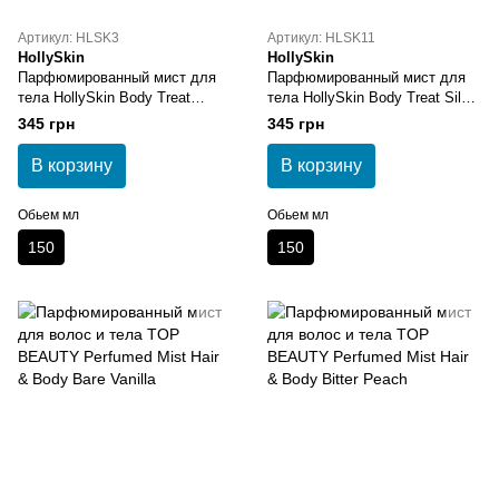
Артикул: HLSK3
Артикул: HLSK11
HollySkin
HollySkin
Парфюмированный мист для
Парфюмированный мист для
тела HollySkin Body Treat
тела HollySkin Body Treat Silk
Cashmere Perfume Mist
Perfume Mist
345 грн
345 грн
В корзину
В корзину
Обьем мл
Обьем мл
150
150