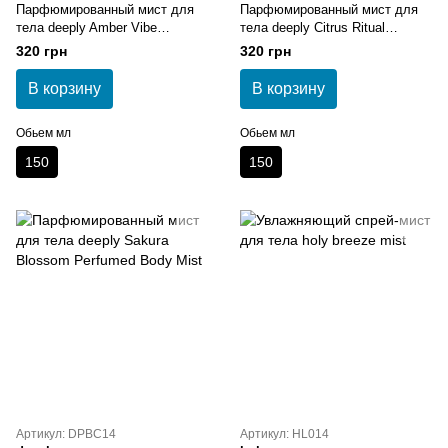
Парфюмированный мист для
Парфюмированный мист для
тела deeply Amber Vibe
тела deeply Citrus Ritual
Perfumed Body Mist
Perfumed Body Mist
320 грн
320 грн
В корзину
В корзину
Обьем мл
Обьем мл
150
150
Артикул: DPBC14
Артикул: HL014