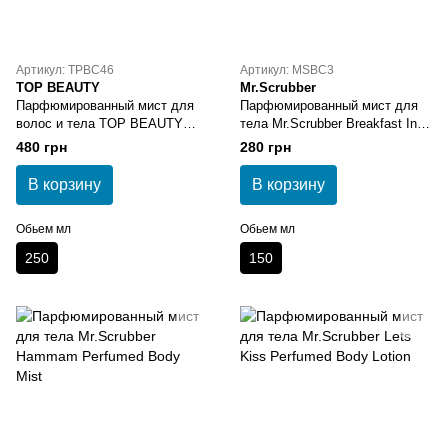
Артикул: TPBC46
Артикул: MSBC3
TOP BEAUTY
Mr.Scrubber
Парфюмированный мист для
Парфюмированный мист для
волос и тела TOP BEAUTY
тела Mr.Scrubber Breakfast In
Sexy Lady
Soho Perfumed
480 грн
280 грн
В корзину
В корзину
Обьем мл
Обьем мл
250
150