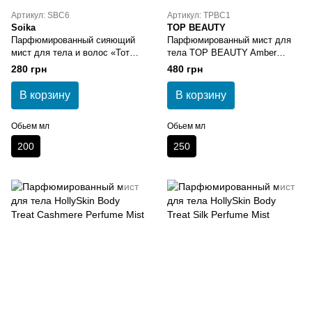
Артикул: SBC6
Артикул: TPBC1
Soika
TOP BEAUTY
Парфюмированный сияющий
Парфюмированный мист для
мист для тела и волос «Тот
тела TOP BEAUTY Amber
день у моря» Soika & GTM
Palace Perfumed Body Mist
280 грн
480 грн
В корзину
В корзину
Обьем мл
Обьем мл
200
250