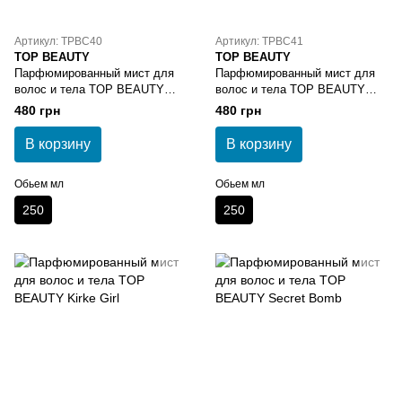
Артикул: TPBC40
Артикул: TPBC41
TOP BEAUTY
TOP BEAUTY
Парфюмированный мист для
Парфюмированный мист для
волос и тела TOP BEAUTY
волос и тела TOP BEAUTY
Perfumed Mist Hair & Body Bare
Perfumed Mist Hair & Body
480 грн
480 грн
Vanilla
Bitter Peach
В корзину
В корзину
Обьем мл
Обьем мл
250
250