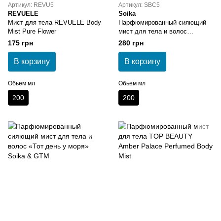
Артикул: REVU5
Артикул: SBC5
REVUELE
Soika
Мист для тела REVUELE Body
Парфюмированный сияющий
Mist Pure Flower
мист для тела и волос
«Первый поцелуй» Soika &
175 грн
280 грн
GTM
В корзину
В корзину
Обьем мл
Обьем мл
200
200