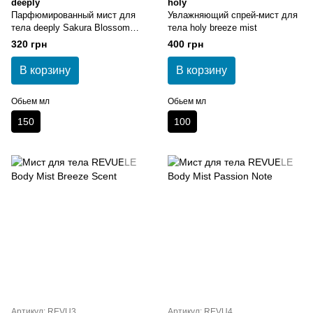
deeply
holy
Парфюмированный мист для
Увлажняющий спрей-мист для
тела deeply Sakura Blossom
тела holy breeze mist
Perfumed Body Mist
320 грн
400 грн
В корзину
В корзину
Обьем мл
Обьем мл
150
100
Артикул: REVU3
Артикул: REVU4