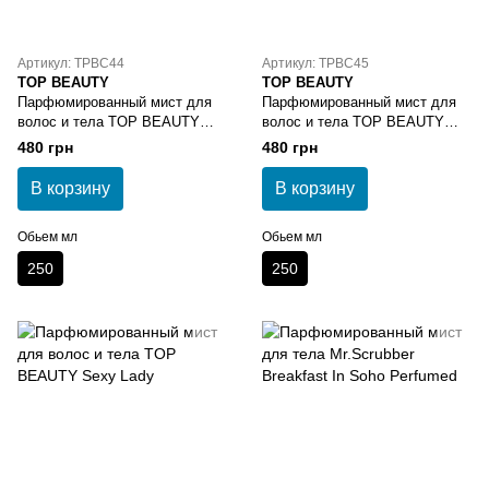
Артикул: TPBC44
Артикул: TPBC45
TOP BEAUTY
TOP BEAUTY
Парфюмированный мист для
Парфюмированный мист для
волос и тела TOP BEAUTY
волос и тела TOP BEAUTY
Kirke Girl
Secret Bomb
480 грн
480 грн
В корзину
В корзину
Обьем мл
Обьем мл
250
250