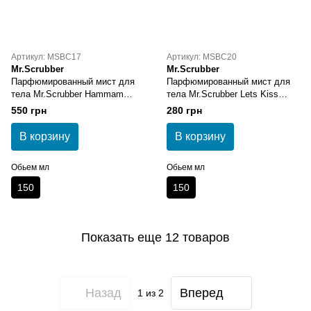
Артикул: MSBC17
Артикул: MSBC20
Mr.Scrubber
Mr.Scrubber
Парфюмированный мист для
Парфюмированный мист для
тела Mr.Scrubber Hammam
тела Mr.Scrubber Lets Kiss
Perfumed Body Mist
Perfumed Body Lotion
550 грн
280 грн
В корзину
В корзину
Обьем мл
Обьем мл
150
150
Показать еще 12 товаров
Назад
Вперед
1
из 2