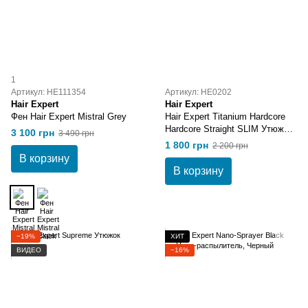
1
Артикул: HE111354
Артикул: HE0202
Hair Expert
Hair Expert
Фен Hair Expert Mistral Grey
Hair Expert Titanium Hardcore
Hardcore Straight SLIM Утюжок
3 100 грн
3 490 грн
тонкий
1 800 грн
2 200 грн
В корзину
В корзину
−19%
ХИТ
ВИДЕО
−16%