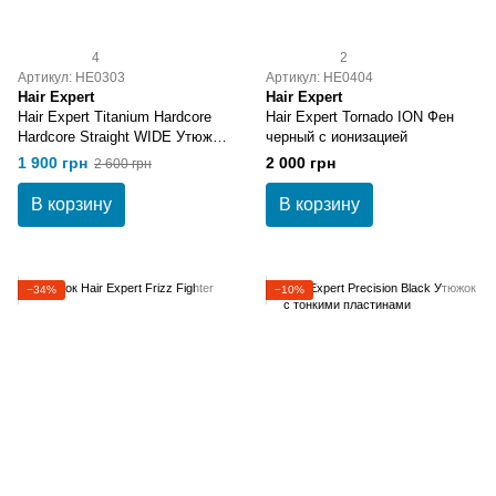
4
2
Артикул: HE0303
Артикул: HE0404
Hair Expert
Hair Expert
Hair Expert Titanium Hardcore
Hair Expert Tornado ION Фен
Hardcore Straight WIDE Утюжок
черный с ионизацией
широкий
1 900 грн
2 000 грн
2 600 грн
В корзину
В корзину
−34%
−10%