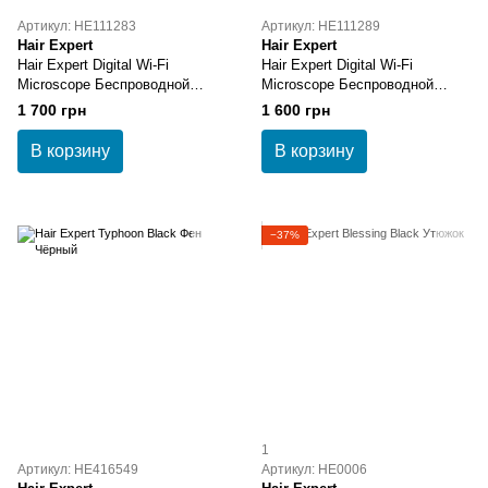
Артикул: HE111283
Артикул: HE111289
Hair Expert
Hair Expert
Hair Expert Digital Wi-Fi
Hair Expert Digital Wi-Fi
Microscope Беспроводной
Microscope Беспроводной
трихоскоп (микроскоп) 1600X
трихоскоп (микроскоп), Черный
1 700 грн
1 600 грн
1000X, 2,0 MP
В корзину
В корзину
−37%
1
Артикул: HE416549
Артикул: HE0006