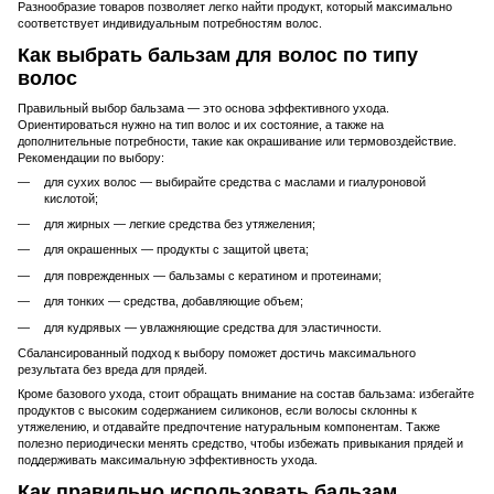
Разнообразие товаров позволяет легко найти продукт, который максимально
соответствует индивидуальным потребностям волос.
Как выбрать бальзам для волос по типу
волос
Правильный выбор бальзама — это основа эффективного ухода.
Ориентироваться нужно на тип волос и их состояние, а также на
дополнительные потребности, такие как окрашивание или термовоздействие.
Рекомендации по выбору:
для сухих волос — выбирайте средства с маслами и гиалуроновой
кислотой;
для жирных — легкие средства без утяжеления;
для окрашенных — продукты с защитой цвета;
для поврежденных — бальзамы с кератином и протеинами;
для тонких — средства, добавляющие объем;
для кудрявых — увлажняющие средства для эластичности.
Сбалансированный подход к выбору поможет достичь максимального
результата без вреда для прядей.
Кроме базового ухода, стоит обращать внимание на состав бальзама: избегайте
продуктов с высоким содержанием силиконов, если волосы склонны к
утяжелению, и отдавайте предпочтение натуральным компонентам. Также
полезно периодически менять средство, чтобы избежать привыкания прядей и
поддерживать максимальную эффективность ухода.
Как правильно использовать бальзам