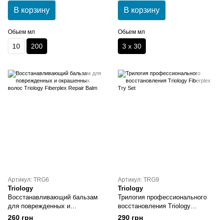
В корзину
В корзину
Обьем мл
Обьем мл
10
200
3 х 30
Артикул: TRG6
Артикул: TRG9
Triology
Triology
Восстанавливающий бальзам
Трилогия профессионального
для поврежденных и
восстановления Triology
окрашенных волос Triology
Fiberplex Try Set
260 грн
290 грн