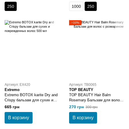
250
1000
250
−10%
Артикул: EX420
Артикул: TB0065
Extremo
TOP BEAUTY
Extremo BOTOX karite Dry and
TOP BEAUTY Hair Balm
Crispy бальзам для сухих и
Rosemary Бальзам для волос
поврежденных волос 500 мл
с розмарином
665 грн
270 грн
300 грн
В корзину
В корзину