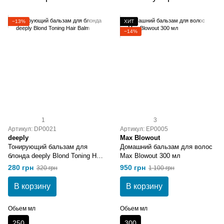
−13%
ХИТ
−14%
1
3
Артикул: DP0021
Артикул: EP0005
deeply
Max Blowout
Тонирующий бальзам для
Домашний бальзам для волос
блонда deeply Blond Toning Hair
Max Blowout 300 мл
Balm
280 грн
950 грн
320 грн
1 100 грн
В корзину
В корзину
Обьем мл
Обьем мл
250
300