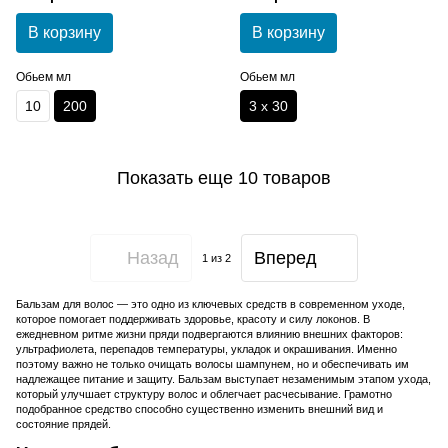
Fiberplex Repair Balm
В корзину
В корзину
Обьем мл
Обьем мл
10
200
3 х 30
Показать еще 10 товаров
Назад
Вперед
1
из 2
Бальзам для волос — это одно из ключевых средств в современном уходе,
которое помогает поддерживать здоровье, красоту и силу локонов. В
ежедневном ритме жизни пряди подвергаются влиянию внешних факторов:
ультрафиолета, перепадов температуры, укладок и окрашивания. Именно
поэтому важно не только очищать волосы шампунем, но и обеспечивать им
надлежащее питание и защиту. Бальзам выступает незаменимым этапом ухода,
который улучшает структуру волос и облегчает расчесывание. Грамотно
подобранное средство способно существенно изменить внешний вид и
состояние прядей.