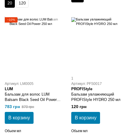
20
120
−10%
1
Артикул: LM0005
Артикул: PFS0017
LUM
PROFIStyle
Бальзам для волос LUM
Бальзам увлажняющий
Balsam Black Seed Oil Power
PROFIStyle HYDRO 250 мл
250 мл
783 грн
120 грн
870 грн
В корзину
В корзину
Обьем мл
Обьем мл