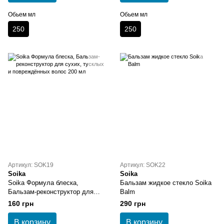
Обьем мл
Обьем мл
250
250
Артикул: SOK19
Артикул: SOK22
Soika
Soika
Soika Формула блеска,
Бальзам жидкое стекло Soika
Бальзам-реконструктор для
Balm
сухих, тусклых и
160 грн
290 грн
повреждённых волос 200 мл
В корзину
В корзину