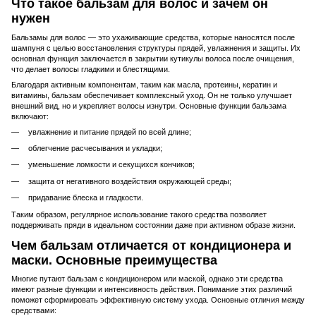
Что такое бальзам для волос и зачем он
нужен
Бальзамы для волос — это ухаживающие средства, которые наносятся после
шампуня с целью восстановления структуры прядей, увлажнения и защиты. Их
основная функция заключается в закрытии кутикулы волоса после очищения,
что делает волосы гладкими и блестящими.
Благодаря активным компонентам, таким как масла, протеины, кератин и
витамины, бальзам обеспечивает комплексный уход. Он не только улучшает
внешний вид, но и укрепляет волосы изнутри. Основные функции бальзама
включают:
увлажнение и питание прядей по всей длине;
облегчение расчесывания и укладки;
уменьшение ломкости и секущихся кончиков;
защита от негативного воздействия окружающей среды;
придавание блеска и гладкости.
Таким образом, регулярное использование такого средства позволяет
поддерживать пряди в идеальном состоянии даже при активном образе жизни.
Чем бальзам отличается от кондиционера и
маски. Основные преимущества
Многие путают бальзам с кондиционером или маской, однако эти средства
имеют разные функции и интенсивность действия. Понимание этих различий
поможет сформировать эффективную систему ухода. Основные отличия между
средствами: