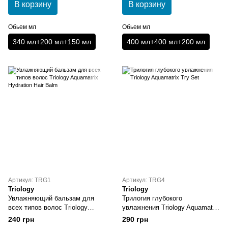
В корзину
В корзину
Обьем мл
Обьем мл
340 мл+200 мл+150 мл
400 мл+400 мл+200 мл
Артикул: TRG1
Артикул: TRG4
Triology
Triology
Увлажняющий бальзам для
Трилогия глубокого
всех типов волос Triology
увлажнения Triology Aquamatrix
Aquamatrix Hydration Hair Balm
Try Set
240 грн
290 грн