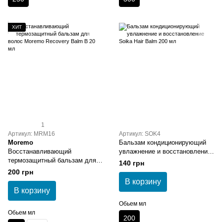
ХИТ
1
Артикул: MRM16
Артикул: SOK4
Moremo
Бальзам кондиционирующий
Восстанавливающий
увлажнение и восстановление
термозащитный бальзам для
Soika Hair Balm 200 мл
140 грн
волос Moremo Recovery Balm
200 грн
B 20 мл
В корзину
В корзину
Обьем мл
Обьем мл
200