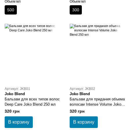
Обьем мл
Обьем мл
500
300
Артикул: JKB01
Артикул: JKB02
Joko Blend
Joko Blend
Бальзам для всех типов волос
Бальзам для придания объема
Deep Care Joko Blend 250 мл
волосам Intense Volume Joko
Blend 250 мл
320 грн
320 грн
В корзину
В корзину