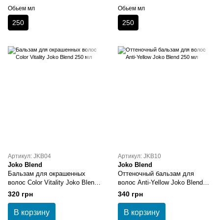
Обьем мл
Обьем мл
250
250
Артикул: JKB04
Артикул: JKB10
Joko Blend
Joko Blend
Бальзам для окрашенных
Оттеночный бальзам для
волос Color Vitality Joko Blend
волос Anti-Yellow Joko Blend
250 мл
250 мл
320 грн
340 грн
В корзину
В корзину