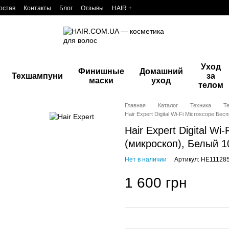
остав
Контакты
Блог
Отзывы
HAIR +
Уход
Финишные
Домашний
Техшампуни
за
маски
уход
телом
Главная
Каталог
Техника
Те
Hair Expert Digital Wi-Fi Microscope Б
Hair Expert Digital W
(микроскоп), Белый 1
Нет в наличии
Артикул: HE11128
1 600 грн