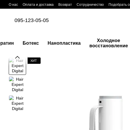
Перейти к основному контенту
О нас
Оплата и доставка
Возврат
Сотрудничество
Подобрать с
095-123-05-05
Холодное
ератин
Ботекс
Нанопластика
восстановление
ХИТ