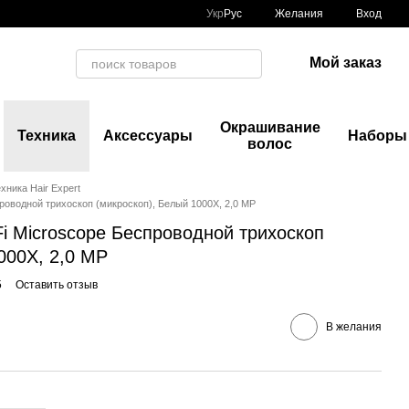
Укр
Рус
Желания
Вход
Мой заказ
Окрашивание
Техника
Аксессуары
Наборы
волос
хника Hair Expert
еспроводной трихоскоп (микроскоп), Белый 1000X, 2,0 MP
i-Fi Microscope Беспроводной трихоскоп
000X, 2,0 MP
5
Оставить отзыв
В желания