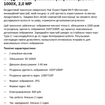
1000X, 2,0 MP
Бездротовий трихоскоп (мікроскоп) Hair Expert Digital Wi-Fi Microscope -
інноваційний пристрій, який поєднує в собі зручність користування та високу
продуктивність. Завдяки його легкій і компактній конструкції, ви зможете легко
досліджувати волосся та шкіру, отримуючи деталізовані результати.
Цей трихоскоп забезпечує зображення високої чіткості, збільшення в 1000 разів
та роздільну здатність зображення 1920*1080P, що гарантує максимально
деталізовані зображення. Заряджайте пристрій швидко та стабільно через порт
Type-C і насолоджуйтеся до 2х годин безперервної роботи. Регульовані
світлодіодні лампи дозволяють налаштувати оптимальну яскравість для
максимально чіткого зображення.
Технічні характеристики:
2 мільйони пікселів
Збільшення: 50-1000X
Діапазон фокусування: 2-60 мм
Роздільна здатність зображення: 1920*1080P
Роздільна здатність відео: 1280*720P
Формат зображення: JPG
Формат відео: AVI
Електроживлення: 800 мАг
Час роботи: близько 2 годин
Час заряджання: близько 2 годин