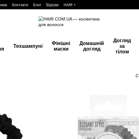
ника
Контакти
Блог
Відгуки
HAIR +
Догляд
Фінішні
Домашній
Техшампуні
за
ня
маски
догляд
тілом
С