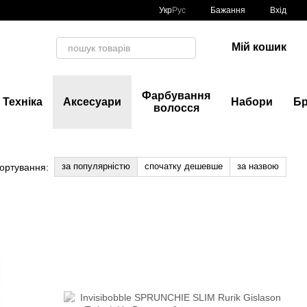
Укр
Рус
Бажання
Вхід
Мій кошик
Фарбування
Техніка
Аксесуари
Набори
Б
волосся
за популярністю
спочатку дешевше
за назвою
ортування: