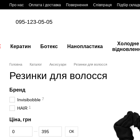
Перейти до основного контенту
Про нас
Оплата і доставка
Повернення
Співпраця
Підбір склад
095-123-05-05
Холодне
E
Кератин
Ботекс
Нанопластика
відновлен
Головна
Каталог
Аксесуари
Резинки для волосся
Резинки для волосся
Бренд
7
Invisibobble
1
HAIR
Ціна, грн
Від Ціна, грн
До Ціна, грн
ОК