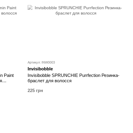
Артикул: INW0003
Invisibobble
n Paint
Invisibobble SPRUNCHIE Purrfection Резинка-
я
браслет для волосся
225 грн