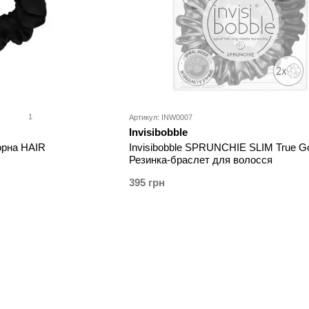
1
Артикул: INW0007
Invisibobble
орна HAIR
Invisibobble SPRUNCHIE SLIM True G
Резинка-браслет для волосся
395 грн