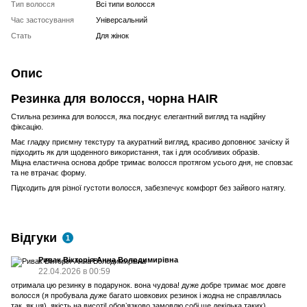
Тип волосся
Всі типи волосся
Час застосування
Універсальний
Стать
Для жінок
Опис
Резинка для волосся, чорна HAIR
Стильна резинка для волосся, яка поєднує елегантний вигляд та надійну
фіксацію.
Має гладку приємну текстуру та акуратний вигляд, красиво доповнює зачіску й
підходить як для щоденного використання, так і для особливих образів.
Міцна еластична основа добре тримає волосся протягом усього дня, не сповзає
та не втрачає форму.
Підходить для різної густоти волосся, забезпечує комфорт без зайвого натягу.
Відгуки
1
Ривак Вікторія-Анна Володимирівна
22.04.2026 в 00:59
отримала цю резинку в подарунок. вона чудова! дуже добре тримає моє довге
волосся (я пробувала дуже багато шовкових резинок і жодна не справлялась
так, як ця). якість на висоті! обовʼязково замовлю собі ще декілька таких)