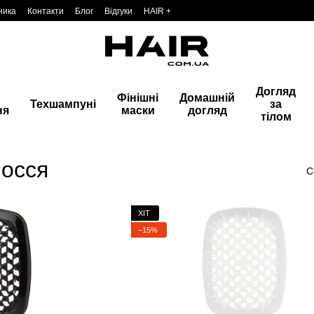
ника
Контакти
Блог
Відгуки
HAIR +
Догляд
Фінішні
Домашній
Техшампуні
за
ня
маски
догляд
тілом
лосся
С
ХІТ
−15%