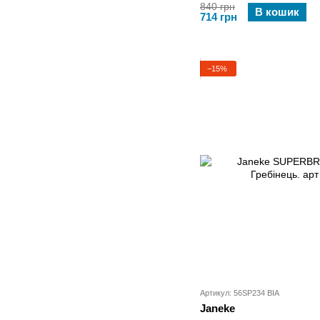
840 грн
В кошик
714 грн
−15%
Артикул: 56SP234 BIA
Janeke