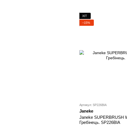
ХІТ
−15%
Артикул: SP226BIA
Janeke
Janeke SUPERBRUSH 
Гребінець. SP226BIA