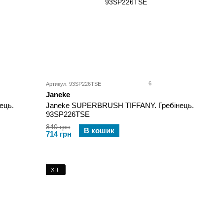
6
Артикул: 93SP226TSE
Janeke
ець.
Janeke SUPERBRUSH TIFFANY. Гребінець.
93SP226TSE
840 грн
В кошик
714 грн
ХІТ