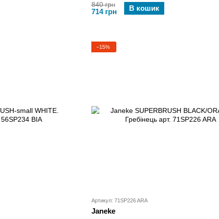
840 грн
В кошик
714 грн
−15%
Артикул: 71SP226 ARA
Janeke