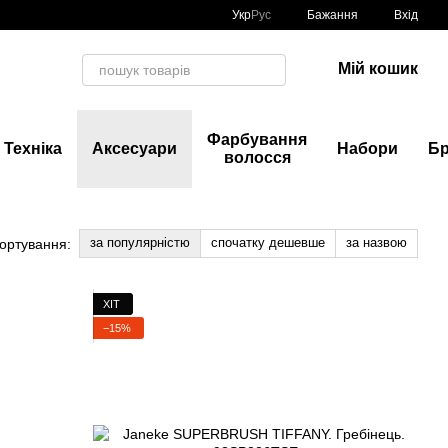
Укр
Рус
Бажання
Вхід
Мій кошик
Фарбування
Техніка
Аксесуари
Набори
Б
волосся
за популярністю
спочатку дешевше
за назвою
ортування:
ХІТ
−15%