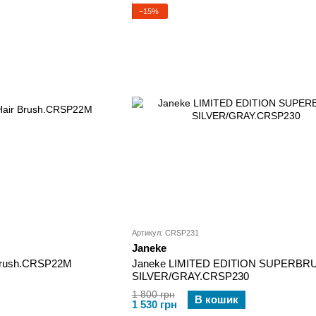
−15%
Артикул: CRSP231
Janeke
Brush.CRSP22M
Janeke LIMITED EDITION SUPERBR
SILVER/GRAY.CRSP230
1 800 грн
В кошик
1 530 грн