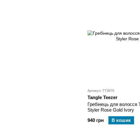
Артикул: TT3979
Tangle Teezer
Гребінець для волосся T
Styler Rose Gold Ivory
940 грн
В кошик