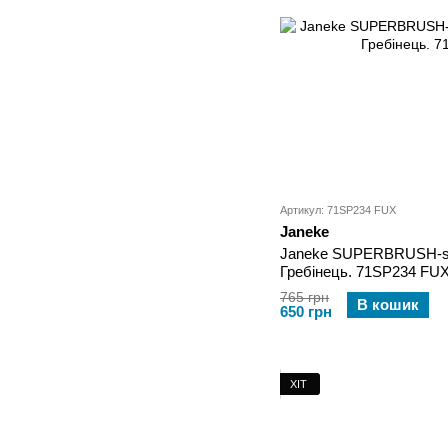
Артикул: 71SP234 FUX
Janeke
Janeke SUPERBRUSH-s
Гребінець. 71SP234 FU
765 грн
В кошик
650 грн
ХІТ