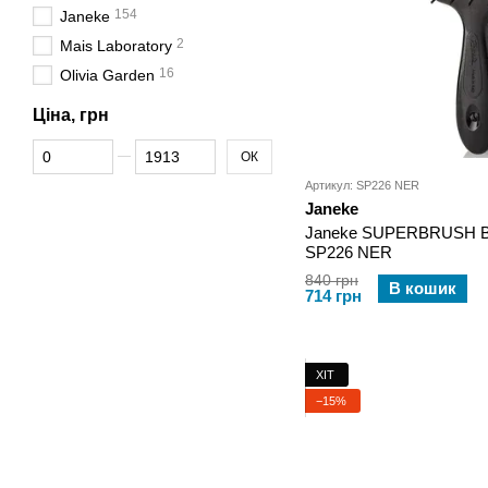
154
Janeke
2
Mais Laboratory
16
Olivia Garden
Ціна, грн
Від Ціна, грн
До Ціна, грн
ОК
Артикул: SP226 NER
Janeke
Janeke SUPERBRUSH BL
SP226 NER
840 грн
В кошик
714 грн
ХІТ
−15%