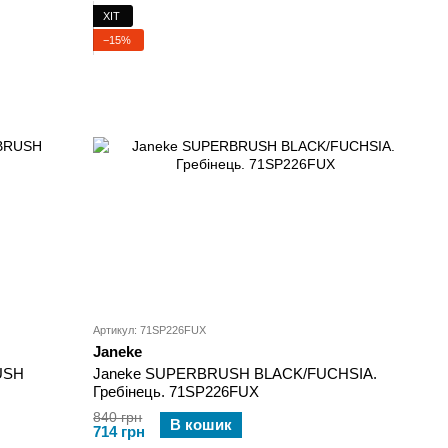
ХІТ
−15%
Артикул: 71SP226FUX
Janeke
USH
Janeke SUPERBRUSH BLACK/FUCHSIA.
Гребінець. 71SP226FUX
840 грн
В кошик
714 грн