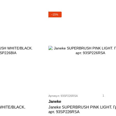
−15%
1
Артикул: 93SP226RSA
Janeke
WHITE/BLACK.
Janeke SUPERBRUSH PINK LIGHT. Гр
арт. 93SP226RSA