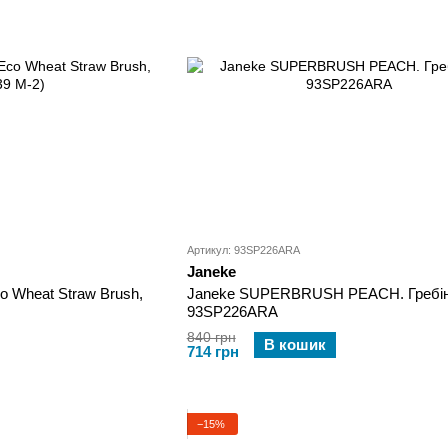
Артикул: 93SP226ARA
Janeke
co Wheat Straw Brush,
Janeke SUPERBRUSH PEACH. Гребін
93SP226ARA
840 грн
В кошик
714 грн
−15%