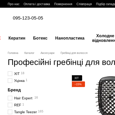
Перейти до основного контенту
Про нас
Оплата і доставка
Повернення
Співпраця
Підбір склад
095-123-05-05
Холодне
E
Кератин
Ботекс
Нанопластика
відновлен
Головна
Каталог
Аксесуари
Гребінці для волосся
Професійні гребінці для во
18
ХІТ
ХІТ
1
Уцінка
−15%
Бренд
16
Hair Expert
1
REF
165
Tangle Teezer