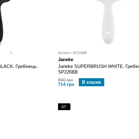
1
Артикул: SP226BB
Janeke
ACK. Гребінець.
Janeke SUPERBRUSH WHITE. Гребін
SP226BB
840 грн
В кошик
714 грн
ХІТ