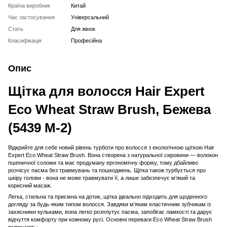
Країна виробник
Китай
Час застосування
Універсальний
Стать
Для жінок
Класифікація
Професійна
Опис
Щітка для волосся Hair Expert
Eco Wheat Straw Brush, Бежева
(5439 M-2)
Відкрийте для себе новий рівень турботи про волосся з екологічною щіткою Hair
Expert Eco Wheat Straw Brush. Вона створена з натуральної сировини — волокон
пшеничної соломи та має продуману ергономічну форму, тому дбайливо
розчісує пасма без травмувань та пошкоджень. Щітка також турбується про
шкіру голови - вона не може травмувати її, а лише забезпечує м’який та
корисний масаж.
Легка, стильна та приємна на дотик, щітка ідеально підходить для щоденного
догляду за будь-яким типом волосся. Завдяки м’яким еластичним зубчикам із
захисними кульками, вона легко розплутує пасма, запобігає ламкості та дарує
відчуття комфорту при кожному русі. Основні переваги Eco Wheat Straw Brush
включають: