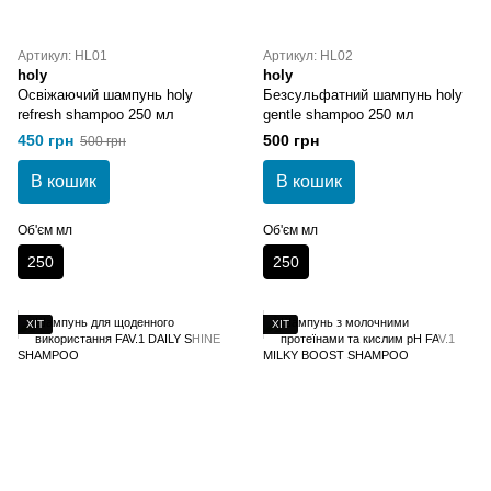
Артикул: HL01
Артикул: HL02
holy
holy
Освіжаючий шампунь holy
Безсульфатний шампунь holy
refresh shampoo 250 мл
gentle shampoo 250 мл
450 грн
500 грн
500 грн
В кошик
В кошик
Об'єм мл
Об'єм мл
250
250
ХІТ
ХІТ