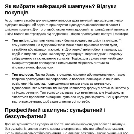
Як вибрати найкращий шампунь? Відгуки
покупців
Асортимент засобів для очищення волосся дуже великий, що дозволяє легко
підібрати найкращий варіант, враховуючи індивідуальні особливості пасом і
шкірного покриву. Для того, щоб локони мали здоровий та привабливий вигляд, а
шкіра голови не страждала від подразнень, варто враховувати наступні фактори:
Тип шкіри.
Шампунь наноситься безпосередньо на шкіру та очищає її,
тому неправильно підібраний засіб може стати причиною появи лупи,
свербіння або підвищити жирність. Для жирної шкіри оберіть продукт, що
надійно видаляє надлишки себуму, дезинфікує, перешкоджає швидкому
забрудненню та склеюванню волосків. Тоді як для сухого типу необхідно
використовувати препарати з живильними мікроелементами та
гіпоалергенною формулою.
Тип волосся.
Пасма бувають сухими, жирними або нормальними, також
потрібно враховувати чи пофарбоване волосся, пошкоджене воно або
освітлене. Наприклад, пошкоджена кутикула вимагає ретельного
відновлення, яке можливо тільки при наявності у формулі вітамінів, кератину
та інших речовин. Тип волосся залишається незмінним, але іноді можуть
з'являтися проблеми: випадіння, лупа або надмірна жирність. Всі ці фактори
варто враховувати, щоб задовольнити усі потреби.
Професійний шампунь: сульфатний і
безсульфатний
Досі не зупиняються суперечки про те, наскільки корисні для волосся шампуні
без сульфатів, але це значно краща альтернатива, ніж звичайний мас-маркет.
Тут ви повинні самостійно визначити, що для вас важливо - якісне очищення або