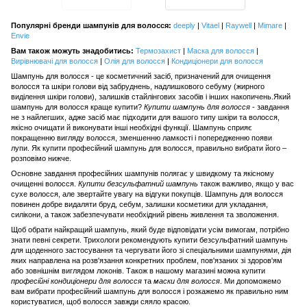
Популярні бренди шампунів для волосся:
deeply
|
Vitael
|
Raywell
|
Mimare
|
Envie
Вам також можуть знадобитись:
Термозахист
|
Маска для волосся
|
Вирівнювачі для волосся
|
Олія для волосся
|
Кондиціонери для волосся
Шампунь для волосся - це косметичний засіб, призначений для очищення
волосся та шкіри голови від забруднень, надлишкового себуму (жирного
виділення шкіри голови), залишків стайлінгових засобів і інших накопичень.Який
шампунь для волосся краще купити?
Купити шампунь для волосся
- завдання
не з найлегших, адже засіб має підходити для вашого типу шкіри та волосся,
якісно очищати й виконувати інші необхідні функції. Шампунь сприяє
покращенню вигляду волосся, зменшенню ламкості і попередженню появи
лупи. Як купити професійний шампунь для волосся, правильно вибрати його –
розповімо нижче.
Основне завдання професійних шампунів полягає у швидкому та якісному
очищенні волосся.
Купити безсульфатний шампунь
також важливо, якщо у вас
сухе волосся, але звертайте увагу на відгуки покупців. Шампунь для волосся
повинен добре видаляти бруд, себум, залишки косметики для укладання,
силікони, а також забезпечувати необхідний рівень живлення та зволоження.
Щоб обрати найкращий шампунь, який буде відповідати усім вимогам, потрібно
знати певні секрети. Трихологи рекомендують купити безсульфатний шампунь
для щоденного застосування та чергувати його зі спеціальними шампунями, дія
яких направлена на розв'язання конкретних проблем, пов'язаних зі здоров'ям
або зовнішнім виглядом локонів. Також в нашому магазині можна купити
професійні кондиціонери для волосся
та
маски для волосся
. Ми допоможемо
вам вибрати професійний шампунь для волосся і розкажемо як правильно ним
користуватися, щоб волосся завжди сяяло красою.