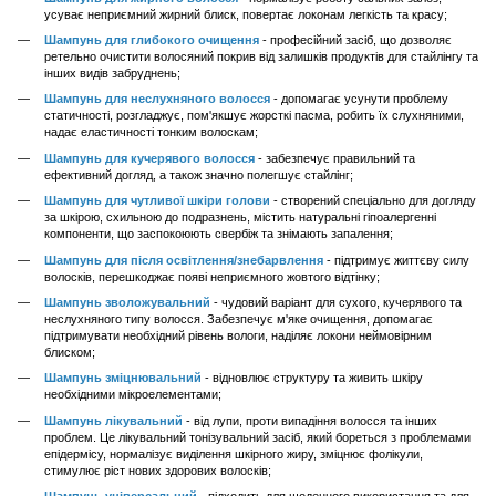
усуває неприємний жирний блиск, повертає локонам легкість та красу;
Шампунь для глибокого очищення
- професійний засіб, що дозволяє
ретельно очистити волосяний покрив від залишків продуктів для стайлінгу та
інших видів забруднень;
Шампунь для неслухняного волосся
- допомагає усунути проблему
статичності, розгладжує, пом'якшує жорсткі пасма, робить їх слухняними,
надає еластичності тонким волоскам;
Шампунь для кучерявого волосся
- забезпечує правильний та
ефективний догляд, а також значно полегшує стайлінг;
Шампунь для чутливої шкіри голови
- створений спеціально для догляду
за шкірою, схильною до подразнень, містить натуральні гіпоалергенні
компоненти, що заспокоюють свербіж та знімають запалення;
Шампунь для після освітлення/знебарвлення
- підтримує життєву силу
волосків, перешкоджає появі неприємного жовтого відтінку;
Шампунь зволожувальний
- чудовий варіант для сухого, кучерявого та
неслухняного типу волосся. Забезпечує м'яке очищення, допомагає
підтримувати необхідний рівень вологи, наділяє локони неймовірним
блиском;
Шампунь зміцнювальний
- відновлює структуру та живить шкіру
необхідними мікроелементами;
Шампунь лікувальний
- від лупи, проти випадіння волосся та інших
проблем. Це лікувальний тонізувальний засіб, який бореться з проблемами
епідермісу, нормалізує виділення шкірного жиру, зміцнює фолікули,
стимулює ріст нових здорових волосків;