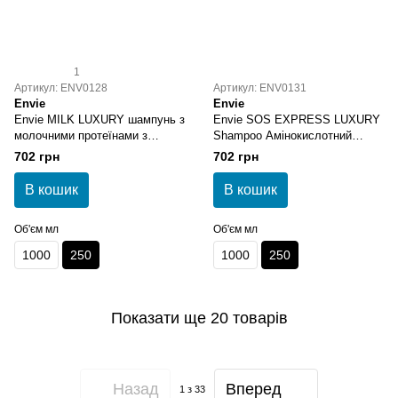
1
Артикул: ENV0128
Артикул: ENV0131
Envie
Envie
Envie MILK LUXURY шампунь з
Envie SOS EXPRESS LUXURY
молочними протеїнами з
Shampoo Амінокислотний
кислим ph 250 мл
шампунь 250 мл
702 грн
702 грн
В кошик
В кошик
Об'єм мл
Об'єм мл
1000
250
1000
250
Показати ще 20 товарів
Назад
Вперед
1
з 33