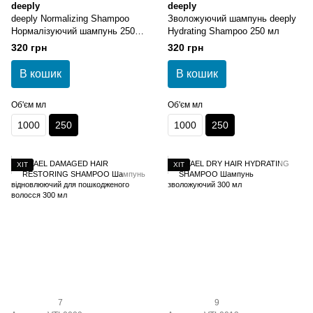
deeply
deeply
deeply Normalizing Shampoo
Зволожуючий шампунь deeply
Нормалізуючий шампунь 250
Hydrating Shampoo 250 мл
мл
320 грн
320 грн
В кошик
В кошик
Об'єм мл
Об'єм мл
1000
250
1000
250
ХІТ
ХІТ
7
9