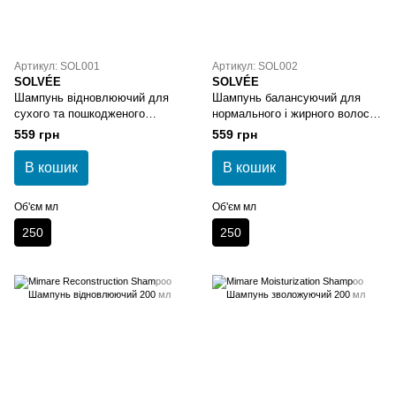
Артикул: SOL001
Артикул: SOL002
SOLVÉE
SOLVÉE
Шампунь відновлюючий для
Шампунь балансуючий для
сухого та пошкодженого
нормального і жирного волосся
волосся SOLVÉE Nutrisse
SOLVÉE Elan Shampoo 250 мл
559 грн
559 грн
Shampoo 250 мл
В кошик
В кошик
Об'єм мл
Об'єм мл
250
250