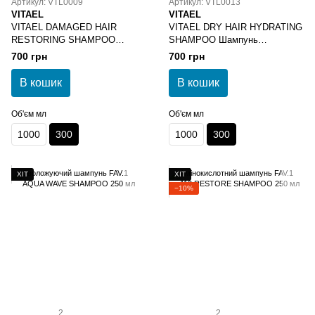
Артикул: VTL0009
Артикул: VTL0013
VITAEL
VITAEL
VITAEL DAMAGED HAIR
VITAEL DRY HAIR HYDRATING
RESTORING SHAMPOO
SHAMPOO Шампунь
Шампунь відновлюючий для
зволожуючий 300 мл
700 грн
700 грн
пошкодженого волосся 300 мл
В кошик
В кошик
Об'єм мл
Об'єм мл
1000
300
1000
300
ХІТ
ХІТ
−10%
2
2