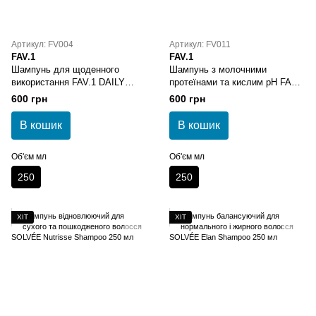
Артикул: FV004
Артикул: FV011
FAV.1
FAV.1
Шампунь для щоденного
Шампунь з молочними
використання FAV.1 DAILY
протеїнами та кислим pH FAV.1
SHINE SHAMPOO
MILKY BOOST SHAMPOO
600 грн
600 грн
В кошик
В кошик
Об'єм мл
Об'єм мл
250
250
ХІТ
ХІТ