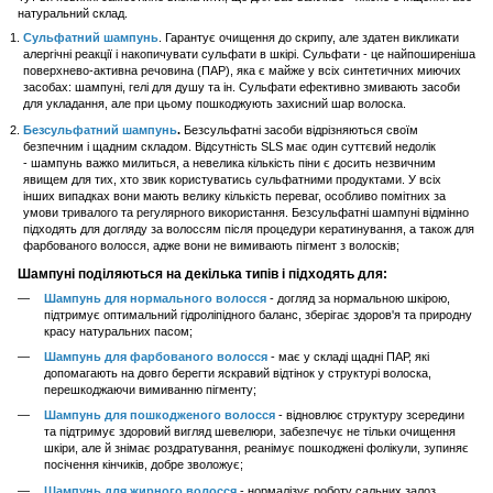
натуральний склад.
Сульфатний шампунь
. Гарантує очищення до скрипу, але здатен викликати
алергічні реакції і накопичувати сульфати в шкірі. Сульфати - це найпоширеніша
поверхнево-активна речовина (ПАР), яка є майже у всіх синтетичних миючих
засобах: шампуні, гелі для душу та ін. Сульфати ефективно змивають засоби
для укладання, але при цьому пошкоджують захисний шар волоска.
Безсульфатний шампунь
.
Безсульфатні засоби відрізняються своїм
безпечним і щадним складом. Відсутність SLS має один суттєвий недолік
- шампунь важко милиться, а невелика кількість піни є досить незвичним
явищем для тих, хто звик користуватись сульфатними продуктами. У всіх
інших випадках вони мають велику кількість переваг, особливо помітних за
умови тривалого та регулярного використання. Безсульфатні шампуні відмінно
підходять для догляду за волоссям після процедури кератинування, а також для
фарбованого волосся, адже вони не вимивають пігмент з волосків;
Шампуні поділяються на декілька типів і підходять для:
Шампунь для нормального волосся
- догляд за нормальною шкірою,
підтримує оптимальний гідроліпідного баланс, зберігає здоров'я та природну
красу натуральних пасом;
Шампунь для фарбованого волосся
- має у складі щадні ПАР, які
допомагають на довго берегти яскравий відтінок у структурі волоска,
перешкоджаючи вимиванню пігменту;
Шампунь для пошкодженого волосся
- відновлює структуру зсередини
та підтримує здоровий вигляд шевелюри, забезпечує не тільки очищення
шкіри, але й знімає роздратування, реанімує пошкоджені фолікули, зупиняє
посічення кінчиків, добре зволожує;
Шампунь для жирного волосся
- нормалізує роботу сальних залоз,