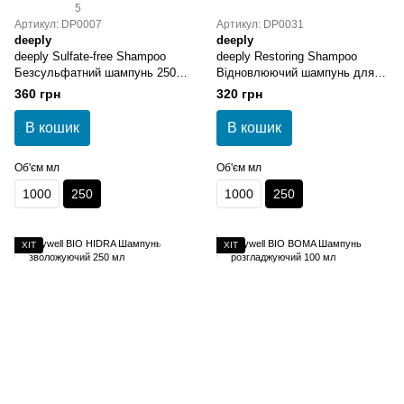
5
Артикул: DP0007
Артикул: DP0031
deeply
deeply
deeply Sulfate-free Shampoo
deeply Restoring Shampoo
Безсульфатний шампунь 250
Відновлюючий шампунь для
мл
волосся 250 мл
360 грн
320 грн
В кошик
В кошик
Об'єм мл
Об'єм мл
1000
250
1000
250
ХІТ
ХІТ