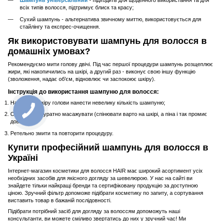
Шампунь універсальний
- підходить для щоденного використання та для
всіх типів волосся, підтримує блиск та красу;
Сухий шампунь - альтернатива звичному миттю, використовується для
стайлінгу та експрес-очищення.
Як використовувати шампунь для волосся в
домашніх умовах?
Рекомендуємо мити голову двічі. Під час першої процедури шампунь розщеплює
жири, які накопичились на шкірі, а другий раз - виконує свою іншу функцію
(зволоження, надає об’єм, відновлює чи заспокоює шкіру).
Інструкція до використання шампуню для волосся:
На вологу шкіру голови нанести невелику кількість шампуню;
Спінити та акуратно масажувати (спінювати варто на шкірі, а піна і так промиє
довжину);
Ретельно змити та повторити процедуру.
Купити професійний шампунь для волосся в
Україні
Інтернет-магазин косметики для волосся HAIR має широкий асортимент усіх
необхідних засобів для якісного догляду за шевелюрою. У нас на сайті ви
знайдете тільки найкращі бренди та сертифіковану продукцію за доступною
ціною. Зручний фільтр допоможе підібрати косметику по запиту, а сортування
виставить товар в бажаній послідовності.
Підібрати потрібний засіб для догляду за волоссям допоможуть наші
консультанти, ви можете сміливо звертатись до них у зручний час! Ми