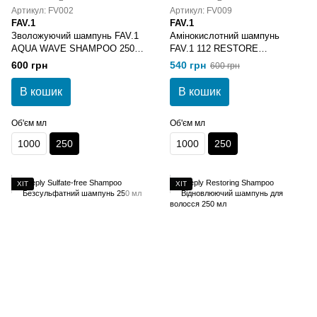
Артикул: FV002
Артикул: FV009
FAV.1
FAV.1
Зволожуючий шампунь FAV.1
Амінокислотний шампунь
AQUA WAVE SHAMPOO 250
FAV.1 112 RESTORE
мл
SHAMPOO 250 мл
600 грн
540 грн
600 грн
В кошик
В кошик
Об'єм мл
Об'єм мл
1000
250
1000
250
ХІТ
ХІТ