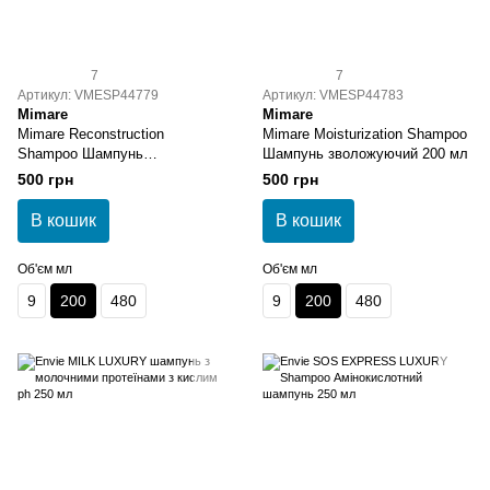
7
7
Артикул: VMESP44779
Артикул: VMESP44783
Mimare
Mimare
Mimare Reconstruction
Mimare Moisturization Shampoo
Shampoo Шампунь
Шампунь зволожуючий 200 мл
відновлюючий 200 мл
500 грн
500 грн
В кошик
В кошик
Об'єм мл
Об'єм мл
9
200
480
9
200
480