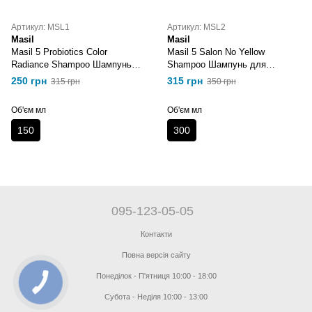
Артикул: MSL1
Артикул: MSL2
Masil
Masil
Masil 5 Probiotics Color
Masil 5 Salon No Yellow
Radiance Shampoo Шампунь
Shampoo Шампунь для
для захисту з пробіотиками
блондинок
250 грн
315 грн
315 грн
350 грн
Об'єм мл
Об'єм мл
150
300
095-123-05-05
Контакти
Повна версія сайту
Понеділок - П'ятниця 10:00 - 18:00
Субота - Неділя 10:00 - 13:00