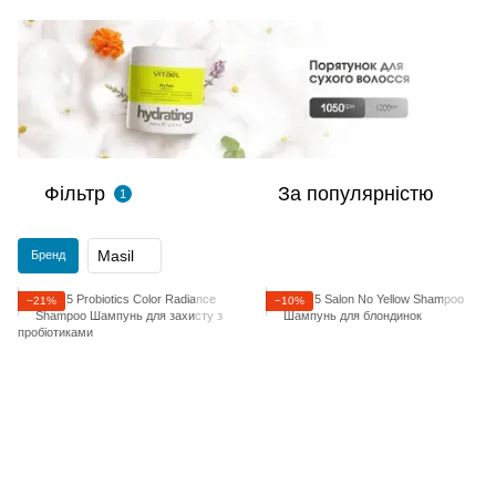
Фільтр
За популярністю
1
Masil
Бренд
−21%
−10%