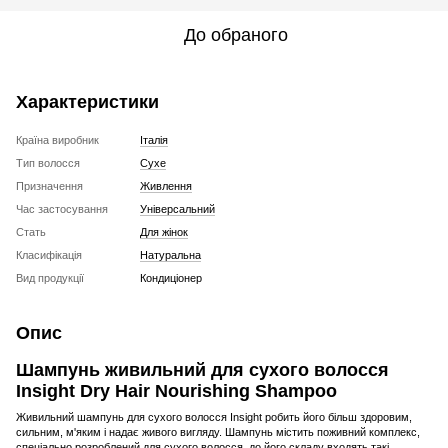
До обраного
Характеристики
Країна виробник
Італія
Тип волосся
Сухе
Призначення
Живлення
Час застосування
Універсальний
Стать
Для жінок
Класифікація
Натуральна
Вид продукції
Кондиціонер
Опис
Шампунь живильний для сухого волосся
Insight Dry Hair Nourishing Shampoo
Живильний шампунь для сухого волосся Insight робить його більш здоровим,
сильним, м'яким і надає живого вигляду. Шампунь містить поживний комплекс,
спеціально розроблений для сухого волосся, до його складу входять такі