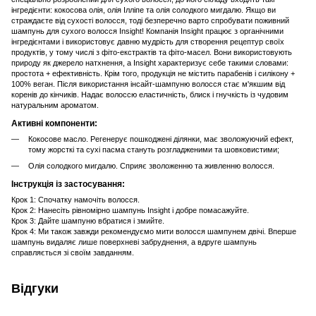
інгредієнти: кокосова олія, олія Ілліпе та олія солодкого мигдалю. Якщо ви
страждаєте від сухості волосся, тоді безперечно варто спробувати поживний
шампунь для сухого волосся Insight! Компанія Insight працює з органічними
інгредієнтами і використовує давню мудрість для створення рецептур своїх
продуктів, у тому числі з фіто-екстрактів та фіто-масел. Вони використовують
природу як джерело натхнення, а Insight характеризує себе такими словами:
простота + ефективність. Крім того, продукція не містить парабенів і силікону +
100% веган. Після використання інсайт-шампуню волосся стає м'якшим від
коренів до кінчиків. Надає волоссю еластичність, блиск і гнучкість із чудовим
натуральним ароматом.
Активні компоненти:
Кокосове масло. Регенерує пошкоджені ділянки, має зволожуючий ефект,
тому жорсткі та сухі пасма стануть розгладженими та шовковистими;
Олія солодкого мигдалю. Сприяє зволоженню та живленню волосся.
Інструкція із застосування:
Крок 1: Спочатку намочіть волосся.
Крок 2: Нанесіть рівномірно шампунь Insight і добре помасажуйте.
Крок 3: Дайте шампуню вбратися і змийте.
Крок 4: Ми також завжди рекомендуємо мити волосся шампунем двічі. Вперше
шампунь видаляє лише поверхневі забруднення, а вдруге шампунь
справляється зі своїм завданням.
Відгуки