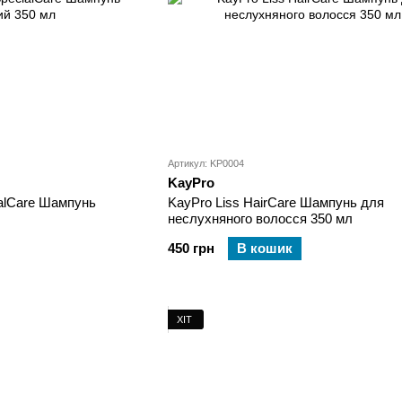
Артикул: KP0004
KayPro
ialCare Шампунь
KayPro Liss HairCare Шампунь для
неслухняного волосся 350 мл
450 грн
В кошик
ХІТ