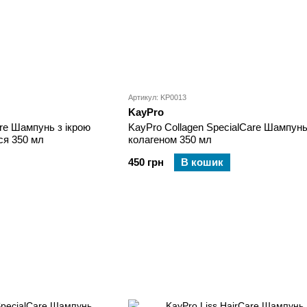
Артикул: KP0013
KayPro
are Шампунь з ікрою
KayPro Collagen SpecialCare Шампунь
ся 350 мл
колагеном 350 мл
450 грн
В кошик