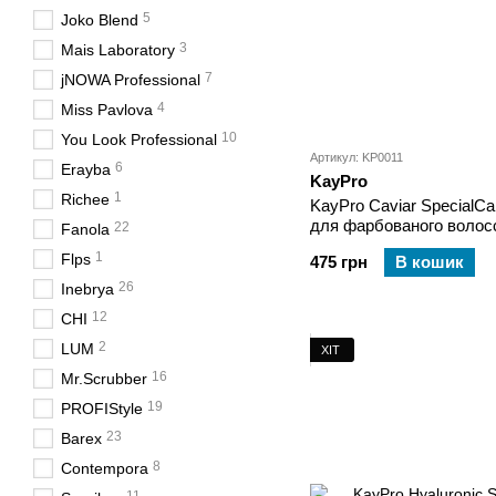
5
Joko Blend
3
Mais Laboratory
7
jNOWA Professional
4
Miss Pavlova
10
You Look Professional
Артикул: KP0011
6
Erayba
KayPro
1
Richee
KayPro Caviar SpecialC
для фарбованого волос
22
Fanola
1
Flps
475 грн
В кошик
26
Inebrya
12
CHI
2
LUM
ХІТ
16
Mr.Scrubber
19
PROFIStyle
23
Barex
8
Contempora