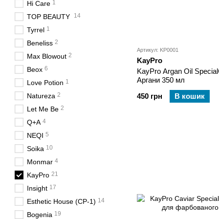
1
Hi Care
14
TOP BEAUTY
1
Tyrrel
2
Beneliss
Артикул: KP0001
2
Max Blowout
KayPro
6
Beox
KayPro Argan Oil Specia
Аргани 350 мл
1
Love Potion
2
Natureza
450 грн
В кошик
2
Let Me Be
4
Q+A
5
NEQI
10
Soika
4
Monmar
21
KayPro
17
Insight
14
Esthetic House (CP-1)
19
Bogenia