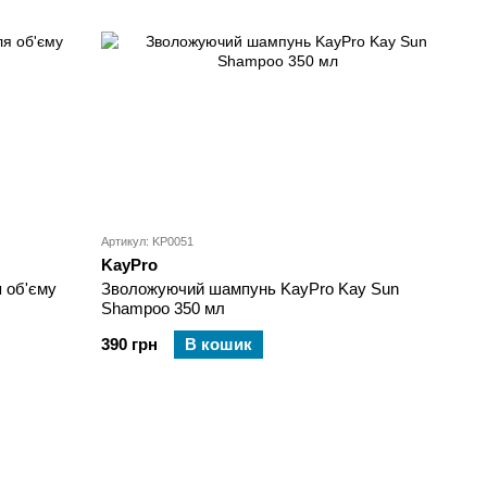
Артикул: KP0051
KayPro
 об'єму
Зволожуючий шампунь KayPro Kay Sun
Shampoo 350 мл
390 грн
В кошик