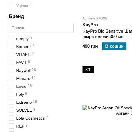
0
Уцінка
Бренд
Артикул: KP0007
KayPro
KayPro Bio Sensitive Шам
шкіри голови 350 мл
9
deeply
490 грн
В кошик
2
Karseell
11
VITAEL
8
FAV.1
ХІТ
26
Raywell
12
Mimare
28
Envie
6
holy
16
Extremo
3
SOLVÉE
7
Lola Cosmetics
8
REF