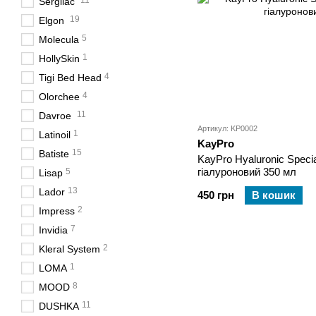
11
Sergilac
19
Elgon
5
Molecula
1
HollySkin
4
Tigi Bed Head
4
Olorchee
11
Davroe
Артикул: KP0002
1
Latinoil
KayPro
15
Batiste
KayPro Hyaluronic Spec
гіалуроновий 350 мл
5
Lisap
13
Lador
450 грн
В кошик
2
Impress
7
Invidia
2
Kleral System
1
LOMA
8
MOOD
11
DUSHKA