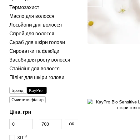
Термозахист
Масло для волосся
Лосьйони для волосся
Спрей для волосся
Скраб для шкіри голови
Сироватки та флюїди
Засоби для росту волосся
Стайлінг для волосся
Пілінг для шкіри голови
Бренд:
KayPro
Очистити фільтр
Ціна, грн
Від Ціна, грн
До Ціна, грн
ОК
6
ХІТ