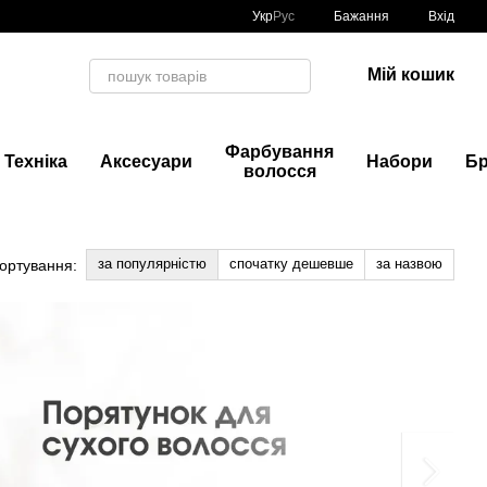
Укр
Рус
Бажання
Вхід
Мій кошик
Фарбування
Техніка
Аксесуари
Набори
Б
волосся
за популярністю
спочатку дешевше
за назвою
ортування: