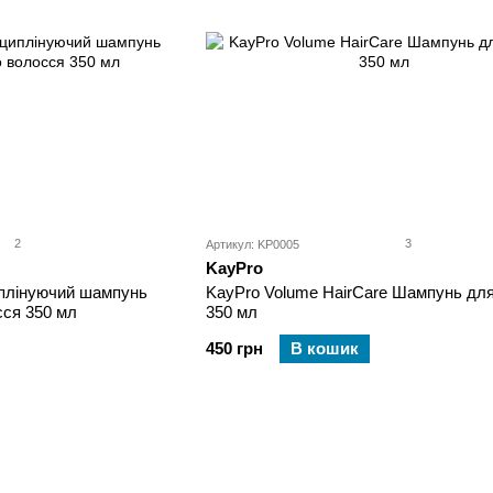
2
3
Артикул: KP0005
KayPro
иплінуючий шампунь
KayPro Volume HairCare Шампунь для
сся 350 мл
350 мл
450 грн
В кошик