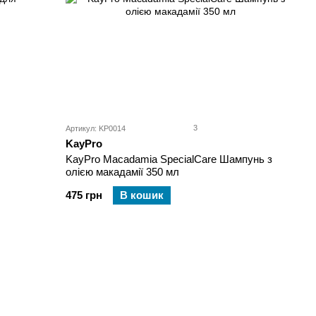
3
Артикул: KP0014
KayPro
KayPro Macadamia SpecialCare Шампунь з
олією макадамії 350 мл
475 грн
В кошик