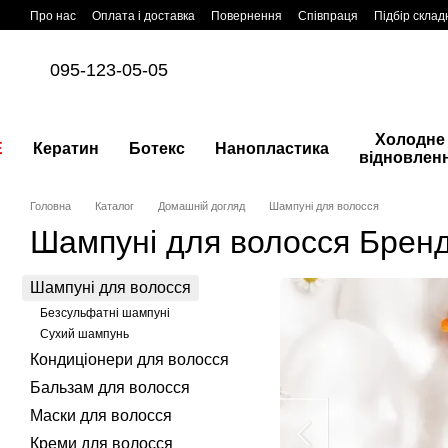
Перейти до основного контенту
Про нас
Оплата і доставка
Повернення
Співпраця
Підбір склад
095-123-05-05
Холодне
E
Кератин
Ботекс
Нанопластика
відновлен
Головна
Каталог
Домашній догляд
Шампуні для волосся
Шампуні для волосся Бренд
Шампуні для волосся
Безсульфатні шампуні
Сухий шампунь
Кондиціонери для волосся
Бальзам для волосся
Маски для волосся
Креми для волосся