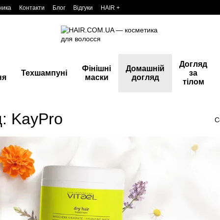
ника
Контакти
Блог
Відгуки
HAIR +
Догляд
Фінішні
Домашній
Техшампуні
за
ня
маски
догляд
тілом
: KayPro
С