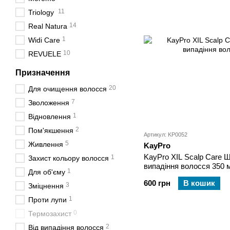
11
Triology
14
Real Natura
1
Widi Care
10
REVUELE
Призначення
20
Для очищення волосся
7
Зволоження
1
Відновлення
2
Пом'якшення
Артикул: KP0052
5
Живлення
KayPro
KayPro XIL Scalp Care 
1
Захист кольору волосся
випадіння волосся 350 
1
Для об'єму
600 грн
В кошик
3
Зміцнення
1
Проти лупи
0
Термозахист
2
Від випадіння волосся