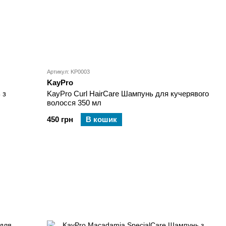
Артикул: KP0003
KayPro
 з
KayPro Curl HairCare Шампунь для кучерявого
волосся 350 мл
450 грн
В кошик