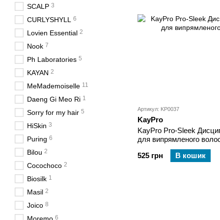
3
SCALP
6
CURLYSHYLL
2
Lovien Essential
7
Nook
5
Ph Laboratories
2
KAYAN
11
MeMademoiselle
1
Daeng Gi Meo Ri
Артикул: KP0037
5
Sorry for my hair
KayPro
3
HiSkin
KayPro Pro-Sleek Дисц
6
Puring
для випрямленого воло
2
Bilou
525 грн
В кошик
2
Cocochoco
1
Biosilk
2
Masil
8
Joico
6
Moremo