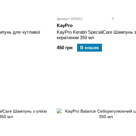
3
Артикул: KP0012
KayPro
пунь для чутливої ​​
KayPro Keratin SpecialCare Шампунь 
кератином 350 мл
450 грн
В кошик