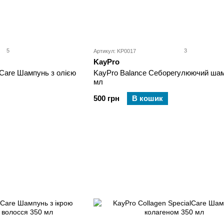
5
3
Артикул: KP0017
KayPro
lCare Шампунь з олією
KayPro Balance Себорегулюючий шам
мл
500 грн
В кошик