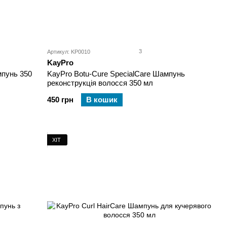
3
Артикул: KP0010
KayPro
пунь 350
KayPro Botu-Cure SpecialCare Шампунь
реконструкція волосся 350 мл
450 грн
В кошик
ХІТ