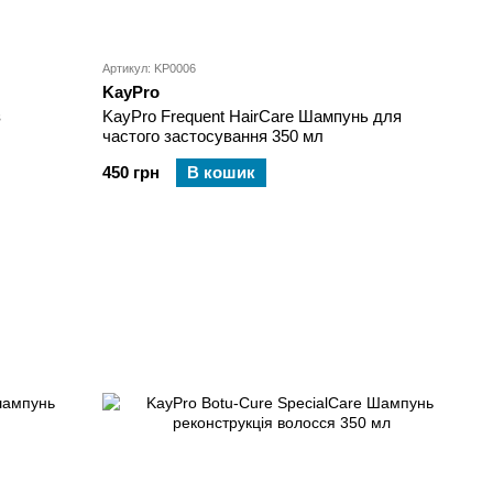
Артикул: KP0006
KayPro
з
KayPro Frequent HairCare Шампунь для
частого застосування 350 мл
450 грн
В кошик