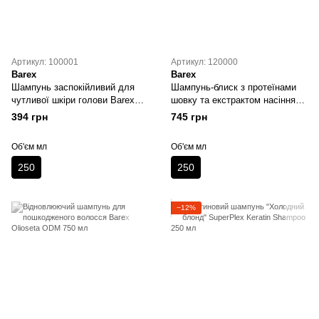
Артикул: 100001
Артикул: 120000
Barex
Barex
Шампунь заспокійливий для
Шампунь-блиск з протеїнами
чутливої шкіри голови Barex
шовку та екстрактом насіння
JOC CURE 250 мл
льону Barex OLIOSETA ODL
394 грн
745 грн
250 мл
Об'єм мл
Об'єм мл
250
250
−12%