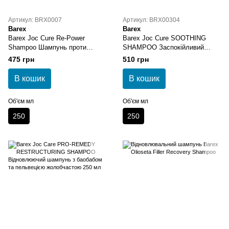
Артикул: BRX0007
Артикул: BRX00304
Barex
Barex
Barex Joc Cure Re-Power
Barex Joc Cure SOOTHING
Shampoo Шампунь проти
SHAMPOO Заспокійливий
випадіння волосся 250 мл
шампунь із екстрактом жолуду
475 грн
510 грн
черешкового дуба 250 мл
В кошик
В кошик
Об'єм мл
Об'єм мл
250
250