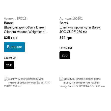
Артикул: BRX13
Артикул: 100201
Barex
Barex
Шампунь для об'єму Barex
Шампунь проти лупи Barex
Olioseta Volume Weightless
JOC CURE 250 мл
Shampoo
825 грн
394 грн
В кошик
Об'єм мл
250
Об'єм мл
250