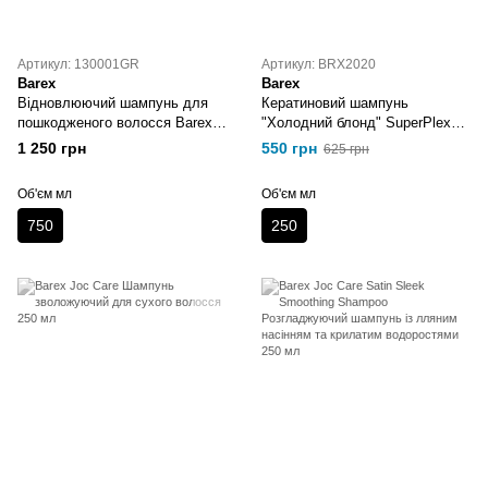
Артикул: 130001GR
Артикул: BRX2020
Barex
Barex
Відновлюючий шампунь для
Кератиновий шампунь
пошкодженого волосся Barex
"Холодний блонд" SuperPlex
Olioseta ODM 750 мл
Keratin Shampoo 250 мл
1 250 грн
550 грн
625 грн
Об'єм мл
Об'єм мл
750
250