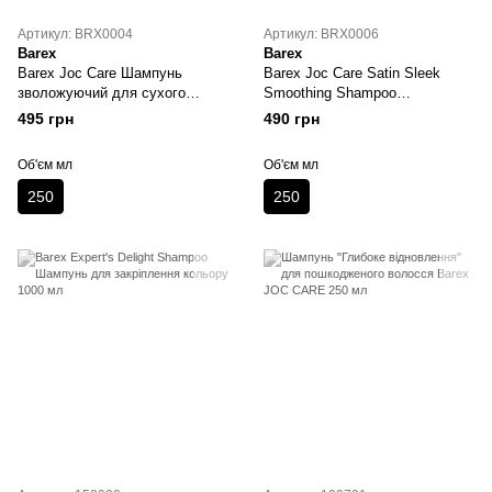
Артикул: BRX0004
Артикул: BRX0006
Barex
Barex
Barex Joc Care Шампунь
Barex Joc Care Satin Sleek
зволожуючий для сухого
Smoothing Shampoo
волосся 250 мл
Розгладжуючий шампунь із
495 грн
490 грн
лляним насінням та крилатим
водоростями 250 мл
Об'єм мл
Об'єм мл
250
250