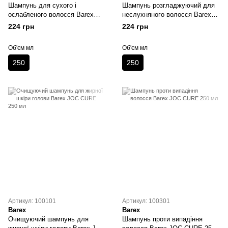
Шампунь для сухого і
Шампунь розгладжуючий для
ослабленого волосся Barex
неслухняного волосся Barex
JOC CARE 250 мл
JOC CARE 250 мл
224 грн
224 грн
Об'єм мл
Об'єм мл
250
250
Артикул: 100101
Артикул: 100301
Barex
Barex
Очищуючий шампунь для
Шампунь проти випадіння