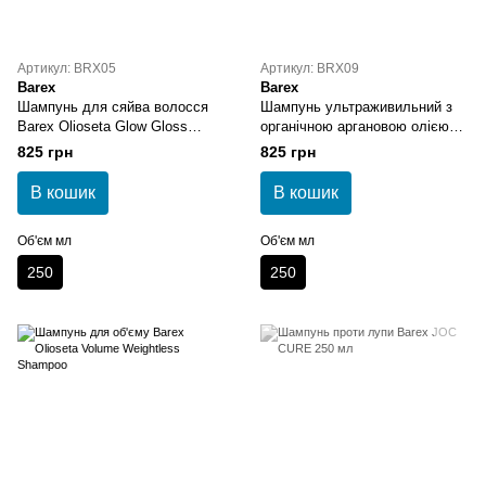
Артикул: BRX05
Артикул: BRX09
Barex
Barex
Шампунь для сяйва волосся
Шампунь ультраживильний з
Barex Olioseta Glow Gloss
органічною аргановою олією
Shampoo
Barex Olioseta Nourish Oil
825 грн
825 грн
Infused Shampoo
В кошик
В кошик
Об'єм мл
Об'єм мл
250
250