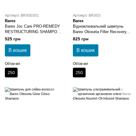
Артикул: BRX00301
Артикул: BRX03
Barex
Barex
Barex Joc Care PRO-REMEDY
Відновлювальний шампунь
RESTRUCTURING SHAMPOO
Barex Olioseta Filler Recovery
Відновлюючий шампунь з
Shampoo
525 грн
825 грн
баобабом та пельвецією
жолобчастою 250 мл
В кошик
В кошик
Об'єм мл
Об'єм мл
250
250