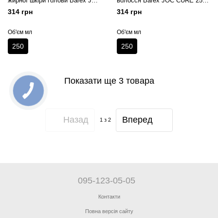
жирної шкіри голови Barex JOC
волосся Barex JOC CURE 250
CURE 250 мл
мл
314 грн
314 грн
Об'єм мл
Об'єм мл
250
250
Показати ще 3 товара
Назад
Вперед
1
з 2
095-123-05-05
Контакти
Повна версія сайту