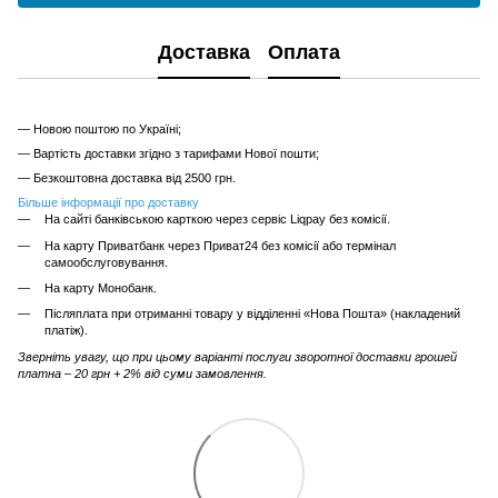
Доставка
Оплата
— Новою поштою по Україні;
— Вартість доставки згідно з тарифами Нової пошти;
— Безкоштовна доставка від 2500 грн.
Більше інформації про доставку
На сайті банківською карткою через сервіс Liqpay без комісії.
На карту Приватбанк через Приват24 без комісії або термінал
самообслуговування.
На карту Монобанк.
Післяплата при отриманні товару у відділенні «Нова Пошта» (накладений
платіж).
Зверніть увагу, що при цьому варіанті послуги зворотної доставки грошей
платна – 20 грн + 2% від суми замовлення.