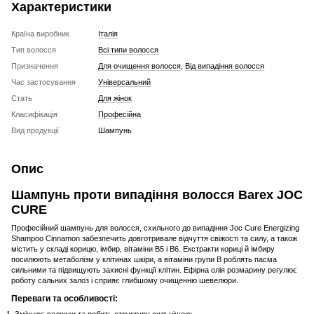
Характеристики
Країна виробник
Італія
Тип волосся
Всі типи волосся
Призначення
Для очищення волосся
,
Від випадіння волосся
Час застосування
Універсальний
Стать
Для жінок
Класифікація
Професійна
Вид продукції
Шампунь
Опис
Шампунь проти випадіння волосся Barex JOC
CURE
Професійний шампунь для волосся, схильного до випадіння Joc Cure Energizing
Shampoo Cinnamon забезпечить довготривале відчуття свіжості та силу, а також
містить у складі корицю, імбир, вітаміни В5 і В6. Екстракти кориці й імбиру
посилюють метаболізм у клітинах шкіри, а вітаміни групи B роблять пасма
сильними та підвищують захисні функції клітин. Ефірна олія розмарину регулює
роботу сальних залоз і сприяє глибшому очищенню шевелюри.
Переваги та особливості:
Зміцнює волоски та робить структуру сильнішою;