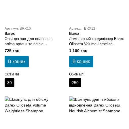
Артикул: BRX10
Артикул: BRX12
Barex
Barex
Олія догляд для волосся з
Ламелярний кондиціонер Barex
олією аргани та олією
Olioseta Volume Lamellar
насінням льону Barex Olioseta
Treatment
725 грн
1 100 грн
Odm Oil Treatment For Hair
В кошик
В кошик
Об'єм мл
Об'єм мл
30
250