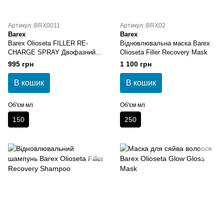
Артикул: BRX0011
Артикул: BRX02
Barex
Barex
Barex Olioseta FILLER RE-
Відновлювальна маска Barex
CHARGE SPRAY Двофазний
Olioseta Filler Recovery Mask
філер-спрей 150 мл
995 грн
1 100 грн
В кошик
В кошик
Об'єм мл
Об'єм мл
150
250