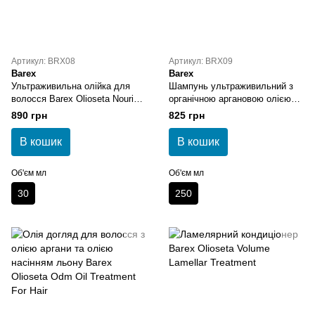
Артикул: BRX08
Артикул: BRX09
Barex
Barex
Ультраживильна олійка для
Шампунь ультраживильний з
волосся Barex Olioseta Nourish
органічною аргановою олією
Oil
Barex Olioseta Nourish Oil
890 грн
825 грн
Infused Shampoo
В кошик
В кошик
Об'єм мл
Об'єм мл
30
250