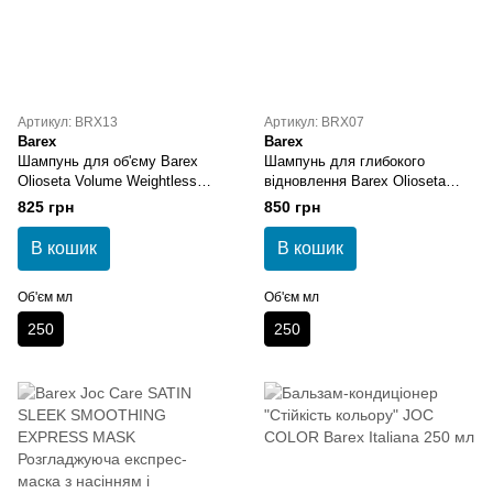
Артикул: BRX13
Артикул: BRX07
Barex
Barex
Шампунь для об'єму Barex
Шампунь для глибокого
Olioseta Volume Weightless
відновлення Barex Olioseta
Shampoo
Nourish Alchemist Shampoo
825 грн
850 грн
В кошик
В кошик
Об'єм мл
Об'єм мл
250
250