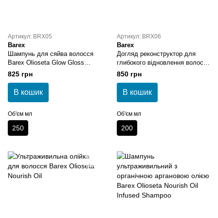
Артикул: BRX05
Артикул: BRX06
Barex
Barex
Шампунь для сяйва волосся
Догляд реконструктор для
Barex Olioseta Glow Gloss
глибокого відновлення волосся
Shampoo
Barex Olioseta Nourish
825 грн
850 грн
Alchemist
В кошик
В кошик
Об'єм мл
Об'єм мл
250
200