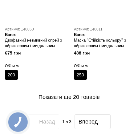
Артикул: 140050
Артикул: 140011
Barex
Barex
Двофазний незмивний спрей з
Маска "Стійкість кольору" з
абрикосовим і мигдальним
абрикосовим і мигдальним
екстрактами Barex JOC COLOR
екстрактами Barex JOC COLOR
675 грн
488 грн
200 мл
250 мл
Об'єм мл
Об'єм мл
200
250
Показати ще 20 товарів
Назад
Вперед
1
з 3