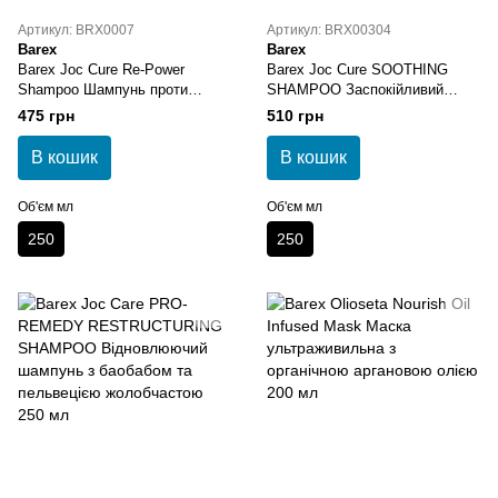
Артикул: BRX0007
Артикул: BRX00304
Barex
Barex
Barex Joc Cure Re-Power
Barex Joc Cure SOOTHING
Shampoo Шампунь проти
SHAMPOO Заспокійливий
випадіння волосся 250 мл
шампунь із екстрактом жолуду
475 грн
510 грн
черешкового дуба 250 мл
В кошик
В кошик
Об'єм мл
Об'єм мл
250
250