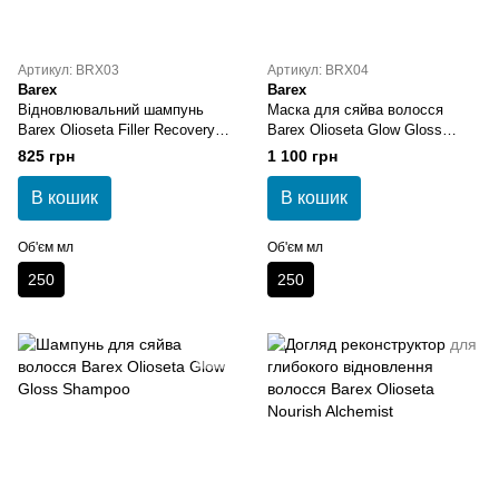
Артикул: BRX03
Артикул: BRX04
Barex
Barex
Відновлювальний шампунь
Маска для сяйва волосся
Barex Olioseta Filler Recovery
Barex Olioseta Glow Gloss
Shampoo
Mask
825 грн
1 100 грн
В кошик
В кошик
Об'єм мл
Об'єм мл
250
250