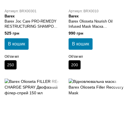
Артикул: BRX00301
Артикул: BRX0010
Barex
Barex
Barex Joc Care PRO-REMEDY
Barex Olioseta Nourish Oil
RESTRUCTURING SHAMPOO
Infused Mask Маска
Відновлюючий шампунь з
ультраживильна з органічною
525 грн
990 грн
баобабом та пельвецією
аргановою олією 200 мл
жолобчастою 250 мл
В кошик
В кошик
Об'єм мл
Об'єм мл
250
200