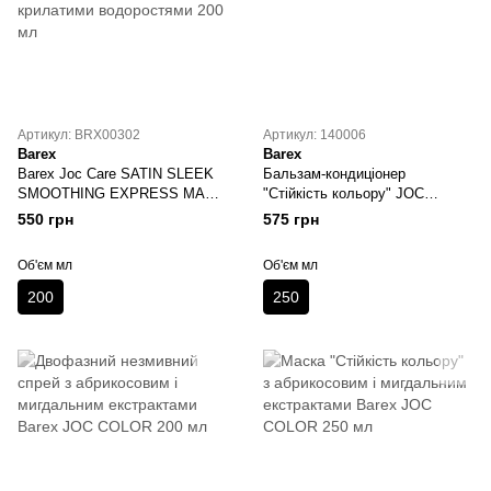
Артикул: BRX00302
Артикул: 140006
Barex
Barex
Barex Joc Care SATIN SLEEK
Бальзам-кондиціонер
SMOOTHING EXPRESS MASK
"Стійкість кольору" JOC
Розгладжуюча експрес-маска з
COLOR Barex Italiana 250 мл
550 грн
575 грн
насінням і крилатими
водоростями 200 мл
Об'єм мл
Об'єм мл
200
250