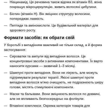
Ніацинамід. Ця речовина також відома як вітамін В3, вона
покращує мікроциркуляцію, живить волосяні цибулини.
Біотин (вітамін H). Він зміцнює структуру волосини,
попереджає ламкість.
Пептиди та амінокислоти. Це будівельний матеріал для
здорового росту.
Формати засобів: як обрати свій
У боротьбі з випадінням важливий не тільки склад, а й форма
застосування:
Сироватки та ампули від випадіння волосся. Це
концентровані засоби з активними компонентами. Їх варто
наносити курсами — зазвичай 1–3 місяці.
Шампуні проти випадіння. Вони не лікують, але можуть
підтримувати результат терапії. Якісні шампуні проти
випадіння волосся м’яко очищують, не подразнюють шкіру
голови, містять стимулюючі компоненти.
Маски та бальзами. Вони зміцнюють волосся по довжині,
але не впливають безпосередньо на фолікули.
Вітамінні комплекси. Окрема категорія товарів для