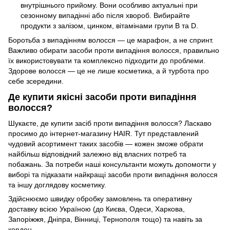
внутрішнього прийому. Вони особливо актуальні при
сезонному випадінні або після хвороб. Вибирайте
продукти з залізом, цинком, вітамінами групи B та D.
Боротьба з випадінням волосся — це марафон, а не спринт.
Важливо обирати засоби проти випадіння волосся, правильно
їх використовувати та комплексно підходити до проблеми.
Здорове волосся — це не лише косметика, а й турбота про
себе зсередини.
Де купити якісні засоби проти випадіння
волосся?
Шукаєте, де купити засіб проти випадіння волосся? Ласкаво
просимо до інтернет-магазину HAIR. Тут представлений
чудовий асортимент таких засобів — кожен зможе обрати
найбільш відповідний залежно від власних потреб та
побажань. За потреби наші консультанти можуть допомогти у
виборі та підказати найкращі засоби проти випадіння волосся
та іншу доглядову косметику.
Здійснюємо швидку обробку замовлень та оперативну
доставку всією Україною (до Києва, Одеси, Харкова,
Запоріжжя, Дніпра, Вінниці, Тернополя тощо) та навіть за
кордон.