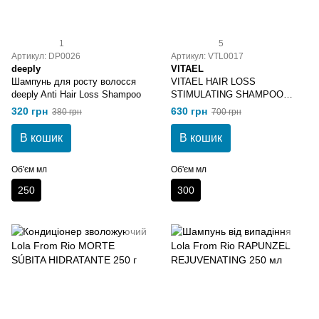
1
5
Артикул: DP0026
Артикул: VTL0017
deeply
VITAEL
Шампунь для росту волосся
VITAEL HAIR LOSS
deeply Anti Hair Loss Shampoo
STIMULATING SHAMPOO
Шампунь проти випадіння
320 грн
630 грн
380 грн
700 грн
волосся 300 мл
В кошик
В кошик
Об'єм мл
Об'єм мл
250
300