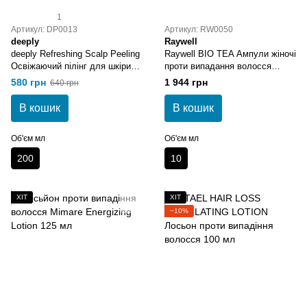
1
Артикул: DP0013
Артикул: RW0050
deeply
Raywell
deeply Refreshing Scalp Peeling
Raywell BIO TEA Ампули жіночі
Освіжаючий пілінг для шкіри
проти випадання волосся
голови 200 мл
10x10 мл
580 грн
1 944 грн
640 грн
В кошик
В кошик
Об'єм мл
Об'єм мл
200
10
ХІТ
ХІТ
−10%