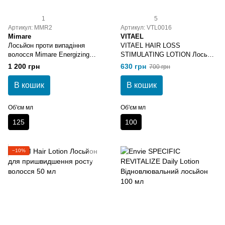
1
5
Артикул: MMR2
Артикул: VTL0016
Mimare
VITAEL
Лосьйон проти випадіння
VITAEL HAIR LOSS
волосся Mimare Energizing
STIMULATING LOTION Лосьон
Lotion 125 мл
проти випадіння волосся 100
1 200 грн
630 грн
700 грн
мл
В кошик
В кошик
Об'єм мл
Об'єм мл
125
100
−10%