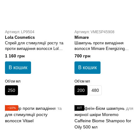
Артикул: LP9504
Артикул: VMESP45908
Lola Cosmetics
Mimare
Спрей для стимуляції росту та
Шампунь проти випадіння
проти випадіння волосся Lola
волосся Mimare Energizing
Rapunzel Hair Growth Tonic
Shampoo 200 мл
1 160 грн
700 грн
Spray
В кошик
В кошик
Об'єм мл
Об'єм мл
250
200
480
−10%
ХІТ