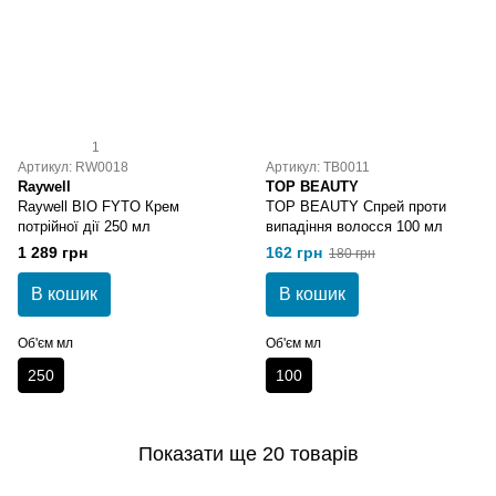
1
Артикул: RW0018
Артикул: TB0011
Raywell
TOP BEAUTY
Raywell BIO FYTO Крем
TOP BEAUTY Спрей проти
потрійної дії 250 мл
випадіння волосся 100 мл
1 289 грн
162 грн
180 грн
В кошик
В кошик
Об'єм мл
Об'єм мл
250
100
Показати ще 20 товарів