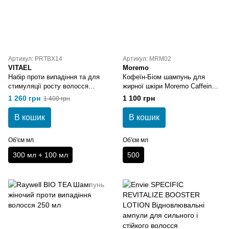
Артикул: PRTBX14
Артикул: MRM02
VITAEL
Moremo
Набір проти випадіння та для
Кофеїн-Біом шампунь для
стимуляції росту волосся
жирної шкіри Moremo Caffeine
Vitael
Biome Shampoo for Oily 500 мл
1 260 грн
1 100 грн
1 400 грн
В кошик
В кошик
Об'єм мл
Об'єм мл
300 мл + 100 мл
500