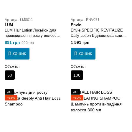
Артикул: LM0011
Артикул: ENV071
LUM
Envie
LUM Hair Lotion Лосьйон для
Envie SPECIFIC REVITALIZE
пришвидшення росту волосся
Daily Lotion Відновлювальний
50 мл
лосьйон 100 мл
891 грн
1 591 грн
990 грн
В кошик
В кошик
Об'єм мл
Об'єм мл
50
100
ХІТ
ХІТ
−16%
−10%