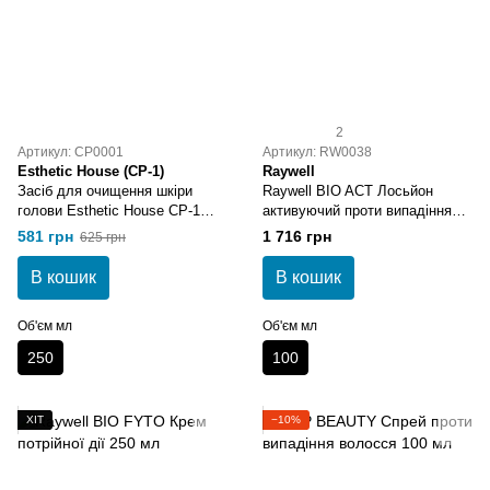
2
Артикул: CP0001
Артикул: RW0038
Esthetic House (CP-1)
Raywell
Засіб для очищення шкіри
Raywell BIO ACT Лосьйон
голови Esthetic House CP-1
активуючий проти випадіння
Head Spa Scalp Scaler 250 мл
волосся 100 мл
581 грн
1 716 грн
625 грн
В кошик
В кошик
Об'єм мл
Об'єм мл
250
100
ХІТ
−10%