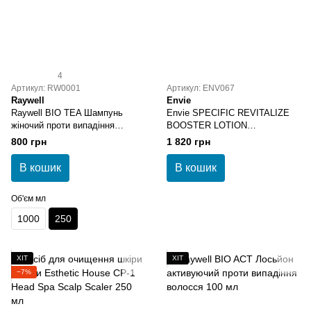
4
Артикул: RW0001
Артикул: ENV067
Raywell
Envie
Raywell BIO TEA Шампунь
Envie SPECIFIC REVITALIZE
жіночий проти випадіння
BOOSTER LOTION
волосся 250 мл
Відновлювальні ампули для
800 грн
1 820 грн
сильного і стійкого волосся
В кошик
В кошик
Об'єм мл
1000
250
ХІТ
ХІТ
−7%