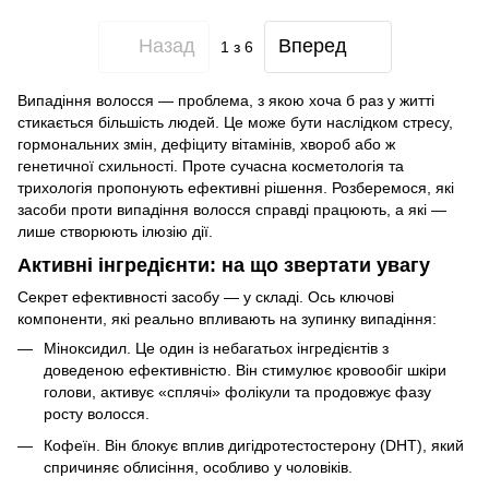
Назад
Вперед
1
з 6
Випадіння волосся — проблема, з якою хоча б раз у житті
стикається більшість людей. Це може бути наслідком стресу,
гормональних змін, дефіциту вітамінів, хвороб або ж
генетичної схильності. Проте сучасна косметологія та
трихологія пропонують ефективні рішення. Розберемося, які
засоби проти випадіння волосся справді працюють, а які —
лише створюють ілюзію дії.
Активні інгредієнти: на що звертати увагу
Секрет ефективності засобу — у складі. Ось ключові
компоненти, які реально впливають на зупинку випадіння:
Міноксидил. Це один із небагатьох інгредієнтів з
доведеною ефективністю. Він стимулює кровообіг шкіри
голови, активує «сплячі» фолікули та продовжує фазу
росту волосся.
Кофеїн. Він блокує вплив дигідротестостерону (DHT), який
спричиняє облисіння, особливо у чоловіків.