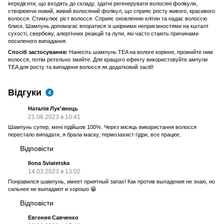
інгредієнти, що входять до складу, здатні регенерувати волосяні фолікули,
створюючи новий, живий волосяний фолікул, що сприяє росту живого, красивого
волосся. Стимулює ріст волосся. Сприяє оновленню клітин та надає волоссю
блиск. Шампунь допомагає впоратися зі шкірними неприємностями на кшталт
сухості, свербежу, алергічних реакцій та лупи, які часто стають причинами
посиленого випадання.
Спосіб застосування:
Нанесіть шампунь TEA на вологе коріння, промийте ним
волосся, потім ретельно змийте. Для кращого ефекту використовуйте ампули
TEA для росту та випадіння волосся як додатковий засіб!
Відгуки
4
Наталія Лук'янець
21.06.2023 в 10:41
Шампунь супер, мені підійшов 100%. Через місяць використання волосся
перестало випадати, я брала маску, термозахист гідри, все працює.
Відповісти
Ilona Sviatetska
14.03.2023 в 13:02
Понравился шампунь, имеет приятный запах! Как против выпадения не знаю, но
сильнее не выпадают и хорошо 😁
Відповісти
Евгения Савченко