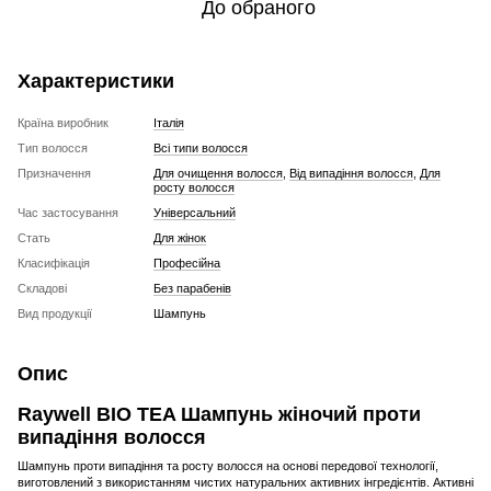
До обраного
Характеристики
Країна виробник
Італія
Тип волосся
Всі типи волосся
Призначення
Для очищення волосся
,
Від випадіння волосся
,
Для
росту волосся
Час застосування
Універсальний
Стать
Для жінок
Класифікація
Професійна
Складові
Без парабенів
Вид продукції
Шампунь
Опис
Raywell BIO TEA Шампунь жіночий проти
випадіння волосся
Шампунь проти випадіння та росту волосся на основі передової технології,
виготовлений з використанням чистих натуральних активних інгредієнтів. Активні